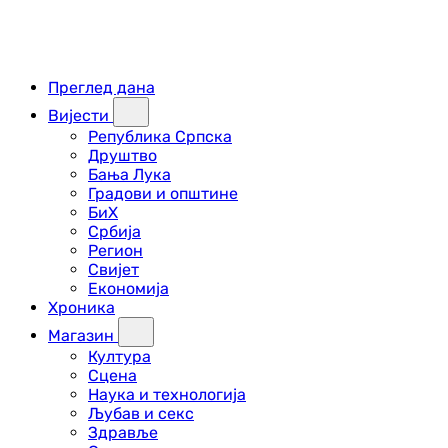
Преглед дана
Вијести
Република Српска
Друштво
Бања Лука
Градови и општине
БиХ
Србија
Регион
Свијет
Економија
Хроника
Магазин
Култура
Сцена
Наука и технологија
Љубав и секс
Здравље