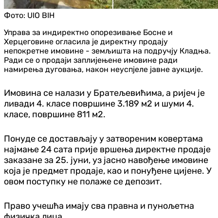
Фото:
UIO BIH
Управа за индиректно опорезивање Босне и
Херцеговине огласила је директну продају
непокретне имовине - земљишта на подручју Кладња.
Ради се о продаји заплијењене имовине ради
намирења дуговања, након неуспјеле јавне аукције.
Имовина се налази у Братељевићима, а ријеч је
ливади 4. класе површине 3.189 м2 и шуми 4.
класе, површине 811 м2.
Понуде се достављају у затвореним ковертама
најмање 24 сата прије вршења директне продаје
заказане за 25. јуни, уз јасно навођење имовине
која је предмет продаје, као и понуђене цијене. У
овом поступку не полаже се депозит.
Право учешћа имају сва правна и пунољетна
физичка лица.