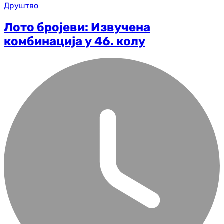
Друштво
Лото бројеви: Извучена
комбинација у 46. колу