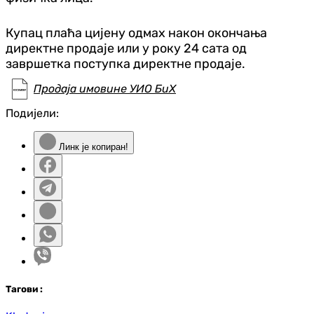
Купац плаћа цијену одмах након окончања
директне продаје или у року 24 сата од
завршетка поступка директне продаје.
Продаја имовине УИО БиХ
Подијели:
Линк је копиран!
Таг
ови
: