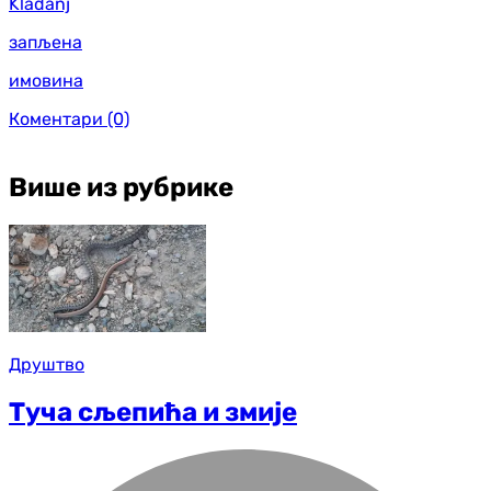
Kladanj
запљена
имовина
Коментари
(0)
Више из рубрике
Друштво
Tуча сљепића и змије