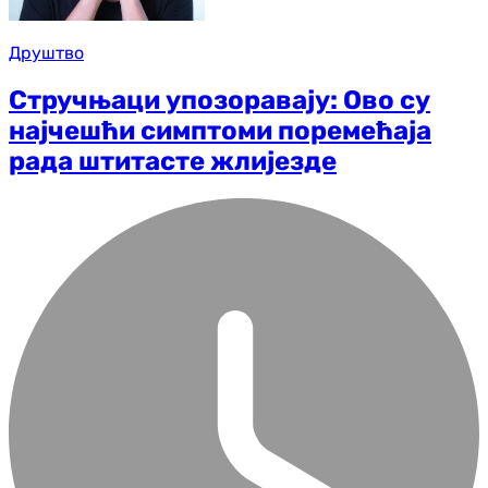
Друштво
Стручњаци упозоравају: Ово су
најчешћи симптоми поремећаја
рада штитасте жлијезде