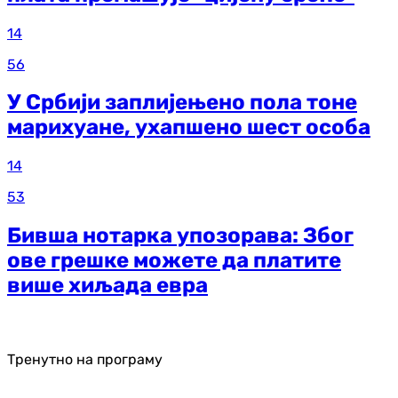
14
56
У Србији заплијењено пола тоне
марихуане, ухапшено шест особа
14
53
Бивша нотарка упозорава: Због
ове грешке можете да платите
више хиљада евра
Тренутно на програму