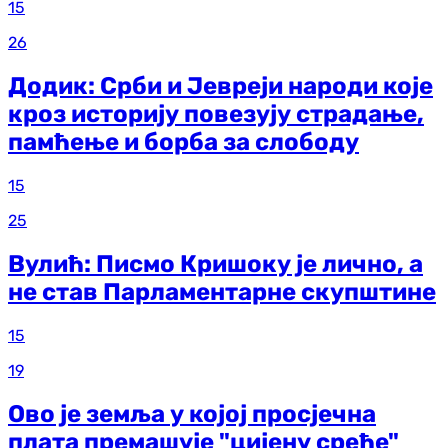
15
26
Додик: Срби и Јевреји народи које
кроз историју повезују страдање,
памћење и борба за слободу
15
25
Вулић: Писмо Кришоку је лично, а
не став Парламентарне скупштине
15
19
Ово је земља у којој просјечна
плата премашује "цијену среће"