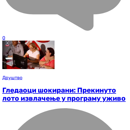
0
Друштво
Гледаоци шокирани: Прекинуто
лото извлачење у програму уживо