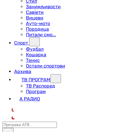
Стил
Занимљивости
Савјети
Вицеви
Ауто-мото
Породица
Питали смо...
Спорт
Фудбал
Кошарка
Тенис
Остали спортови
Архива
ТВ ПРОГРАМ
ТВ Распоред
Програм
А РАДИО
L