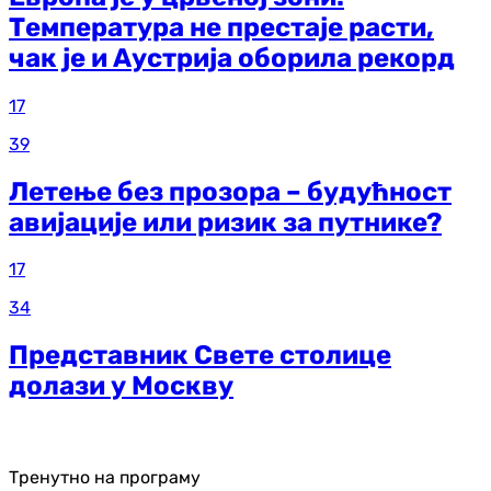
Температура не престаје расти,
чак је и Аустрија оборила рекорд
17
39
Летење без прозора – будућност
авијације или ризик за путнике?
17
34
Представник Свете столице
долази у Москву
Тренутно на програму