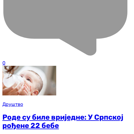
0
Друштво
Роде су биле вриједне: У Српској
рођене 22 бебе