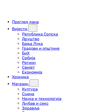
Преглед дана
Вијести
Република Српска
Друштво
Бања Лука
Градови и општине
БиХ
Србија
Регион
Свијет
Економија
Хроника
Магазин
Култура
Сцена
Наука и технологија
Љубав и секс
Здравље