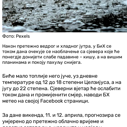
Фото:
Pexels
Након претежно ведрог и хладног јутра, у БиХ се
током дана очекује се наоблачење са сјевера које ће
понегд‌је донијети слабе падавине – кишу, а на вишим
планинама и покоју пахуљу снијега.
Биће мало топлије него јуче, уз дневне
температуре од 12 до 18 степени Целзијуса, а на
југу до 22 степена. Сјеверни вјетар ће ослабити
током дана и промијенити смјер, наводи БХ
метео на својој Facebook страници.
За дане викенда, 11. и 12. априла, прогнозира се
умјерено до претежно облачно вријеме и