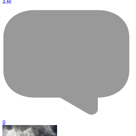
3 мј
0