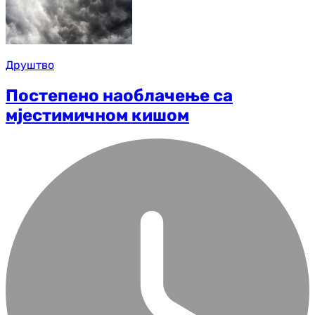
Друштво
Постепено наоблачење са
мјестимичном кишом