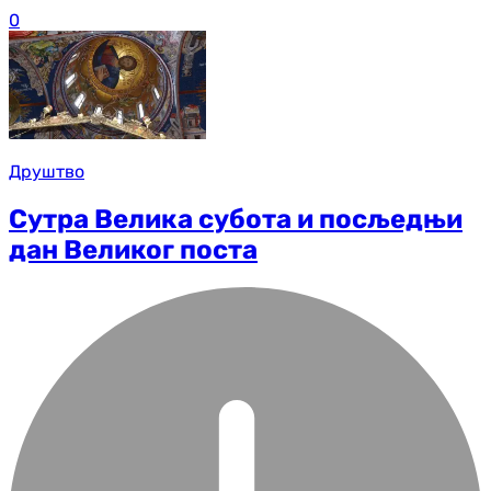
0
Друштво
Сутра Велика субота и посљедњи
дан Великог поста