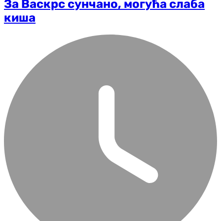
За Васкрс сунчано, могућа слаба
киша