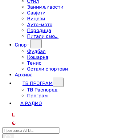
Стил
Занимљивости
Савјети
Вицеви
Ауто-мото
Породица
Питали смо...
Спорт
Фудбал
Кошарка
Тенис
Остали спортови
Архива
ТВ ПРОГРАМ
ТВ Распоред
Програм
А РАДИО
L