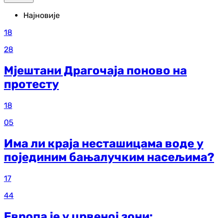
Најновије
18
28
Мјештани Драгочаја поново на
протесту
18
05
Има ли краја несташицама воде у
појединим бањалучким насељима?
17
44
Европа је у црвеној зони: