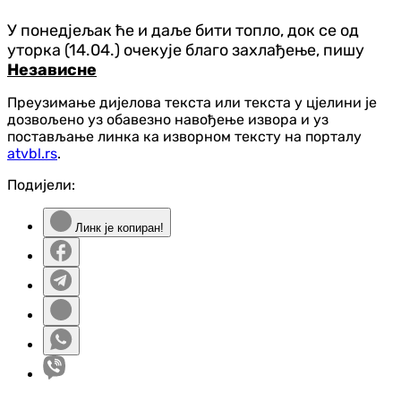
У понед‌јељак ће и даље бити топло, док се од
уторка (14.04.) очекује благо захлађење, пишу
Независне
Преузимање дијелова текста или текста у цјелини је
дозвољено уз обавезно навођење извора и уз
постављање линка ка изворном тексту на порталу
atvbl.rs
.
Подијели:
Линк је копиран!