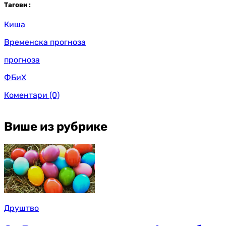
Таг
ови
:
Киша
Временска прогноза
прогноза
ФБиХ
Коментари
(0)
Више из рубрике
Друштво