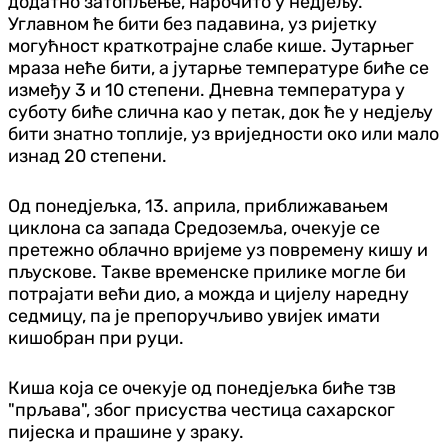
додатно затопљење, нарочито у нед‌јељу.
Углавном ће бити без падавина, уз ријетку
могућност краткотрајне слабе кише. Јутарњег
мраза неће бити, а јутарње температуре биће се
између 3 и 10 степени. Дневна температура у
суботу биће слична као у петак, док ће у нед‌јељу
бити знатно топлије, уз вриједности око или мало
изнад 20 степени.
Од понед‌јељка, 13. априла, приближавањем
циклона са запада Средоземља, очекује се
претежно облачно вријеме уз повремену кишу и
пљускове. Такве временске прилике могле би
потрајати већи дио, а можда и цијелу наредну
седмицу, па је препоручљиво увијек имати
кишобран при руци.
Киша која се очекује од понед‌јељка биће тзв
"прљава", због присуства честица сахарског
пијеска и прашине у зраку.