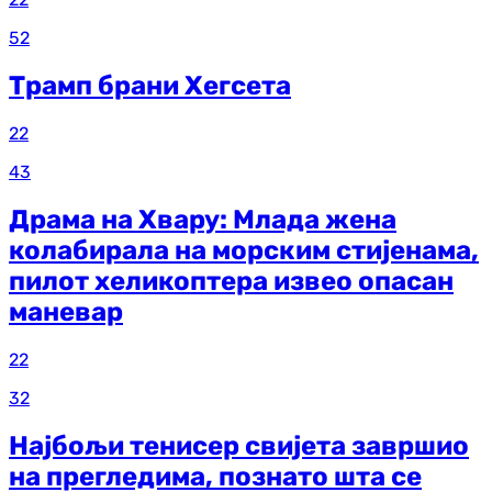
52
Трамп брани Хегсета
22
43
Драма на Хвару: Млада жена
колабирала на морским стијенама,
пилот хеликоптера извео опасан
маневар
22
32
Најбољи тенисер свијета завршио
на прегледима, познато шта се