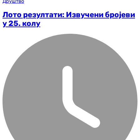
Друштво
Лото резултати: Извучени бројеви
у 25. колу