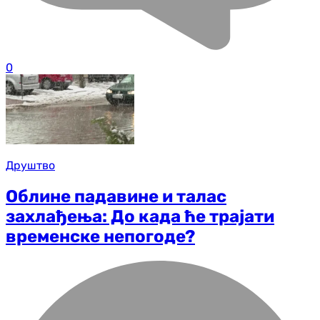
0
Друштво
Облине падавине и талас
захлађења: До када ће трајати
временске непогоде?