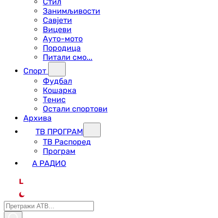
Стил
Занимљивости
Савјети
Вицеви
Ауто-мото
Породица
Питали смо...
Спорт
Фудбал
Кошарка
Тенис
Остали спортови
Архива
ТВ ПРОГРАМ
ТВ Распоред
Програм
А РАДИО
L