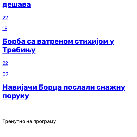
дешава
22
19
Борба са ватреном стихијом у
Требињу
22
09
Навијачи Борца послали снажну
поруку
Тренутно на програму