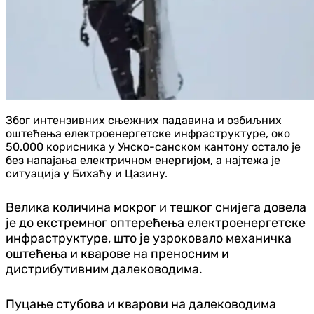
Због интензивних сњежних падавина и озбиљних
оштећења електроенергетске инфраструктуре, око
50.000 корисника у Унско-санском кантону остало је
без напајања електричном енергијом, а најтежа је
ситуација у Бихаћу и Цазину.
Велика количина мокрог и тешког снијега довела
је до екстремног оптерећења електроенергетске
инфраструктуре, што је узроковало механичка
оштећења и кварове на преносним и
дистрибутивним далеководима.
Пуцање стубова и кварови на далеководима