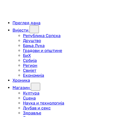
Преглед дана
Вијести
Република Српска
Друштво
Бања Лука
Градови и општине
БиХ
Србија
Регион
Свијет
Економија
Хроника
Магазин
Култура
Сцена
Наука и технологија
Љубав и секс
Здравље