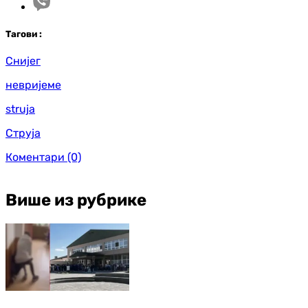
Таг
ови
:
Снијег
невријеме
struja
Струја
Коментари
(0)
Више из рубрике