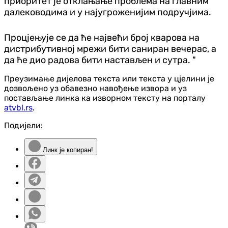
приоритет је отклањање проблема на главним
далеководима и у најугроженијим подручјима.
Процјењује се да ће највећи број кварова на
дистрибутивној мрежи бити саниран вечерас, а
да ће дио радова бити настављен и сутра. "
Преузимање дијелова текста или текста у цјелини је
дозвољено уз обавезно навођење извора и уз
постављање линка ка изворном тексту на порталу
atvbl.rs
.
Подијели:
Линк је копиран!