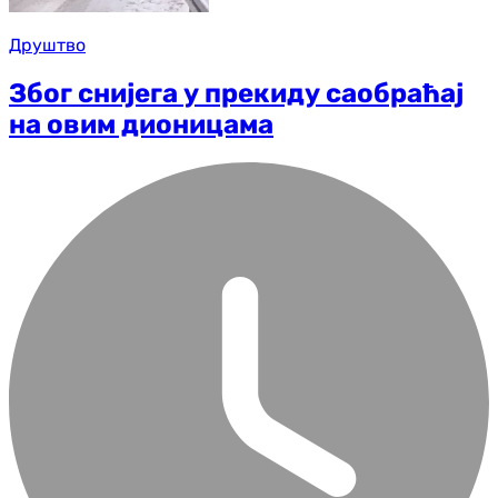
Друштво
Због снијега у прекиду саобраћај
на овим дионицама