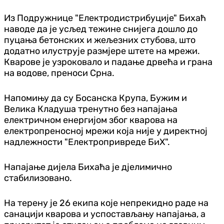
Из Подружнице "Електродистрибуције" Бихаћ
наводе да је усљед тежине снијега дошло до
пуцања бетонских и жељезних стубова, што
додатно илуструје размјере штете на мрежи.
Кварове је узроковало и падање дрвећа и грана
на водове, преноси Срна.
Напомињу да су Босанска Крупа, Бужим и
Велика Кладуша тренутно без напајања
електричном енергијом због кварова на
електропреносној мрежи која није у директној
надлежности "Електропривреде БиХ".
Напајање дијела Бихаћа је дјелимично
стабилизовано.
На терену је 26 екипа које непрекидно раде на
санацији кварова и успостављању напајања, а