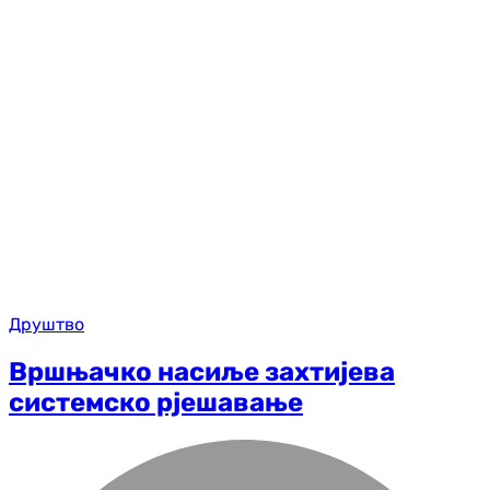
Друштво
Вршњачко насиље захтијева
системско рјешавање