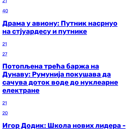
21
40
Драма у авиону: Путник насрнуо
на стјуардесу и путнике
21
27
Потопљена трећа баржа на
Дунаву: Румунија покушава да
сачува доток воде до нуклеарне
електране
21
20
Игор Додик: Школа нових лидера -