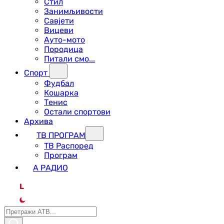
Стил
Занимљивости
Савјети
Вицеви
Ауто-мото
Породица
Питали смо...
Спорт
Фудбал
Кошарка
Тенис
Остали спортови
Архива
ТВ ПРОГРАМ
ТВ Распоред
Програм
А РАДИО
L