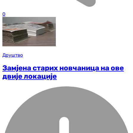
0
Друштво
Замјена старих новчаница на ове
двије локације