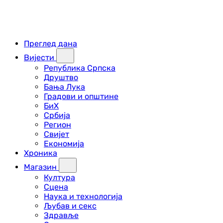
Преглед дана
Вијести
Република Српска
Друштво
Бања Лука
Градови и општине
БиХ
Србија
Регион
Свијет
Економија
Хроника
Магазин
Култура
Сцена
Наука и технологија
Љубав и секс
Здравље