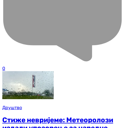
0
Друштво
Стиже невријеме: Метеоролози