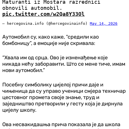
Maturanti iz Mostara razrednici
obnovili automobil.
pic.twitter.com/w2Qa8Y33Ol
— hercegovina.info (@hercegovinainfo)
May 14, 2026
Аутомобил су, како каже, “средили као
бомбоницу”, а емоције није скривала:
“Хвала им од срца. Ово је изненађење које
никада нећу заборавити. Што се мене тиче, имам
нови аутомобил.”
Посебну симболику цијелој причи даје и
чињеница да су управо ученици смјера техничар
цестовног промета своје знање, труд и
заједништво претворили у гесту која је дирнула
цијелу школу.
Ова несвакидашња прича показала је да школа