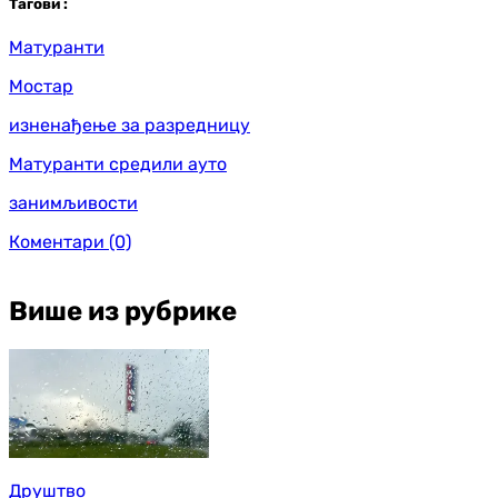
Таг
ови
:
Матуранти
Мостар
изненађење за разредницу
Матуранти средили ауто
занимљивости
Коментари
(0)
Више из рубрике
Друштво