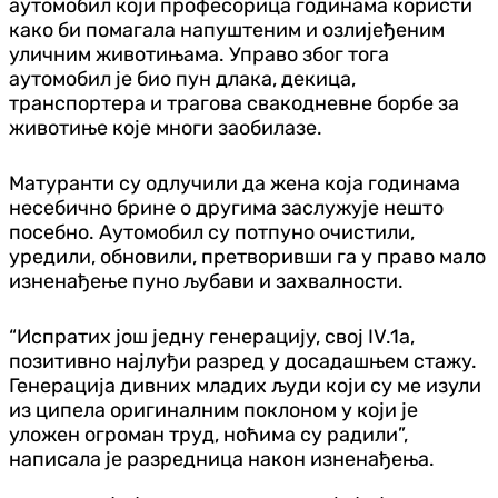
аутомобил који професорица годинама користи
како би помагала напуштеним и озлијеђеним
уличним животињама. Управо због тога
аутомобил је био пун длака, декица,
транспортера и трагова свакодневне борбе за
животиње које многи заобилазе.
Матуранти су одлучили да жена која годинама
несебично брине о другима заслужује нешто
посебно. Аутомобил су потпуно очистили,
уредили, обновили, претворивши га у право мало
изненађење пуно љубави и захвалности.
“Испратих још једну генерацију, свој IV.1а,
позитивно најлуђи разред у досадашњем стажу.
Генерација дивних младих људи који су ме изули
из ципела оригиналним поклоном у који је
уложен огроман труд, ноћима су радили”,
написала је разредница након изненађења.