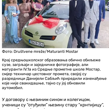
Фото:
Društvene mreže/Maturanti Mostar
Крај средњошколског образовања обично обиљеже
сузе, загрљаји и заједничке фотографије, али
матуранти IV.1а из Средње прометне школе Мостар,
смјер техничар цестовног промета, својој су
разредници Данијели Сабљић приредили изненађење
које није свакидашње, тајно су јој обновили
аутомобил.
У договору с њезиним сином и колегицом,
ученици су “отуђили” њезину стару “крнтијицу”,