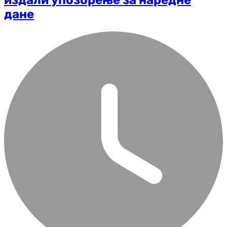
издали упозорење за наредне
дане