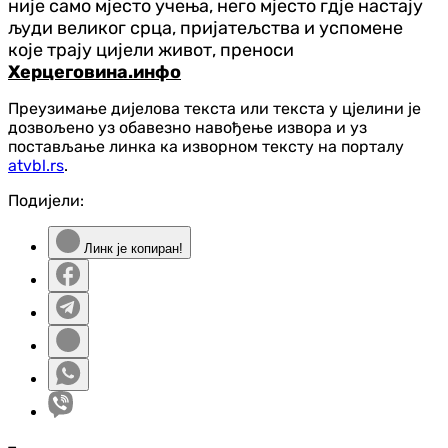
није само мјесто учења, него мјесто гд‌је настају
људи великог срца, пријатељства и успомене
које трају цијели живот, преноси
Херцеговина.инфо
Преузимање дијелова текста или текста у цјелини је
дозвољено уз обавезно навођење извора и уз
постављање линка ка изворном тексту на порталу
atvbl.rs
.
Подијели:
Линк је копиран!