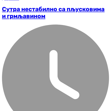
Сутра нестабилно са пљусковима
и грмљавином