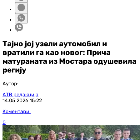
Тајно јој узели аутомобил и
вратили га као новог: Прича
матураната из Мостара одушевила
регију
Аутор:
АТВ редакција
14.05.2026
15:22
Коментари:
0