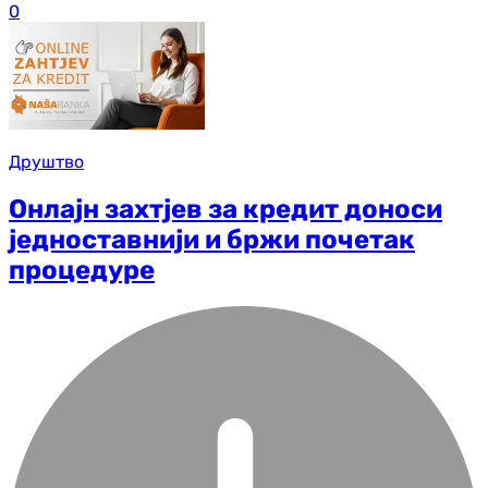
0
Друштво
Онлајн захтјев за кредит доноси
једноставнији и бржи почетак
процедуре