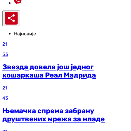
Најновије
21
53
Звезда довела још једног
кошаркаша Реал Мадрида
21
43
Њемачка спрема забрану
друштвених мрежа за младе