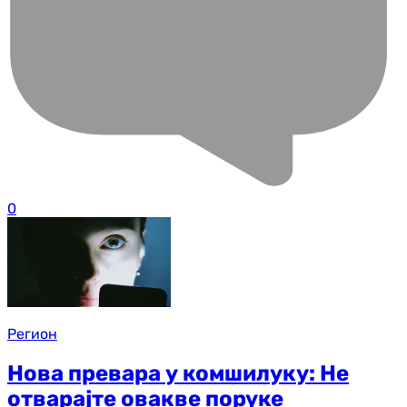
0
Регион
Нова превара у комшилуку: Не
отварајте овакве поруке