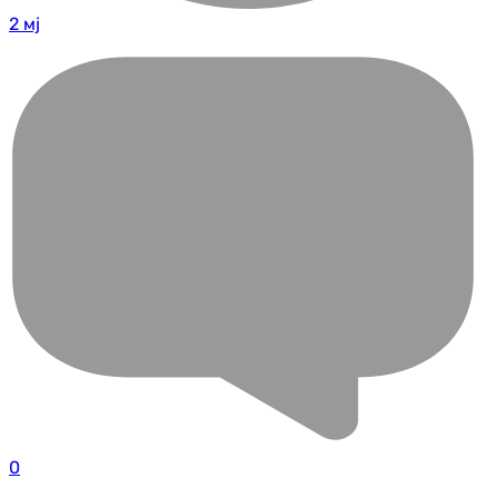
2 мј
0