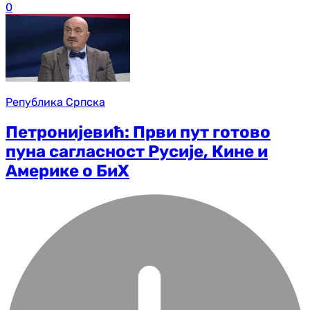
0
Република Српска
Петронијевић: Први пут готово
пуна сагласност Русије, Кине и
Америке о БиХ