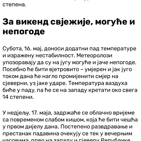
степена.
За викенд свјежије, могуће и
непогоде
Субота, 16. мај, доноси додатни пад температуре
и изражену нестабилност. Метеоролози
упозоравају да су на југу могуће и јаче непогоде.
Посебно ће бити вјетровито – умјерен и јак југо
током дана ће нагло промијенити смјер на
сјеверни, уз јаке ударе. Температура ваздуха
биће у паду, па ће се на западу кретати око свега
14 степени.
У недјељу, 17. маја, задржаће се облачно вријеме
са повременом слабом кишом, која ће бити чешћа
у првом дијелу дана. Постепено развдравање и
престанак падавина очекују се тек у вечерњим
часовима, прво на западу и сјеверу Републике.