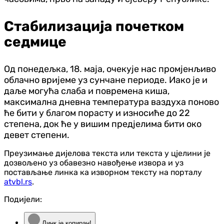
Стабилизација почетком
седмице
Од понедељка, 18. маја, очекује нас промјенљиво
облачно вријеме уз сунчане периоде. Иако је и
даље могућа слаба и повремена киша,
максимална дневна температура ваздуха поново
ће бити у благом порасту и износиће до 22
степена, док ће у вишим предјелима бити око
девет степени.
Преузимање дијелова текста или текста у цјелини је
дозвољено уз обавезно навођење извора и уз
постављање линка ка изворном тексту на порталу
atvbl.rs
.
Подијели:
Линк је копиран!