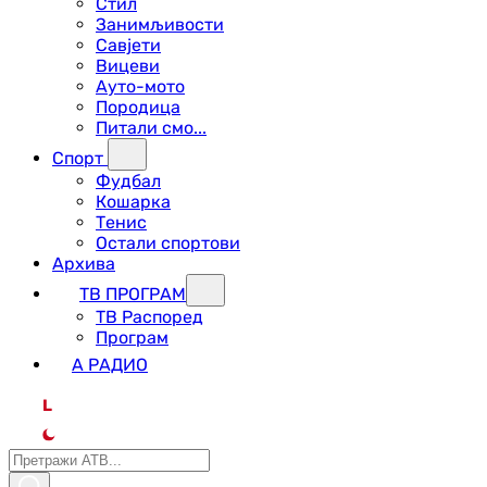
Стил
Занимљивости
Савјети
Вицеви
Ауто-мото
Породица
Питали смо...
Спорт
Фудбал
Кошарка
Тенис
Остали спортови
Архива
ТВ ПРОГРАМ
ТВ Распоред
Програм
А РАДИО
L