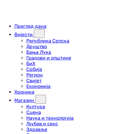
Преглед дана
Вијести
Република Српска
Друштво
Бања Лука
Градови и општине
БиХ
Србија
Регион
Свијет
Економија
Хроника
Магазин
Култура
Сцена
Наука и технологија
Љубав и секс
Здравље