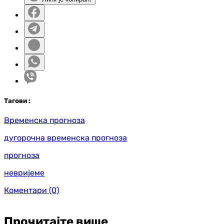
Таг
ови
:
Временска прогноза
дугорочна временска прогноза
прогноза
невријеме
Коментари
(0)
Прочитајте више