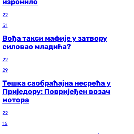
изронило
22
51
Вођа такси мафије у затвору
силовао младића?
22
29
Тешка саобраћајна несрећа у
Приједору: Повријеђен возач
мотора
22
16