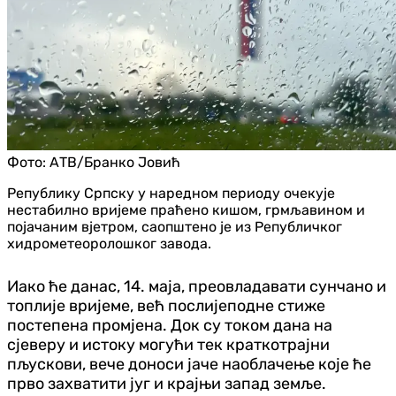
Фото:
АТВ/Бранко Јовић
Републику Српску у наредном периоду очекује
нестабилно вријеме праћено кишом, грмљавином и
појачаним вјетром, саопштено је из Републичког
хидрометеоролошког завода.
Иако ће данас, 14. маја, преовладавати сунчано и
топлије вријеме, већ послијеподне стиже
постепена промјена. Док су током дана на
сјеверу и истоку могући тек краткотрајни
пљускови, вече доноси јаче наоблачење које ће
прво захватити југ и крајњи запад земље.