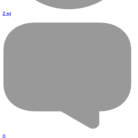
2 мј
0