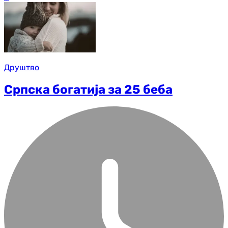
Друштво
Српска богатија за 25 беба