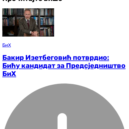
БиХ
Бакир Изетбеговић потврдио:
Бићу кандидат за Предсједништво
БиХ