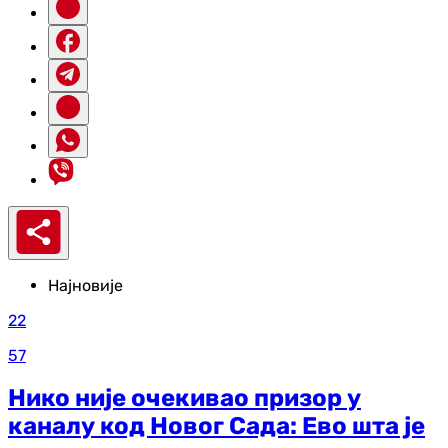
Најновије
22
57
Нико није очекивао призор у
каналу код Новог Сада: Ево шта је