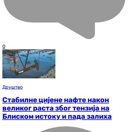
0
Друштво
Стабилне цијене нафте након
великог раста због тензија на
Блиском истоку и пада залиха