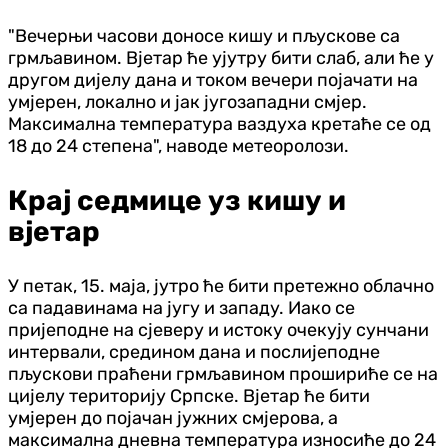
"Вечерњи часови доносе кишу и пљускове са
грмљавином. Вјетар ће ујутру бити слаб, али ће у
другом дијелу дана и током вечери појачати на
умјерен, локално и јак југозападни смјер.
Максимална температура ваздуха кретаће се од
18 до 24 степена", наводе метеоролози.
Крај седмице уз кишу и
вјетар
У петак, 15. маја, јутро ће бити претежно облачно
са падавинама на југу и западу. Иако се
пријеподне на сјеверу и истоку очекују сунчани
интервали, средином дана и послијеподне
пљускови праћени грмљавином прошириће се на
цијелу територију Српске. Вјетар ће бити
умјерен до појачан јужних смјерова, а
максимална дневна температура износиће до 24