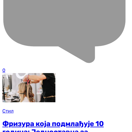
0
Стил
Фризура која подмлађује 10
година: Једноставна за