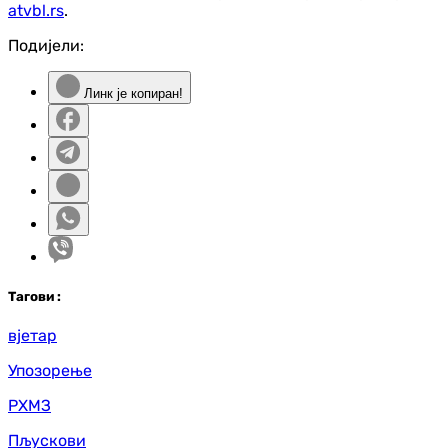
atvbl.rs
.
Подијели:
Линк је копиран!
Таг
ови
:
вјетар
Упозорење
РХМЗ
Пљускови