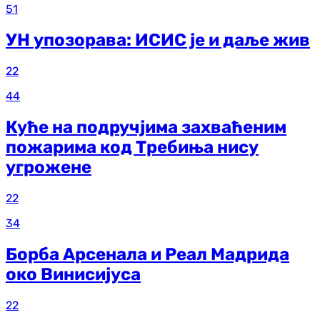
51
УН упозорава: ИСИС је и даље жив
22
44
Куће на подручјима захваћеним
пожарима код Требиња нису
угрожене
22
34
Борба Арсенала и Реал Мадрида
око Винисијуса
22