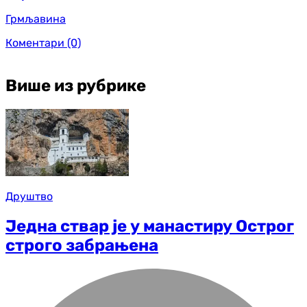
Грмљавина
Коментари
(0)
Више из рубрике
Друштво
Једна ствар је у манастиру Острог
строго забрањена