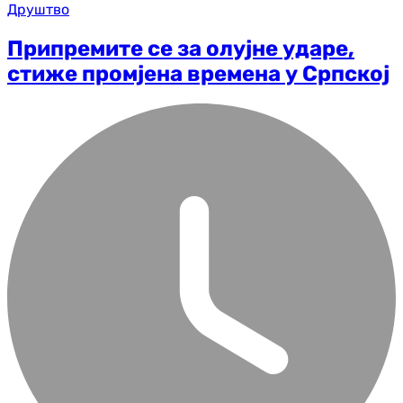
Друштво
Припремите се за олујне ударе,
стиже промјена времена у Српској