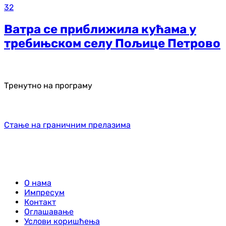
32
Ватра се приближила кућама у
требињском селу Пољице Петрово
Тренутно на програму
Стање на граничним прелазима
О нама
Импресум
Контакт
Оглашавање
Услови коришћења