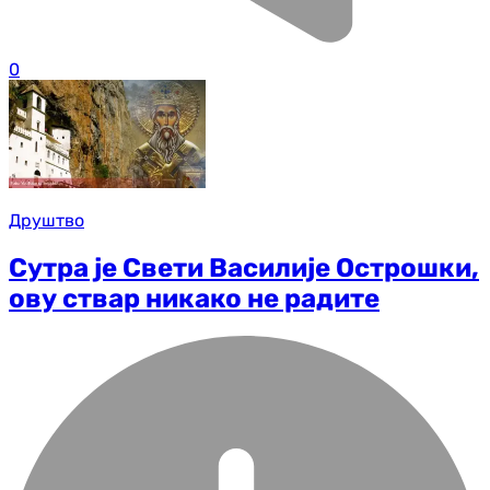
0
Друштво
Сутра је Свети Василије Острошки,
ову ствар никако не радите