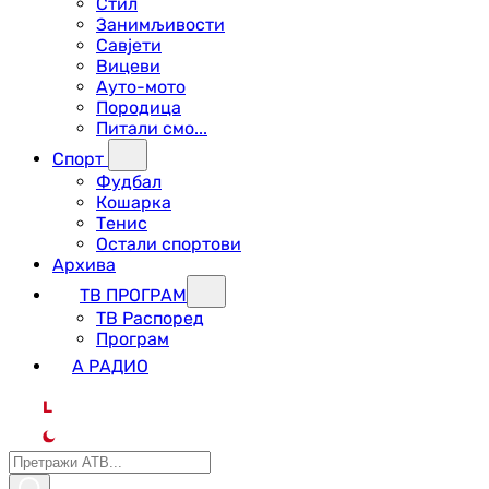
Стил
Занимљивости
Савјети
Вицеви
Ауто-мото
Породица
Питали смо...
Спорт
Фудбал
Кошарка
Тенис
Остали спортови
Архива
ТВ ПРОГРАМ
ТВ Распоред
Програм
А РАДИО
L