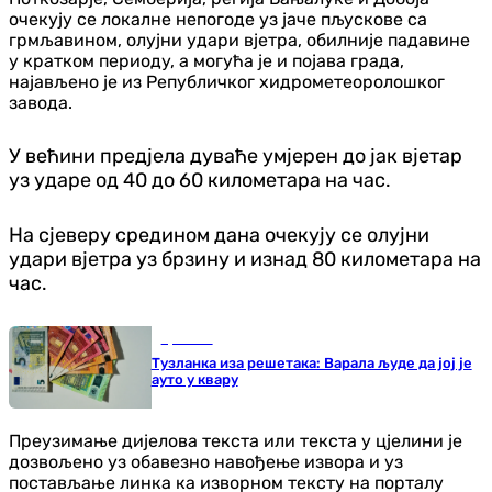
очекују се локалне непогоде уз јаче пљускове са
грмљавином, олујни удари вјетра, обилније падавине
у кратком периоду, а могућа је и појава града,
најављено је из Републичког хидрометеоролошког
завода.
У већини предјела дуваће умјерен до јак вјетар
уз ударе од 40 до 60 километара на час.
На сјеверу средином дана очекују се олујни
удари вјетра уз брзину и изнад 80 километара на
час.
Хроника
Тузланка иза решетака: Варала људе да јој је
ауто у квару
Преузимање дијелова текста или текста у цјелини је
дозвољено уз обавезно навођење извора и уз
постављање линка ка изворном тексту на порталу