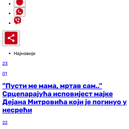
Најновије
23
01
"Пусти ме мама, мртав сам.."
Срцепарајућа исповијест мајке
Дејана Митровића који је погинуо у
несрећи
22