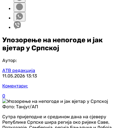
Упозорење на непогоде и јак
вјетар у Српској
Аутор:
АТВ редакција
11.05.2026
13:13
Коментари:
0
Фото:
Танјуг/АП
Сутра пријеподне и средином дана на сјеверу
Републике Српске шира регија око ријеке Саве,
Поткозарје, Семберија, регија Бањалуке и Добоја