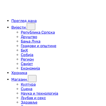
Преглед дана
Вијести
Република Српска
Друштво
Бања Лука
Градови и општине
БиХ
Србија
Регион
Свијет
Економија
Хроника
Магазин
Култура
Сцена
Наука и технологија
Љубав и секс
Здравље