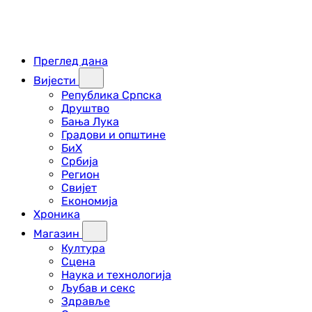
Преглед дана
Вијести
Република Српска
Друштво
Бања Лука
Градови и општине
БиХ
Србија
Регион
Свијет
Економија
Хроника
Магазин
Култура
Сцена
Наука и технологија
Љубав и секс
Здравље