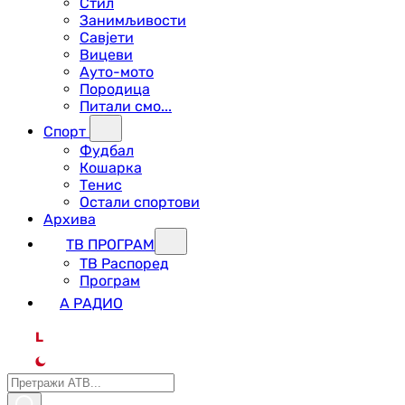
Стил
Занимљивости
Савјети
Вицеви
Ауто-мото
Породица
Питали смо...
Спорт
Фудбал
Кошарка
Тенис
Остали спортови
Архива
ТВ ПРОГРАМ
ТВ Распоред
Програм
А РАДИО
L