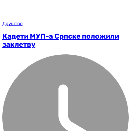
Друштво
Кадети МУП-а Српске положили
заклетву