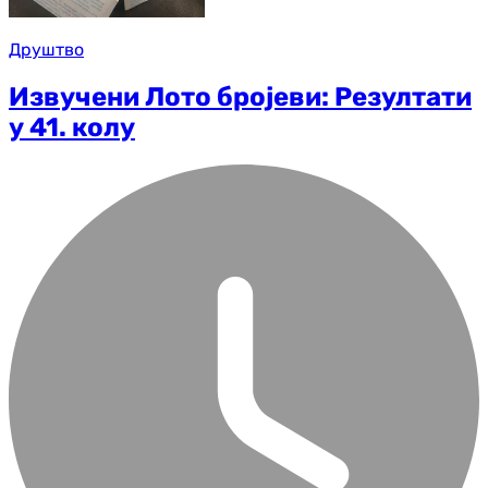
Друштво
Извучени Лото бројеви: Резултати
у 41. колу