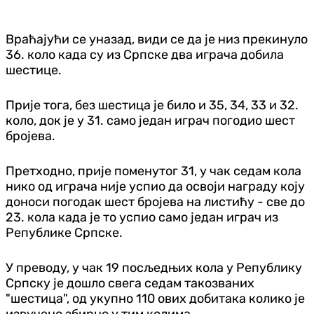
Враћајући се уназад, види се да је низ прекинуло
36. коло када су из Српске два играча добила
шестице.
Прије тога, без шестица је било и 35, 34, 33 и 32.
коло, док је у 31. само један играч погодио шест
бројева.
Претходно, прије поменутог 31, у чак седам кола
нико од играча није успио да освоји награду коју
доноси погодак шест бројева на листићу - све до
23. кола када је то успио само један играч из
Републике Српске.
У преводу, у чак 19 посљедњих кола у Републику
Српску је дошло свега седам такозваних
"шестица", од укупно 110 ових добитака колико је