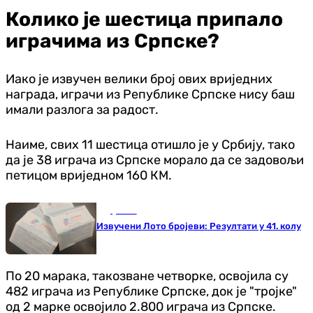
Колико је шестица припало
играчима из Српске?
Иако је извучен велики број ових вриједних
награда, играчи из Републике Српске нису баш
имали разлога за радост.
Наиме, свих 11 шестица отишло је у Србију, тако
да је 38 играча из Српске морало да се задовољи
петицом вриједном 160 КМ.
Друштво
Извучени Лото бројеви: Резултати у 41. колу
По 20 марака, такозване четворке, освојила су
482 играча из Републике Српске, док је "тројке"
од 2 марке освојило 2.800 играча из Српске.