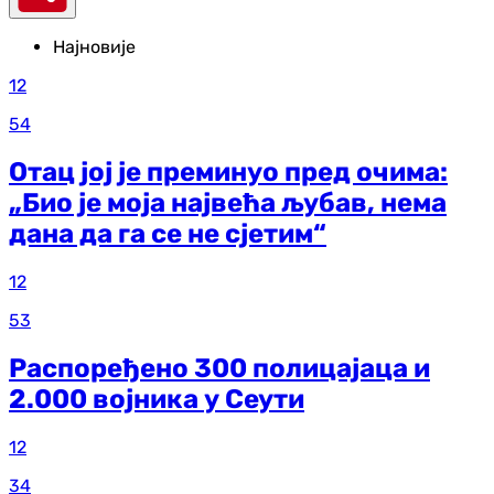
Најновије
12
54
Отац јој је преминуо пред очима:
„Био је моја највећа љубав, нема
дана да га се не сјетим“
12
53
Распоређено 300 полицајаца и
2.000 војника у Сеути
12
34