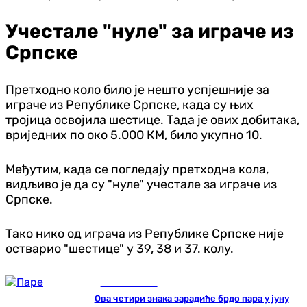
Учестале "нуле" за играче из
Српске
Претходно коло било је нешто успјешније за
играче из Републике Српске, када су њих
тројица освојила шестице. Тада је ових добитака,
вриједних по око 5.000 КМ, било укупно 10.
Међутим, када се погледају претходна кола,
видљиво је да су "нуле" учестале за играче из
Српске.
Тако нико од играча из Републике Српске није
остварио "шестице" у 39, 38 и 37. колу.
Занимљивости
Ова четири знака зарадиће брдо пара у јуну