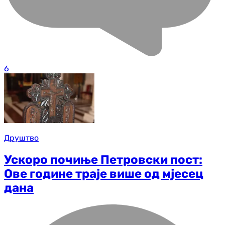
6
Друштво
Ускоро почиње Петровски пост:
Ове године траје више од мјесец
дана