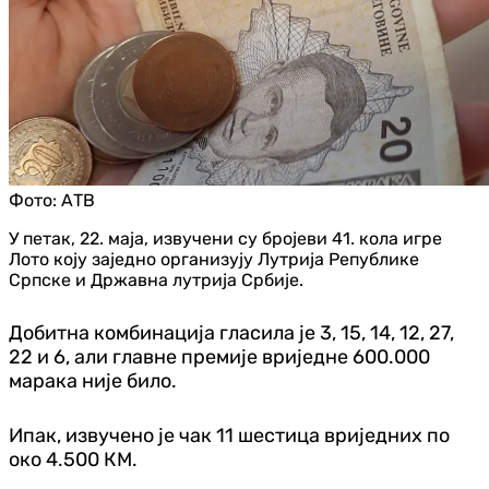
Фото:
АТВ
У петак, 22. маја, извучени су бројеви 41. кола игре
Лото коју заједно организују Лутрија Републике
Српске и Државна лутрија Србије.
Добитна комбинација гласила је 3, 15, 14, 12, 27,
22 и 6, али главне премије вриједне 600.000
марака није било.
Ипак, извучено је чак 11 шестица вриједних по
око 4.500 КМ.