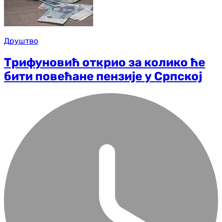
Друштво
Трифуновић открио за колико ће
бити повећане пензије у Српској