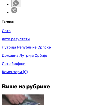
Таг
ови
:
Лото
лото резултати
Лутрија Републике Српске
Државна Лутрија Србије
Лото бројеви
Коментари
(0)
Више из рубрике