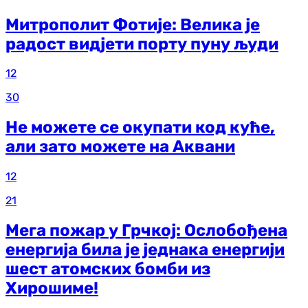
Митрополит Фотије: Велика је
радост видјети порту пуну људи
12
30
Не можете се окупати код куће,
али зато можете на Аквани
12
21
Мега пожар у Грчкој: Ослобођена
енергија била је једнака енергији
шест атомских бомби из
Хирошиме!