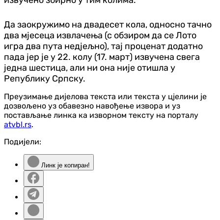
извучено збирно у тим колима.
Да заокружимо на двадесет кола, односно тачно
два мјесеца извлачења (с обзиром да се Лото
игра два пута недјељно), тај проценат додатно
пада јер је у 22. колу (17. март) извучена свега
једна шестица, али ни она није отишла у
Републику Српску.
Преузимање дијелова текста или текста у цјелини је
дозвољено уз обавезно навођење извора и уз
постављање линка ка изворном тексту на порталу
atvbl.rs
.
Подијели:
Линк је копиран!