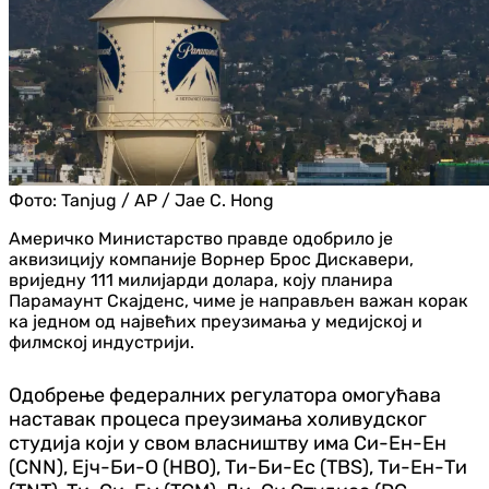
Фото:
Tanjug / AP / Jae C. Hong
Америчко Министарство правде одобрило је
аквизицију компаније Ворнер Брос Дискавери,
вриједну 111 милијарди долара, коју планира
Парамаунт Скајденс, чиме је направљен важан корак
ка једном од највећих преузимања у медијској и
филмској индустрији.
Одобрење федералних регулатора омогућава
наставак процеса преузимања холивудског
студија који у свом власништву има Си-Ен-Ен
(CNN), Ејч-Би-О (HBO), Ти-Би-Ес (TBS), Ти-Ен-Ти