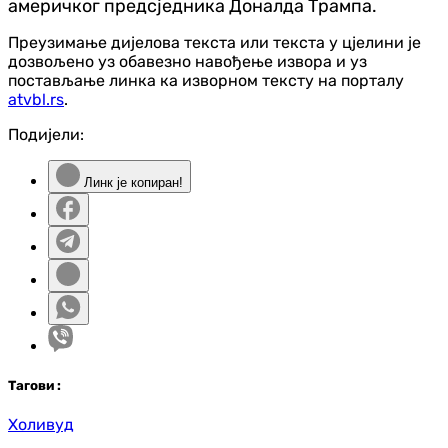
америчког предсједника Доналда Трампа.
Преузимање дијелова текста или текста у цјелини је
дозвољено уз обавезно навођење извора и уз
постављање линка ка изворном тексту на порталу
atvbl.rs
.
Подијели:
Линк је копиран!
Таг
ови
:
Холивуд