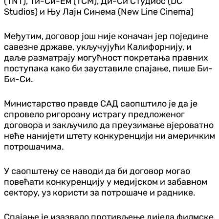
(TNT), Ти-Си-Ем (TCM), Ди-Си Студиос (DC
Studios) и Њу Лајн Синема (New Line Cinema)
Међутим, договор још није коначан јер поједине
савезне државе, укључујући Калифорнију, и
даље разматрају могућност покретања правних
поступака како би зауставиле спајање, пише Би-
Би-Си.
Министарство правде САД саопштило је да је
спровело ригорозну истрагу предложеног
договора и закључило да преузимање вјероватно
неће нанијети штету конкуренцији ни америчким
потрошачима.
У саопштењу се наводи да би договор могао
повећати конкуренцију у медијском и забавном
сектору, уз користи за потрошаче и раднике.
Спајање је изазвало противљење дијела филмске