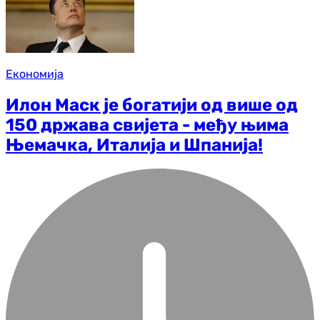
Економија
Илон Маск је богатији од више од
150 држава свијета - међу њима
Њемачка, Италија и Шпанија!