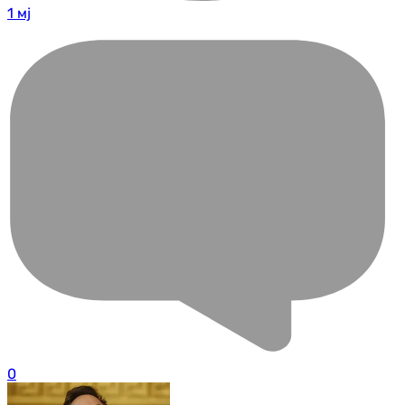
1 мј
0