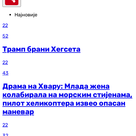
Најновије
22
52
Трамп брани Хегсета
22
43
Драма на Хвару: Млада жена
колабирала на морским стијенама,
пилот хеликоптера извео опасан
маневар
22
32