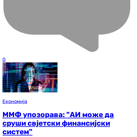
0
Економија
ММФ упозорава: "АИ може да
сруши свјетски финансијски
систем"