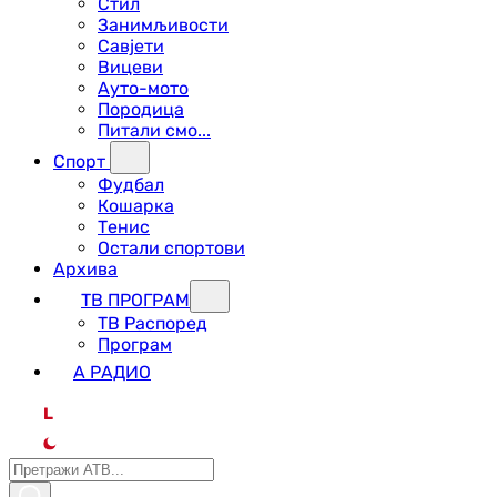
Стил
Занимљивости
Савјети
Вицеви
Ауто-мото
Породица
Питали смо...
Спорт
Фудбал
Кошарка
Тенис
Остали спортови
Архива
ТВ ПРОГРАМ
ТВ Распоред
Програм
А РАДИО
L