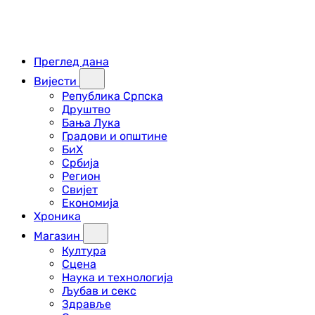
Преглед дана
Вијести
Република Српска
Друштво
Бања Лука
Градови и општине
БиХ
Србија
Регион
Свијет
Економија
Хроника
Магазин
Култура
Сцена
Наука и технологија
Љубав и секс
Здравље