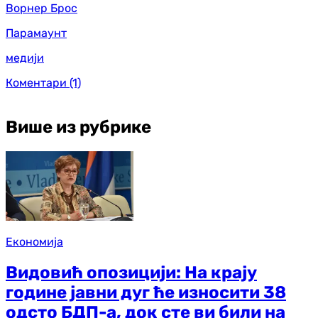
Ворнер Брос
Парамаунт
медији
Коментари
(1)
Више из рубрике
Економија
Видовић опозицији: На крају
године јавни дуг ће износити 38
одсто БДП-а, док сте ви били на