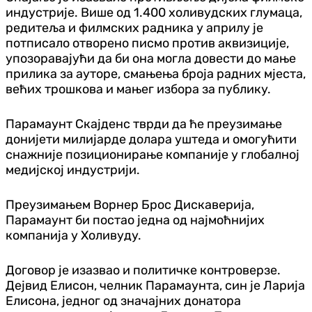
индустрије. Више од 1.400 холивудских глумаца,
редитеља и филмских радника у априлу је
потписало отворено писмо против аквизиције,
упозоравајући да би она могла довести до мање
прилика за ауторе, смањења броја радних мјеста,
већих трошкова и мањег избора за публику.
Парамаунт Скајденс тврди да ће преузимање
донијети милијарде долара уштеда и омогућити
снажније позиционирање компаније у глобалној
медијској индустрији.
Преузимањем Ворнер Брос Дискаверија,
Парамаунт би постао једна од најмоћнијих
компанија у Холивуду.
Договор је изазвао и политичке контроверзе.
Дејвид Елисон, челник Парамаунта, син је Ларија
Елисона, једног од значајних донатора