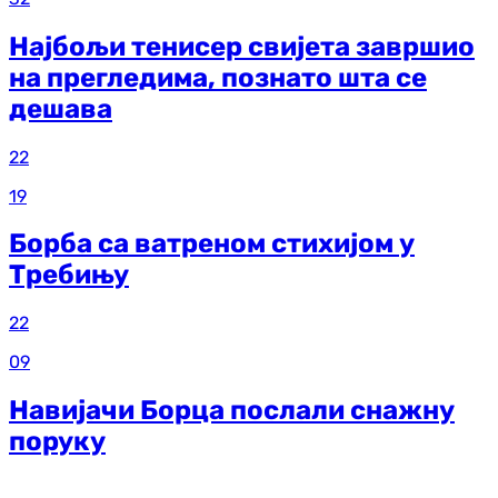
Најбољи тенисер свијета завршио
на прегледима, познато шта се
дешава
22
19
Борба са ватреном стихијом у
Требињу
22
09
Навијачи Борца послали снажну
поруку