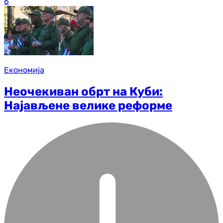
6
Економија
Неочекиван обрт на Куби:
Најављене велике реформе