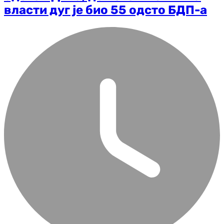
власти дуг је био 55 одсто БДП-а