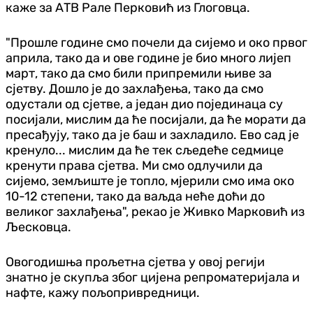
каже за АТВ Рале Перковић из Глоговца.
"Прошле године смо почели да сијемо и око првог
априла, тако да и ове године је био много лијеп
март, тако да смо били припремили њиве за
сјетву. Дошло је до захлађења, тако да смо
одустали од сјетве, а један дио појединаца су
посијали, мислим да ће посијали, да ће морати да
пресађују, тако да је баш и захладило. Ево сад је
кренуло... мислим да ће тек сљедеће седмице
кренути права сјетва. Ми смо одлучили да
сијемо, земљиште је топло, мјерили смо има око
10-12 степени, тако да ваљда неће доћи до
великог захлађења", рекао је Живко Марковић из
Љесковца.
Овогодишња прољетна сјетва у овој регији
знатно је скупља због цијена репроматеријала и
нафте, кажу пољопривредници.