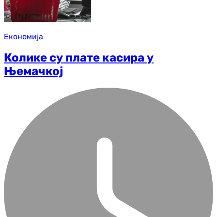
Економија
Колике су плате касира у
Њемачкој