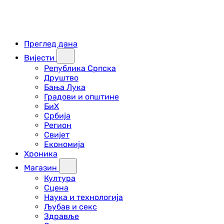
Преглед дана
Вијести
Република Српска
Друштво
Бања Лука
Градови и општине
БиХ
Србија
Регион
Свијет
Економија
Хроника
Магазин
Култура
Сцена
Наука и технологија
Љубав и секс
Здравље