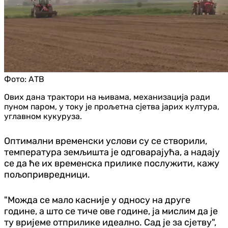
Фото:
АТВ
Ових дана трактори на њивама, механизација ради
пуном паром, у току је прољетна сјетва јарих култура,
углавном кукуруза.
Оптимални временски услови су се створили,
температура земљишта је одговарајућа, а надају
се да ће их временска прилике послужити, кажу
пољопривредници.
"Можда се мало касније у односу на друге
године, а што се тиче ове године, ја мислим да је
ту вријеме отприлике идеално. Сад је за сјетву",