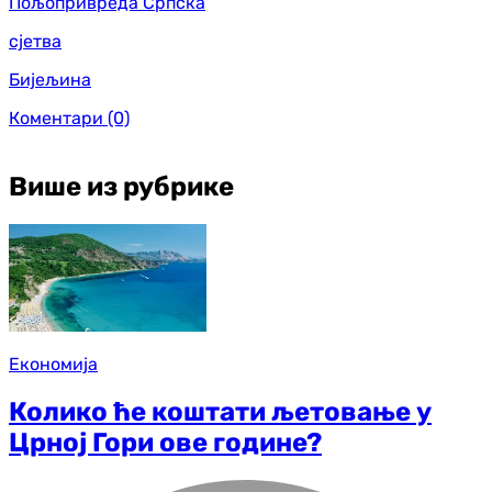
Пољопривреда Српска
сјетва
Бијељина
Коментари
(0)
Више из рубрике
Економија
Колико ће коштати љетовање у
Црној Гори ове године?