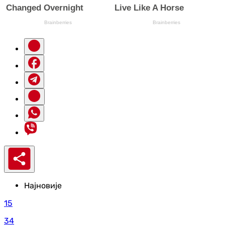
Најновије
15
34