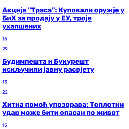
Акција "Траса": Куповали оружје у
БиХ за продају у ЕУ, троје
ухапшених
15
29
Будимпешта и Букурешт
искључили јавну расвјету
15
22
Хитна помоћ упозорава: Топлотни
удар може бити опасан по живот
15