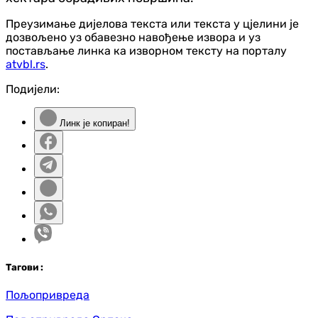
Преузимање дијелова текста или текста у цјелини је
дозвољено уз обавезно навођење извора и уз
постављање линка ка изворном тексту на порталу
atvbl.rs
.
Подијели:
Линк је копиран!
Таг
ови
:
Пољопривреда