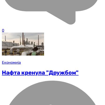
0
Економија
Нафта кренула "Дружбом"