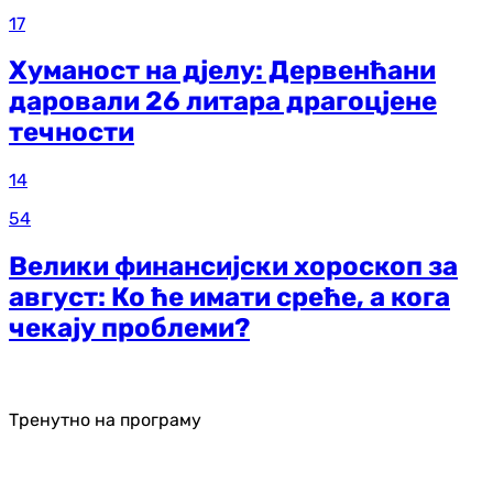
17
Хуманост на дјелу: Дервенћани
даровали 26 литара драгоцјене
течности
14
54
Велики финансијски хороскоп за
август: Ко ће имати среће, а кога
чекају проблеми?
Тренутно на програму