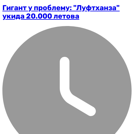
Гигант у проблему: "Луфтханза"
укида 20.000 летова