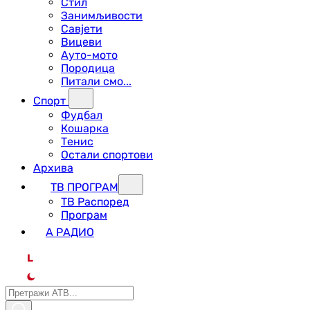
Стил
Занимљивости
Савјети
Вицеви
Ауто-мото
Породица
Питали смо...
Спорт
Фудбал
Кошарка
Тенис
Остали спортови
Архива
ТВ ПРОГРАМ
ТВ Распоред
Програм
А РАДИО
L