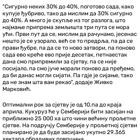
"Сигурно неких 30% до 40%, поготово сада, како
купује ђубриво, тако да мислим да 30% сигурно
до 40%. А много је скупље из тог разлога, што
најмање припрема земљишта три пута се мора
ући. Први пут да се, мислим да рачунамо, јесенас
нешто је се узорало, већ се то предрља, па да се
прави ђубре, па да се то ново затвори, па поново
сада ево креће ево прије десетак, петнаестак
дана смо припремили за сјетву, па се није
посијало, па смо јуче морали поново да пређемо,
да би данас могли сијати. Па гдје је сијање, тако
да не знам шта вам рекао", додаје Живко
Марковић.
Оптимални рок за сјетву је од 10.па до краја
априла. Кукуруз ће у Семберији бити засијан на
приближно 25 000 ха што чини већину прољетне
сјетве. На подручју Семберије у прољетној сјетви
планирано је да буде засијано укупно 29.365
хектара обрадивих површина.