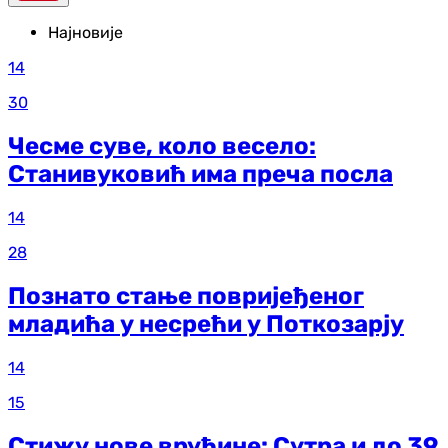
Најновије
14
30
Чесме суве, коло весело:
Станивуковић има преча посла
14
28
Познато стање повријеђеног
младића у несрећи у Поткозарју
14
15
Стижу нове врућине: Сутра и до 39