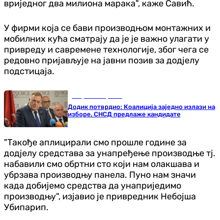
вриједног два милиона марака", каже Савић.
У фирми која се бави производњом монтажних и
мобилних кућа сматрају да је је важно улагати у
привреду и савремене технологије, због чега се
редовно пријављује на јавни позив за додјелу
подстицаја.
Република Српска
Додик потврдио: Коалиција заједно излази на
изборе, СНСД предлаже кандидате
"Такође аплицирали смо прошле године за
додјелу средстава за унапређење производње тј.
набавили смо обртни сто који нам олакшава и
убрзава производњу панела. Пуно нам значи
када добијемо средства да унаприједимо
производњу", изјавио је привредник Небојша
Убипарип.