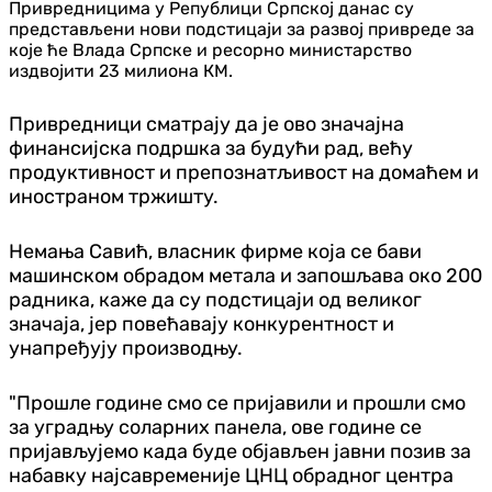
Привредницима у Републици Српској данас су
представљени нови подстицаји за развој привреде за
које ће Влада Српске и ресорно министарство
издвојити 23 милиона КМ.
Привредници сматрају да је ово значајна
финансијска подршка за будући рад, већу
продуктивност и препознатљивост на домаћем и
иностраном тржишту.
Немања Савић, власник фирме која се бави
машинском обрадом метала и запошљава око 200
радника, каже да су подстицаји од великог
значаја, јер повећавају конкурентност и
унапређују производњу.
"Прошле године смо се пријавили и прошли смо
за уградњу соларних панела, ове године се
пријављујемо када буде објављен јавни позив за
набавку најсавременије ЦНЦ обрадног центра