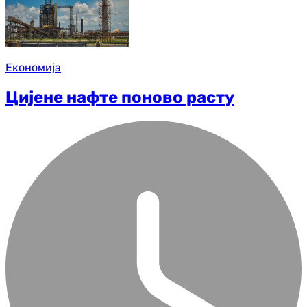
Економија
Цијене нафте поново расту