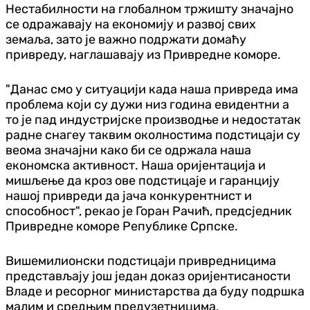
Нестабилности на глобалном тржишту значајно
се одражавају на економију и развој свих
земаља, зато је важно подржати домаћу
привреду, наглашавају из Привредне коморе.
"Данас смо у ситуацији када наша привреда има
проблема који су дужи низ година евидентни а
то је пад индустријске производње и недостатак
радне снагеу таквим околностима подстицаји су
веома значајни како би се одржала наша
економска активност. Наша оријентација и
мишљење да кроз ове подстицаје и гаранцију
нашој привреди да јача конкурентнист и
способност", рекао је Горан Рачић, предсједник
Привредне коморе Републике Српске.
Вишемилионски подстицаји привредницима
представљају још један доказ оријентисаности
Владе и ресорног министарства да буду подршка
малим и средњим предузетницима.