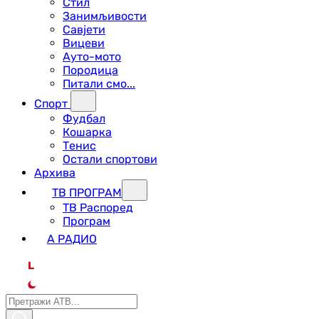
Стил
Занимљивости
Савјети
Вицеви
Ауто-мото
Породица
Питали смо...
Спорт
Фудбал
Кошарка
Тенис
Остали спортови
Архива
ТВ ПРОГРАМ
ТВ Распоред
Програм
А РАДИО
L