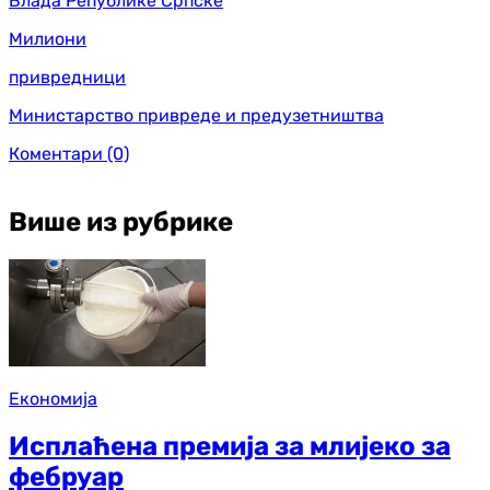
Влада Републике Српске
Милиони
привредници
Министарство привреде и предузетништва
Коментари
(0)
Више из рубрике
Економија
Исплаћена премија за млијеко за
фебруар