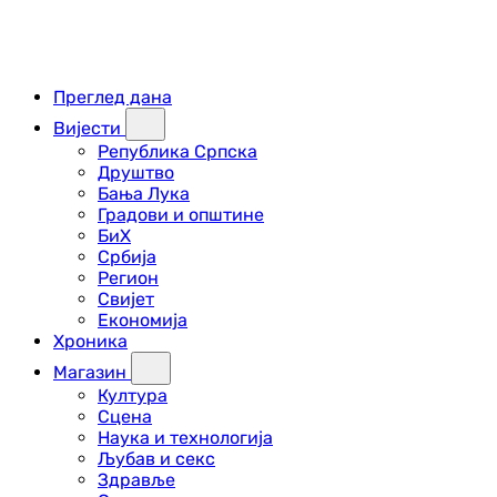
Преглед дана
Вијести
Република Српска
Друштво
Бања Лука
Градови и општине
БиХ
Србија
Регион
Свијет
Економија
Хроника
Магазин
Култура
Сцена
Наука и технологија
Љубав и секс
Здравље