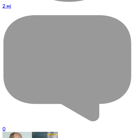
2 мј
0