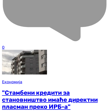
0
Економија
"Стамбени кредити за
становништво имаће директни
пласман преко ИРБ-а"