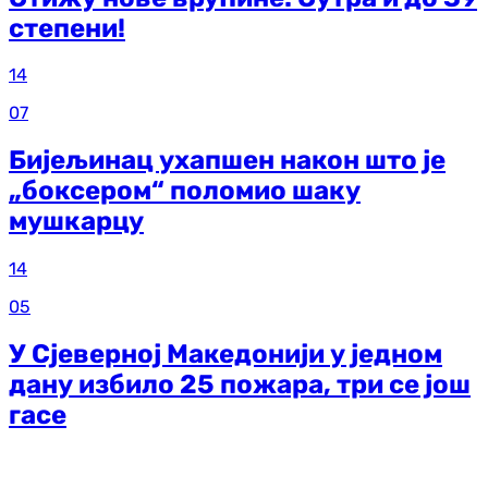
степени!
14
07
Бијељинац ухапшен након што је
„боксером“ поломио шаку
мушкарцу
14
05
У Сјеверној Македонији у једном
дану избило 25 пожара, три се још
гасе