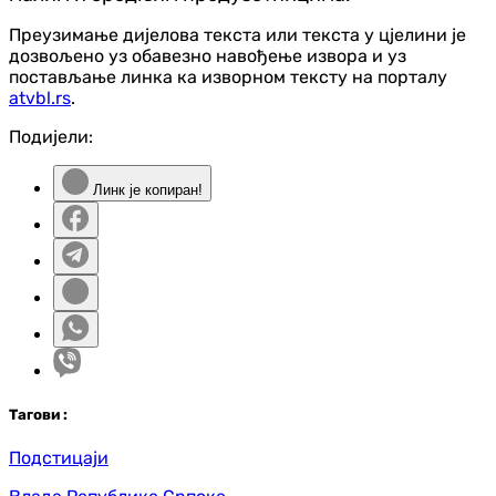
Преузимање дијелова текста или текста у цјелини је
дозвољено уз обавезно навођење извора и уз
постављање линка ка изворном тексту на порталу
atvbl.rs
.
Подијели:
Линк је копиран!
Таг
ови
:
Подстицаји