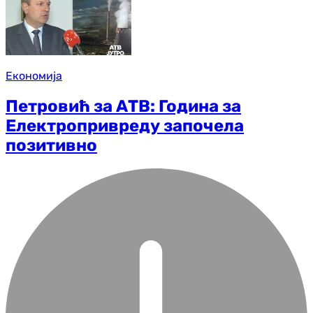
Економија
Петровић за АТВ: Година за
Електропривреду започела
позитивно