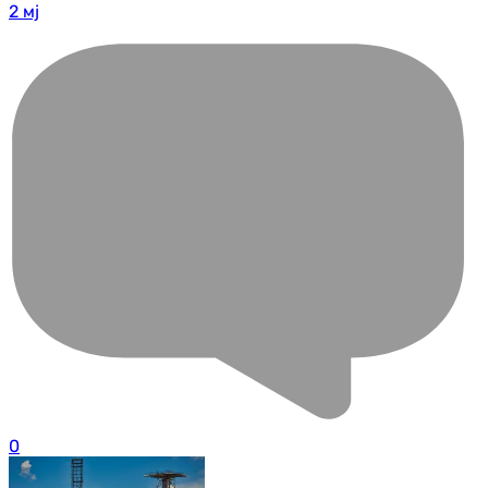
2 мј
0