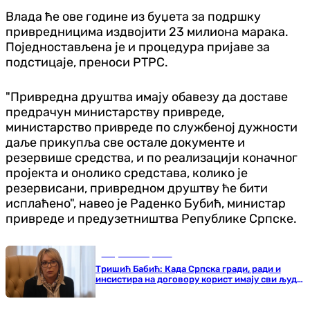
Влада ће ове године из буџета за подршку
привредницима издвојити 23 милиона марака.
Поједностављена је и процедура пријаве за
подстицаје, преноси РТРС.
"Привредна друштва имају обавезу да доставе
предрачун министарству привреде,
министарство привреде по службеној дужности
даље прикупља све остале документе и
резервише средства, и по реализацији коначног
пројекта и онолико средстава, колико је
резервисани, привредном друштву ће бити
исплаћено", навео је Раденко Бубић, министар
привреде и предузетништва Републике Српске.
Република Српска
Тришић Бабић: Када Српска гради, ради и
инсистира на договору корист имају сви људи
у БиХ