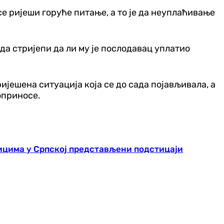
е ријеши горуће питање, а то је да неуплаћивање
да стријепи да ли му је послодавац уплатио
јешена ситуација која се до сада појављивала, а
оприносе.
ицима у Српској представљени подстицаји