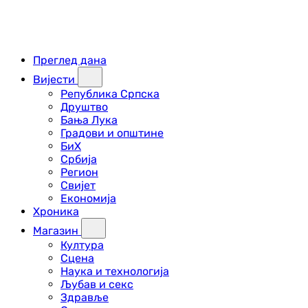
Преглед дана
Вијести
Република Српска
Друштво
Бања Лука
Градови и општине
БиХ
Србија
Регион
Свијет
Економија
Хроника
Магазин
Култура
Сцена
Наука и технологија
Љубав и секс
Здравље