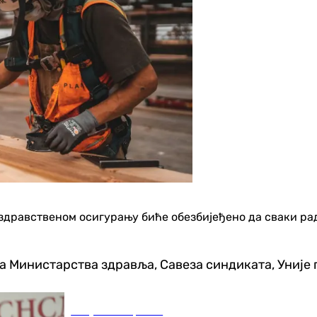
здравственом осигурању биће обезбијеђено да сваки рад
ка Министарства здравља, Савеза синдиката, Уније
Република Српска