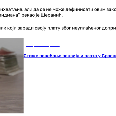
ихватљив, али да се не може дефинисати овим закон
андмана", рекао је Шеранић.
ник који заради своју плату због неуплаћеног допр
Република Српска
Стиже повећање пензија и плата у Српско