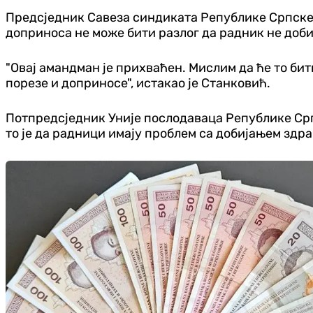
Предсједник Савеза синдиката Републике Српске Г
доприноса не може бити разлог да радник не доби
"Овај амандман је прихваћен. Мислим да ће то бит
порезе и доприносе", истакао је Станковић.
Потпредсједник Уније послодаваца Републике Српс
то је да радници имају проблем са добијањем здр