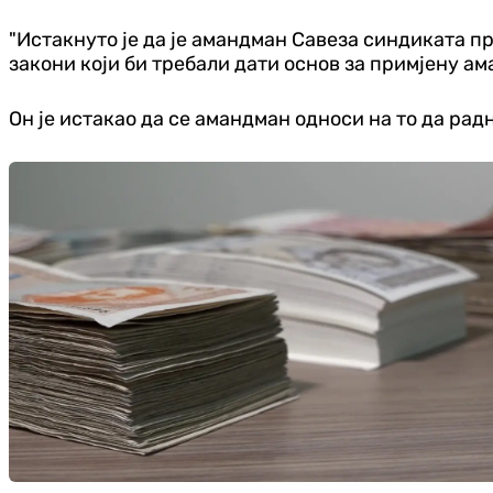
"Истакнуто је да је амандман Савеза синдиката пр
закони који би требали дати основ за примјену ам
Он је истакао да се амандман односи на то да рад