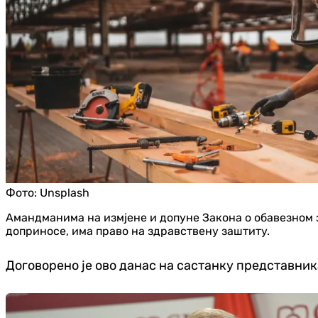
Фото:
Unsplash
Амандманима на измјене и допуне Закона о обавезном 
доприносе, има право на здравствену заштиту.
Договорено је ово данас на састанку представни