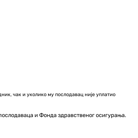
ник, чак и уколико му послодавац није уплатио
 послодаваца и Фонда здравственог осигурања.