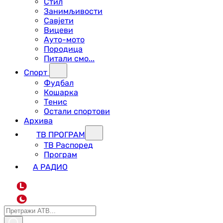
Стил
Занимљивости
Савјети
Вицеви
Ауто-мото
Породица
Питали смо...
Спорт
Фудбал
Кошарка
Тенис
Остали спортови
Архива
ТВ ПРОГРАМ
ТВ Распоред
Програм
А РАДИО
L