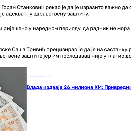
оран Станковић рекао је да је изразито важно да с
је адекватну здравствену заштиту.
и ријешено у наредном периоду, да радник не мора 
ке Саша Тривић прецизирао је да је на састанку ри
авствене заштите јер им послодавац није уплатио д
Економија
Влада издваја 26 милиона КМ: Привредн