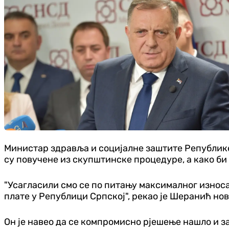
Министар здравља и социјалне заштите Републике
су повучене из скупштинске процедуре, а како би
"Усагласили смо се по питању максималног износа 
плате у Републици Српској", рекао је Шеранић но
Он је навео да се компромисно рјешење нашло и 