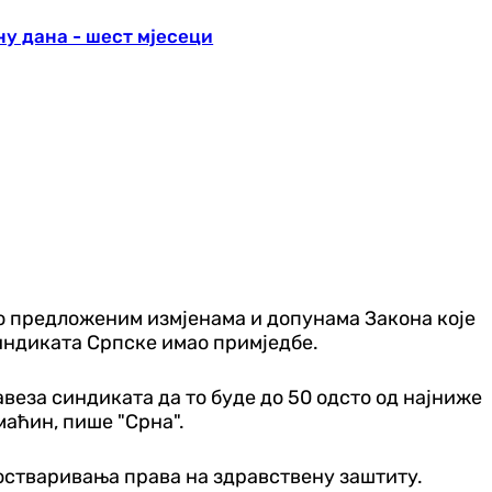
у дана - шест мјесеци
о предложеним измјенама и допунама Закона које
синдиката Српске имао примједбе.
авеза синдиката да то буде до 50 одсто од најниже
маћин, пише "Срна".
остваривања права на здравствену заштиту.