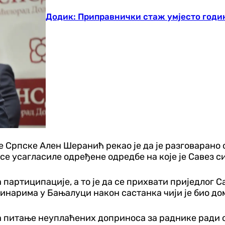
Додик: Приправнички стаж умјесто годин
 Српске Ален Шеранић рекао је да је разговарано 
 се усагласиле одређене одредбе на које је Савез 
партиципације, а то је да се прихвати приједлог С
винарима у Бањалуци након састанка чији је био до
за питање неуплаћених доприноса за раднике ради 