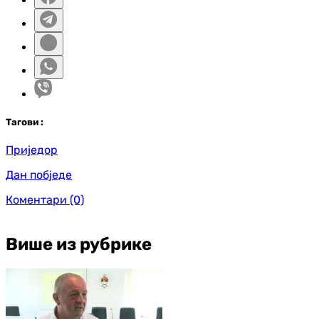
Таг
ови
:
Приједор
Дан побједе
Коментари
(0)
Више из рубрике