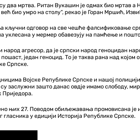
 су два мртва. Ритан Вукашин је одмах био мртав а 
е већ био умро на столу“, рекао је Горан Мршић, Из
ња кључни одговор на све чешће фалсификовање српс
ена уклесана у мермер обавезују на памћење и пош
ки народ агресор, да је српски народ геноцидан наро
ошаст, један геноцид. То је таква рана над којом о
ке Српске.
ницима Војске Републике Српске и нашој полицији,
 су заслужни зашто данас овдје имамо слободу, мир
к Приједора.
њено њих 27. Поводом обиљежавања промовисана је и
 гласника у едицији Историја Републике Српске.