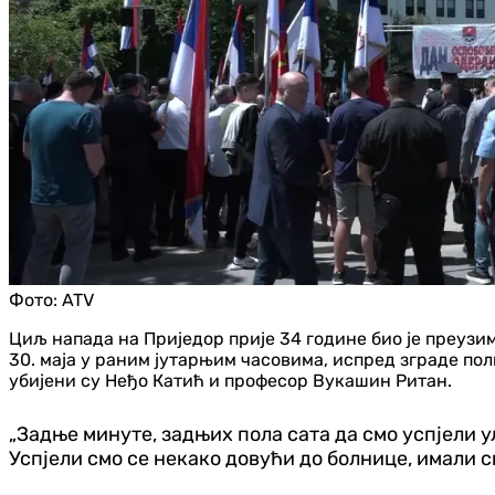
Фото:
ATV
Циљ напада на Приједор прије 34 године био је преузи
30. маја у раним јутарњим часовима, испред зграде по
убијени су Неђо Катић и професор Вукашин Ритан.
„Задње минуте, задњих пола сата да смо успјели у
Успјели смо се некако довући до болнице, имали 