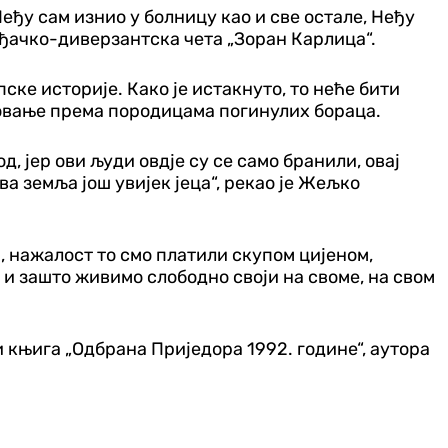
Неђу сам изнио у болницу као и све остале, Неђу
виђачко-диверзантска чета „Зоран Карлица“.
ке историје. Како је истакнуто, то неће бити
товање према породицама погинулих бораца.
д, јер ови људи овдје су се само бранили, овај
ва земља још увијек јеца“, рекао је Жељко
 нажалост то смо платили скупом цијеном,
 и зашто живимо слободно своји на своме, на свом
 књига „Одбрана Приједора 1992. године“, аутора