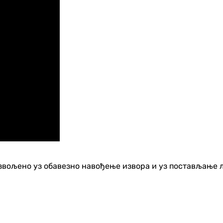
озвољено уз обавезно навођење извора и уз постављање 