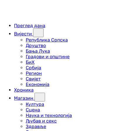
Преглед дана
Вијести
Република Српска
Друштво
Бања Лука
Градови и општине
БиХ
Србија
Регион
Свијет
Економија
Хроника
Магазин
Култура
Сцена
Наука и технологија
Љубав и секс
Здравље