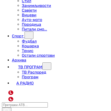
Стил
Занимљивости
Савјети
Вицеви
Ауто-мото
Породица
Питали смо...
Спорт
Фудбал
Кошарка
Тенис
Остали спортови
Архива
ТВ ПРОГРАМ
ТВ Распоред
Програм
А РАДИО
L