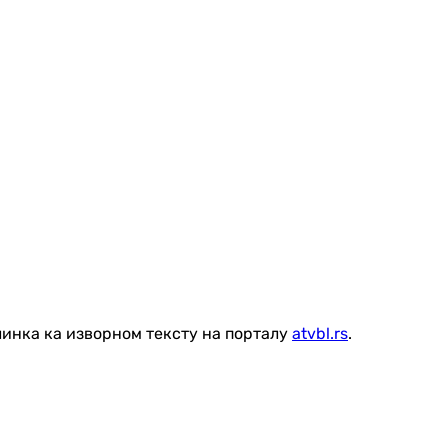
линка ка изворном тексту на порталу
atvbl.rs
.