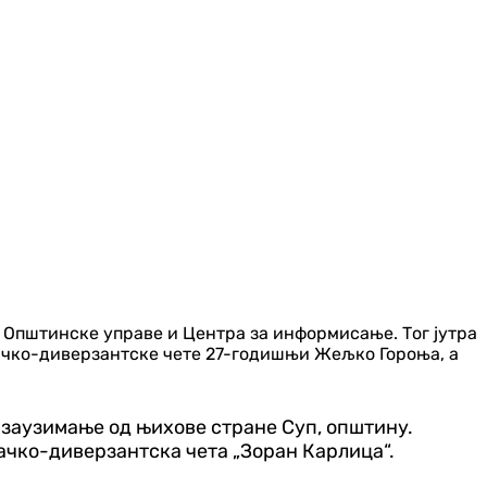
 Општинске управе и Центра за информисање. Тог јутра
ђачко-диверзантске чете 27-годишњи Жељко Гороња, а
и заузимање од њихове стране Суп, општину.
ђачко-диверзантска чета „Зоран Карлица“.