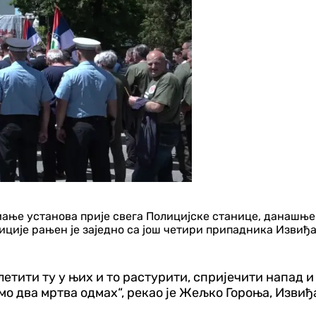
мање установа прије свега Полицијске станице, данашње
лиције рањен је заједно са још четири припадника Изви
летити ту у њих и то растурити, спријечити напад 
смо два мртва одмах“, рекао је Жељко Гороња, Изви