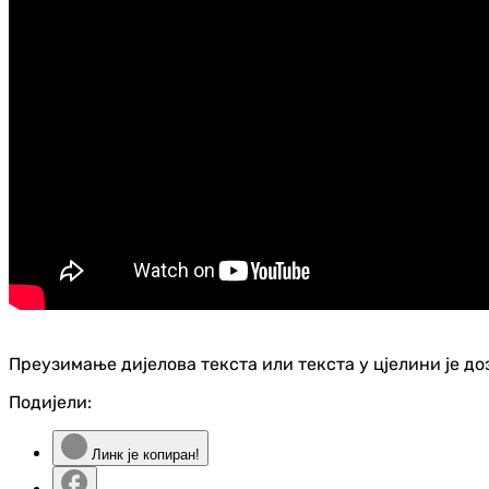
Преузимање дијелова текста или текста у цјелини је д
Подијели:
Линк је копиран!