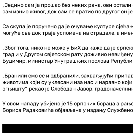
„Једино сам ја прошао без неких рана, ови остали
сам изнио живог, док сам се вратио по другог он ј
Са скупа је поручено да је очување културе сјећа
могуће све док траје успомена на страдале, а им
„Због тога, нико не може у БиХ да каже да је српс
град и у Другом свјетском рату доживио невиђену п
Будимир, министар Унутрашњих послова Републи
„Бранили смо се и одбранили, захваљујући припад
животима који су уклесани иза нас и наравно који
огњишту“, рекао је Слободан Јавор, градоначелни
У овом нападу убијено је 15 српских бораца а ра
Бориса Радаковића објављена у издању Службеног