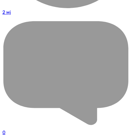
2 мј
0