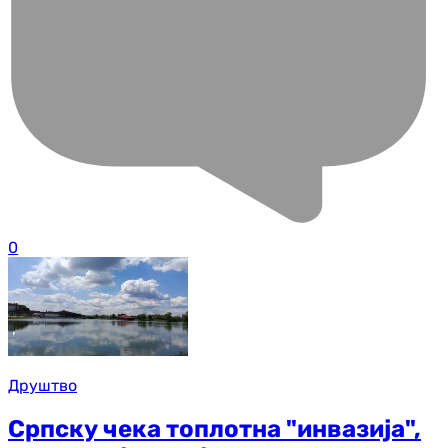
0
Друштво
Српску чека топлотна "инвазија",