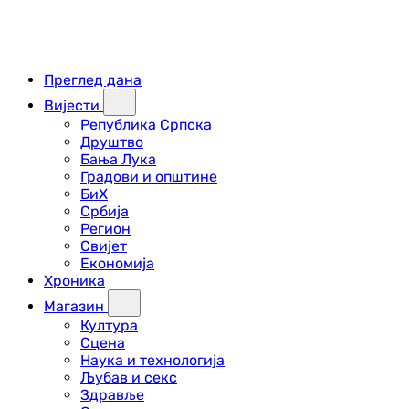
Преглед дана
Вијести
Република Српска
Друштво
Бања Лука
Градови и општине
БиХ
Србија
Регион
Свијет
Економија
Хроника
Магазин
Култура
Сцена
Наука и технологија
Љубав и секс
Здравље