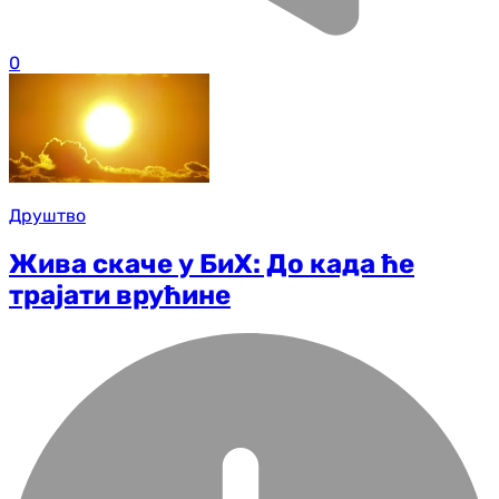
0
Друштво
Жива скаче у БиХ: До када ће
трајати врућине