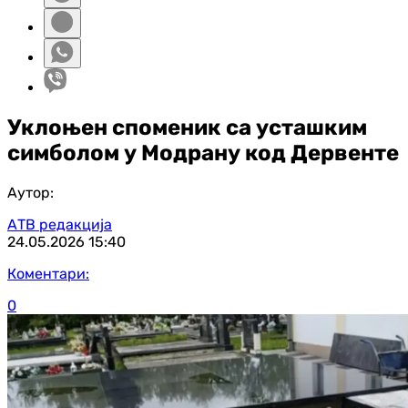
Уклоњен споменик са усташким
симболом у Модрану код Дервенте
Аутор:
АТВ редакција
24.05.2026
15:40
Коментари:
0