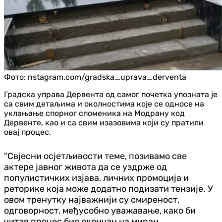
Фото:
nstagram.com/gradska_uprava_derventa
Градска управа Дервента од самог почетка упозната је
са свим детаљима и околностима које се односе на
уклањање спорног споменика на Модрану код
Дервенте, као и са свим изазовима који су пратили
овај процес.
"Свјесни осјетљивости теме, позивамо све
актере јавног живота да се уздрже од
популистичких изјава, личних промоција и
реторике која може додатно подизати тензије. У
овом тренутку најважнији су смиреност,
одговорност, међусобно уважавање, како би
читав процес био окончан на миран,