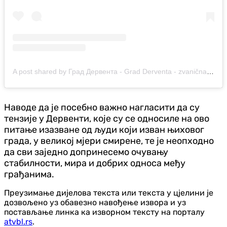
A post shared by Град Дервента - Grad Derventa - zvanična stranica (@gradska_uprava_derventa)
Наводе да је посебно важно нагласити да су
тензије у Дервенти, које су се односиле на ово
питање изазване од људи који изван њиховог
града, у великој мјери смирене, те је неопходно
да сви заједно допринесемо очувању
стабилности, мира и добрих односа међу
грађанима.
Преузимање дијелова текста или текста у цјелини је
дозвољено уз обавезно навођење извора и уз
постављање линка ка изворном тексту на порталу
atvbl.rs
.