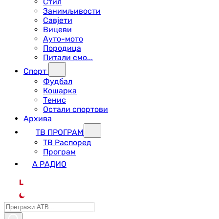
Стил
Занимљивости
Савјети
Вицеви
Ауто-мото
Породица
Питали смо...
Спорт
Фудбал
Кошарка
Тенис
Остали спортови
Архива
ТВ ПРОГРАМ
ТВ Распоред
Програм
А РАДИО
L