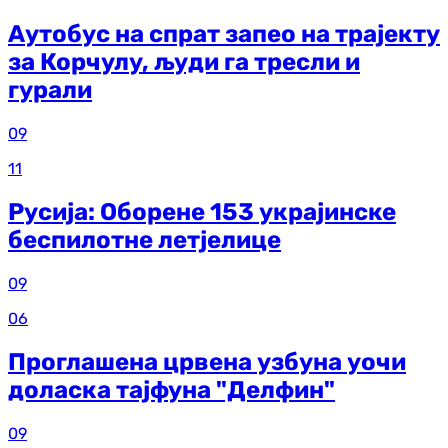
Аутобус на спрат запео на трајекту
за Корчулу, људи га тресли и
гурали
09
11
Русија: Оборене 153 украјинске
беспилотне летјелице
09
06
Проглашена црвена узбуна уочи
доласка тајфуна "Делфин"
09