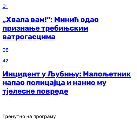
01
„Хвала вам!“: Минић одао
признање требињским
ватрогасцима
08
42
Инцидент у Љубињу: Малољетник
напао полицајца и нанио му
тјелесне повреде
Тренутно на програму