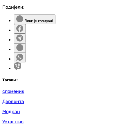
Подијели:
Линк је копиран!
Таг
ови
:
споменик
Дервента
Модран
Усташтво