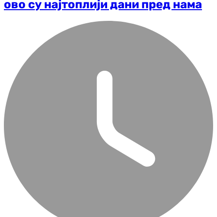
ово су најтоплији дани пред нама