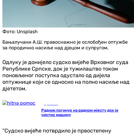
Фото:
Unsplash
Бањалучани А.Ш. правоснажно је ослобођен оптужбе
за породично насиље над дјецом и супругом.
Одлуку је донијело судско вијеће Врховног суда
Републике Српске, док је тужилаштво током
поновљеног поступка одустало од дијела
оптужнице који се односио на полно насиље над
дјететом.
Хроника
Радник погинуо на радном мјесту док је
чистио машину
”Судско вијеће потврдило је првостепену