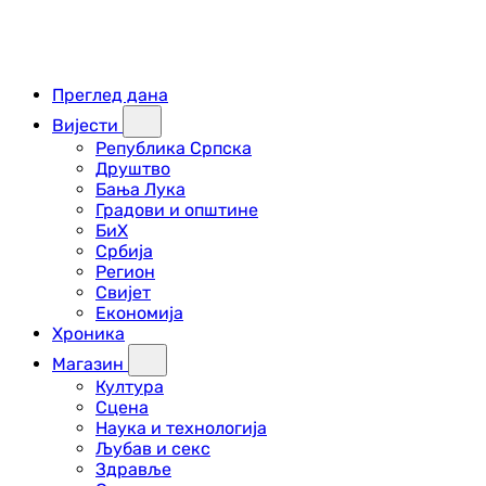
Преглед дана
Вијести
Република Српска
Друштво
Бања Лука
Градови и општине
БиХ
Србија
Регион
Свијет
Економија
Хроника
Магазин
Култура
Сцена
Наука и технологија
Љубав и секс
Здравље