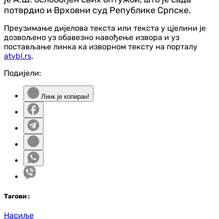
потврдио и Врховни суд Републике Српске.
Преузимање дијелова текста или текста у цјелини је
дозвољено уз обавезно навођење извора и уз
постављање линка ка изворном тексту на порталу
atvbl.rs
.
Подијели:
Линк је копиран!
Таг
ови
:
Насиље