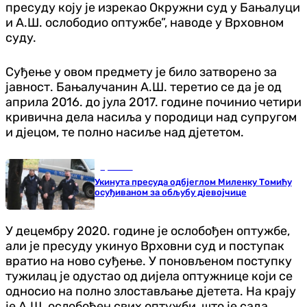
пресуду коју је изрекао Окружни суд у Бањалуци
и А.Ш. ослободио оптужбе”, наводе у Врховном
суду.
Суђење у овом предмету је било затворено за
јавност. Бањалучанин А.Ш. теретио се да је од
априла 2016. до јула 2017. године починио четири
кривична дела насиља у породици над супругом
и дјецом, те полно насиље над дјететом.
Хроника
Укинута пресуда одбјеглом Миленку Томићу
осуђиваном за обљубу дјевојчице
У децембру 2020. године је ослобођен оптужбе,
али је пресуду укинуо Врховни суд и поступак
вратио на ново суђење. У поновљеном поступку
тужилац је одустао од дијела оптужнице који се
односио на полно злостављање дјетета. На крају
је А.Ш. ослобођен свих оптужби, што је сада