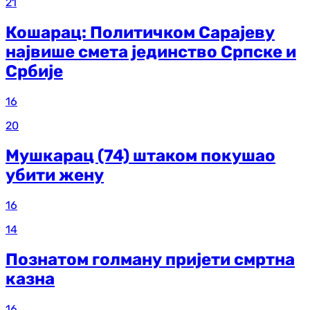
21
Кошарац: Политичком Сарајеву
највише смета јединство Српске и
Србије
16
20
Мушкарац (74) штаком покушао
убити жену
16
14
Познатом голману пријети смртна
казна
16