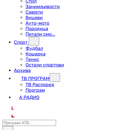
Стил
Занимљивости
Савјети
Вицеви
Ауто-мото
Породица
Питали смо...
Спорт
Фудбал
Кошарка
Тенис
Остали спортови
Архива
ТВ ПРОГРАМ
ТВ Распоред
Програм
А РАДИО
L