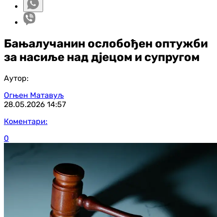
Бањалучанин ослобођен оптужби
за насиље над дјецом и супругом
Аутор:
Огњен Матавуљ
28.05.2026
14:57
Коментари:
0