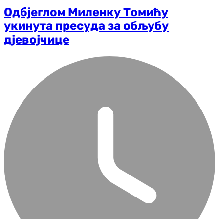
Одбјеглом Миленку Томићу
укинута пресуда за обљубу
дјевојчице