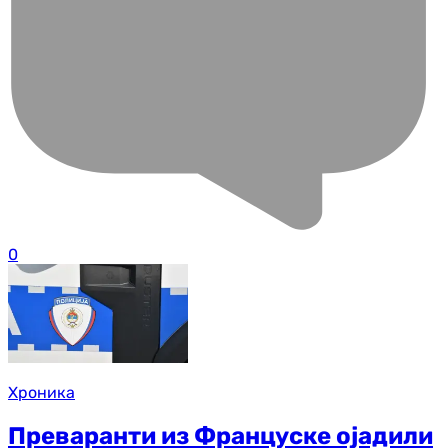
0
Хроника
Преваранти из Француске ојадили