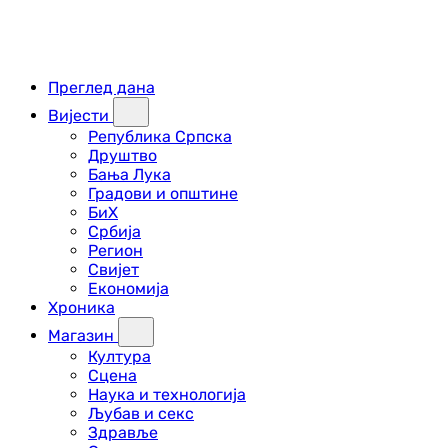
Преглед дана
Вијести
Република Српска
Друштво
Бања Лука
Градови и општине
БиХ
Србија
Регион
Свијет
Економија
Хроника
Магазин
Култура
Сцена
Наука и технологија
Љубав и секс
Здравље