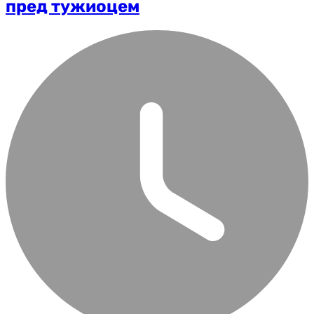
пред тужиоцем