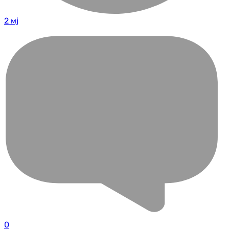
2 мј
0