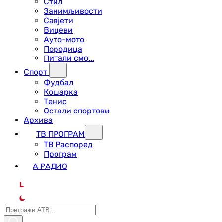
Стил
Занимљивости
Савјети
Вицеви
Ауто-мото
Породица
Питали смо...
Спорт
Фудбал
Кошарка
Тенис
Остали спортови
Архива
ТВ ПРОГРАМ
ТВ Распоред
Програм
А РАДИО
L