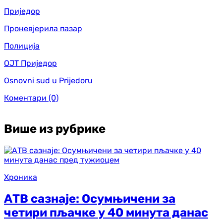
Приједор
Проневјерила пазар
Полиција
ОЈТ Приједор
Osnovni sud u Prijedoru
Коментари
(0)
Више из рубрике
Хроника
АТВ сазнаје: Осумњичени за
четири пљачке у 40 минута данас