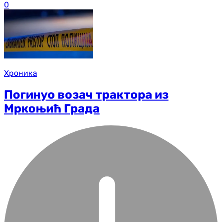
0
Хроника
Погинуо возач трактора из
Мркоњић Града