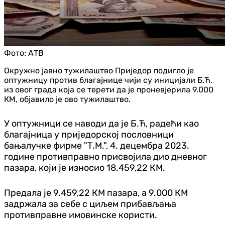
Фото:
АТВ
Окружно јавно тужилаштво Приједор подигло је
оптужницу против благајнице чији су иницијали Б.Ћ.
из овог града која се терети да је проневјерила 9.000
КМ, објавило је ово тужилаштво.
У оптужници се наводи да је Б.Ћ, радећи као
благајница у приједорској пословници
бањалучке фирме "Т.М.", 4. децембра 2023.
године противправно присвојила дио дневног
пазара, који је износио 18.459,22 КМ.
Предала је 9.459,22 КМ пазара, а 9.000 КМ
задржала за себе с циљем прибављања
противправне имовинске користи.