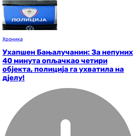
Хроника
Ухапшен Бањалучанин: За непуних
40 минута опљачкао четири
објекта, полиција га ухватила на
дјелу!