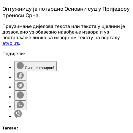
Оптужницу је потврдио Основни суд у Приједору,
преноси Срна.
Преузимање дијелова текста или текста у цјелини је
дозвољено уз обавезно навођење извора и уз
постављање линка ка изворном тексту на порталу
atvbl.rs
.
Подијели:
Линк је копиран!
Таг
ови
: