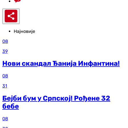
Најновије
08
39
Нови скандал Ђанија Инфантина!
08
31
Бејби бум у Српској! Рођене 32
бебе
08