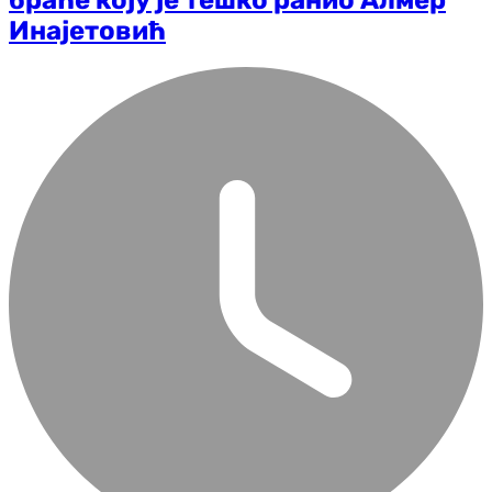
Инајетовић