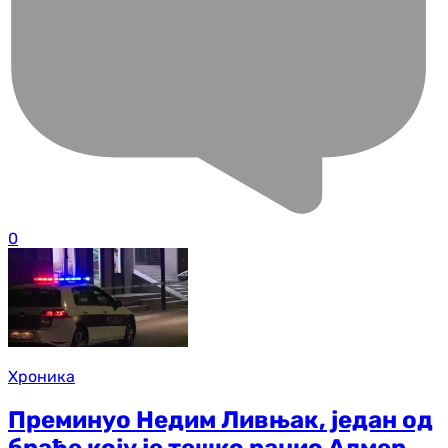
0
Хроника
Преминуо Недим Ливњак, један од
браће коју је тешко ранио Алмер