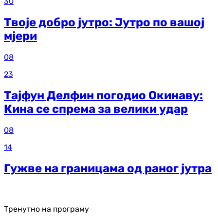
30
Твоје добро јутро: Јутро по вашој
мјери
08
23
Тајфун Делфин погодио Окинаву:
Кина се спрема за велики удар
08
14
Гужве на границама од раног јутра
Тренутно на програму