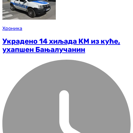
Хроника
Украдено 14 хиљада КМ из куће,
ухапшен Бањалучанин