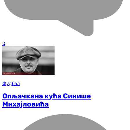
0
Фудбал
Опљачкана кућа Синише
Михајловића