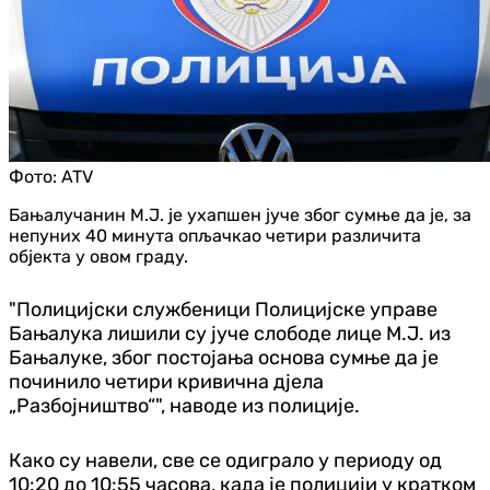
Фото:
ATV
Бањалучанин М.Ј. је ухапшен јуче због сумње да је, за
непуних 40 минута опљачкао четири различита
објекта у овом граду.
"Полицијски службеници Полицијске управе
Бањалука лишили су јуче слободе лице М.Ј. из
Бањалуке, због постојања основа сумње да је
починило четири кривична дјела
„Разбојништво“", наводе из полиције.
Како су навели, све се одиграло у периоду од
10:20 до 10:55 часова, када је полицији у кратком