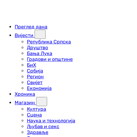
Преглед дана
Вијести
Република Српска
Друштво
Бања Лука
Градови и општине
БиХ
Србија
Регион
Свијет
Економија
Хроника
Магазин
Култура
Сцена
Наука и технологија
Љубав и секс
Здравље