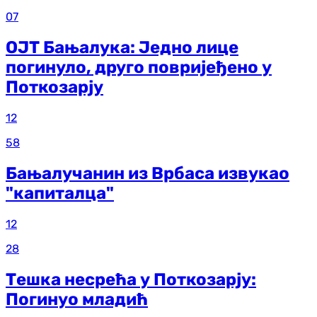
07
ОЈТ Бањалука: Једно лице
погинуло, друго повријеђено у
Поткозарју
12
58
Бањалучанин из Врбаса извукао
"капиталца"
12
28
Тешка несрећа у Поткозарју:
Погинуо младић