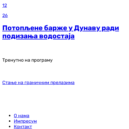
12
26
Потопљене барже у Дунаву ради
подизања водостаја
Тренутно на програму
Стање на граничним прелазима
О нама
Импресум
Контакт