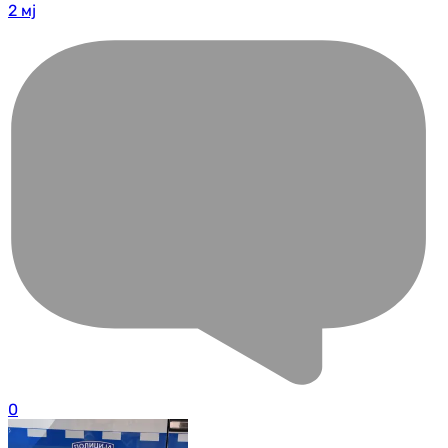
2 мј
0