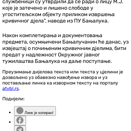
службеници су утврдили да се ради о лицу М.Ј.
које је затечено и лишено слободе у
угоститељском објекту приликом извршења
кривичног дјела", наводе из ПУ Бањалука.
Након комплетирања и документовања
предмета, осумњичени Бањалучанин ће данас, уз
извјештај о почињеним кривичним дјелима, бити
предат у надлежност Окружног јавног
тужилаштва Бањалука на даље поступање.
Преузимање дијелова текста или текста у цјелини је
дозвољено уз обавезно навођење извора и уз
постављање линка ка изворном тексту на порталу
atvbl.rs
.
Подијели:
Линк је копиран!