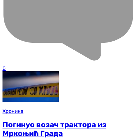
0
Хроника
Погинуо возач трактора из
Мркоњић Града