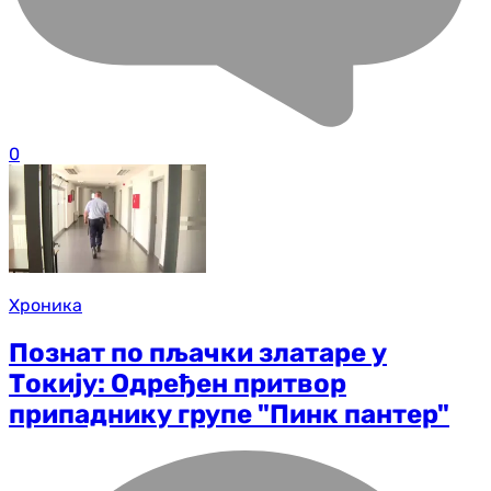
0
Хроника
Познат по пљачки златаре у
Токију: Одређен притвор
припаднику групе "Пинк пантер"