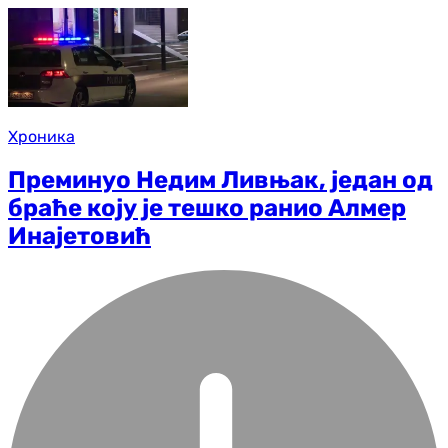
Хроника
Преминуо Недим Ливњак, један од
браће коју је тешко ранио Алмер
Инајетовић