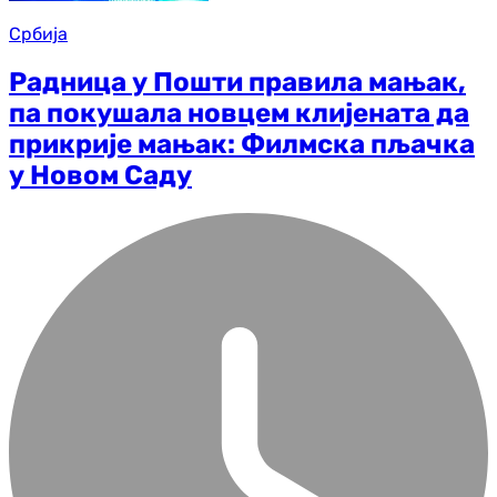
Србија
Радница у Пошти правила мањак,
па покушала новцем клијената да
прикрије мањак: Филмска пљачка
у Новом Саду