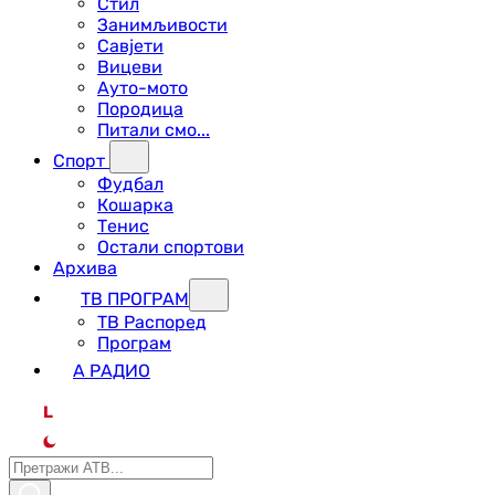
Стил
Занимљивости
Савјети
Вицеви
Ауто-мото
Породица
Питали смо...
Спорт
Фудбал
Кошарка
Тенис
Остали спортови
Архива
ТВ ПРОГРАМ
ТВ Распоред
Програм
А РАДИО
L