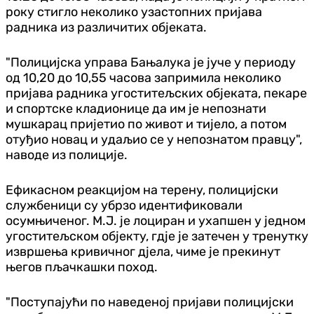
року стигло неколико узастопних пријава
радника из различитих објеката.
"Полицијска управа Бањалука је јуче у периоду
од 10,20 до 10,55 часова запримила неколико
пријава радника угоститељских објеката, пекаре
и спортске кладионице да им је непознати
мушкарац пријетио по живот и тијело, а потом
отуђио новац и удаљио се у непознатом правцу",
наводе из полиције.
Ефикасном реакцијом на терену, полицијски
службеници су убрзо идентификовали
осумњиченог. М.Ј. је лоциран и ухапшен у једном
угоститељском објекту, гдје је затечен у тренутку
извршења кривичног дјела, чиме је прекинут
његов пљачкашки поход.
"Поступајући по наведеној пријави полицијски