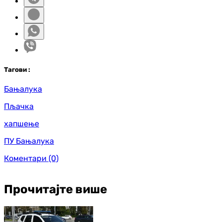
Таг
ови
:
Бањалука
Пљачка
хапшење
ПУ Бањалука
Коментари
(0)
Прочитајте више