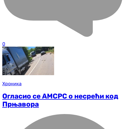
0
Хроника
Огласио се АМСРС о несрећи код
Прњавора