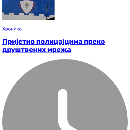
Хроника
Пријетио полицајцима преко
друштвених мрежа