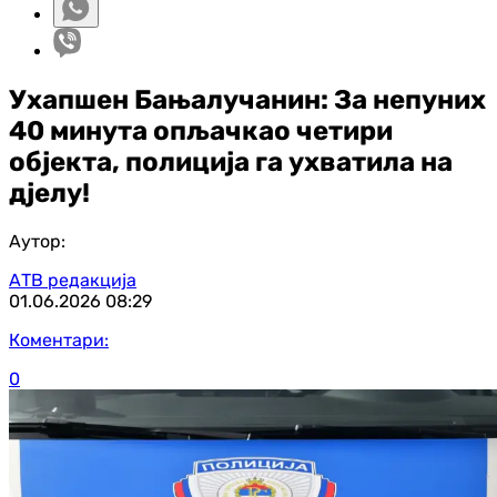
Ухапшен Бањалучанин: За непуних
40 минута опљачкао четири
објекта, полиција га ухватила на
дјелу!
Аутор:
АТВ редакција
01.06.2026
08:29
Коментари:
0