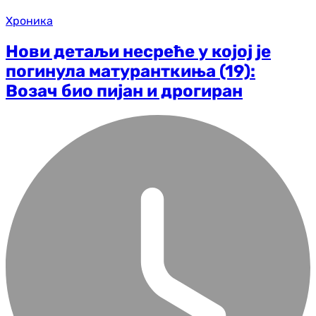
Хроника
Нови детаљи несреће у којој је
погинула матуранткиња (19):
Возач био пијан и дрогиран