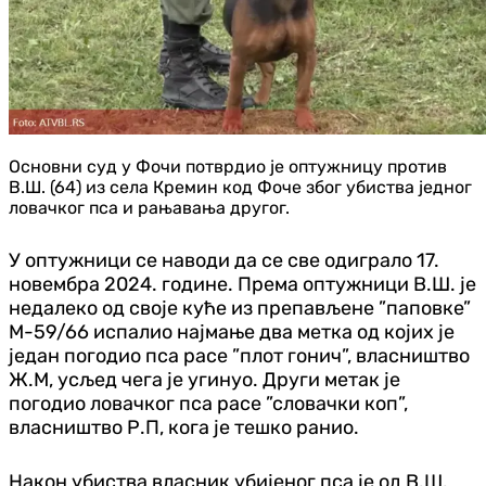
Основни суд у Фочи потврдио је оптужницу против
В.Ш. (64) из села Кремин код Фоче због убиства једног
ловачког пса и рањавања другог.
У оптужници се наводи да се све одиграло 17.
новембра 2024. године. Према оптужници В.Ш. је
недалеко од своје куће из препављене ”паповке”
М-59/66 испалио најмање два метка од којих је
један погодио пса расе ”плот гонич”, власништво
Ж.М, усљед чега је угинуо. Други метак је
погодио ловачког пса расе ”словачки коп”,
власништво Р.П, кога је тешко ранио.
Након убиства власник убијеног пса је од В.Ш.