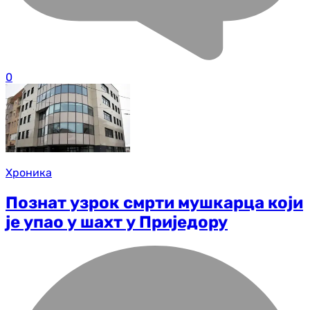
0
Хроника
Познат узрок смрти мушкарца који
је упао у шахт у Приједору