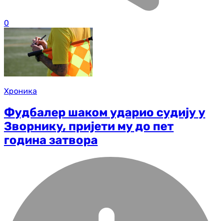
0
Хроника
Фудбалер шаком ударио судију у
Зворнику, пријети му до пет
година затвора