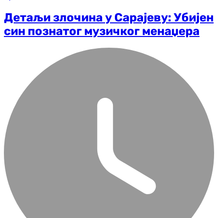
Детаљи злочина у Сарајеву: Убијен
син познатог музичког менаџера