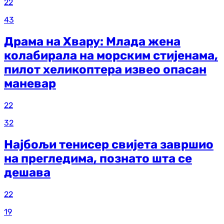
22
43
Драма на Хвару: Млада жена
колабирала на морским стијенама,
пилот хеликоптера извео опасан
маневар
22
32
Најбољи тенисер свијета завршио
на прегледима, познато шта се
дешава
22
19