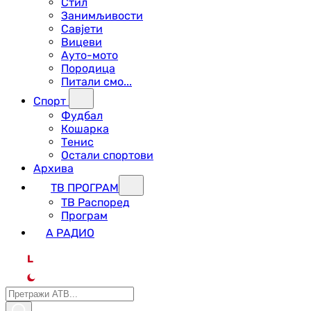
Стил
Занимљивости
Савјети
Вицеви
Ауто-мото
Породица
Питали смо...
Спорт
Фудбал
Кошарка
Тенис
Остали спортови
Архива
ТВ ПРОГРАМ
ТВ Распоред
Програм
А РАДИО
L