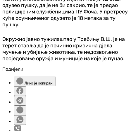
одузео пушку, да је не би сакрио, те је предао
полицијским службеницима ПУ Фоча. У претресу
куће осумњиченог одузето је 18 метака за ту
пушку.
Окружно јавно тужилаштво у Требињу В.Ш. је на
терет ставља да је починио кривична дјела
мучење и убијање животиња, те недозвољено
посједовање оружја и муниције из које је пуцао.
Подијели:
Линк је копиран!