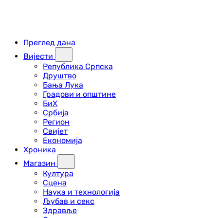
Преглед дана
Вијести
Република Српска
Друштво
Бања Лука
Градови и општине
БиХ
Србија
Регион
Свијет
Економија
Хроника
Магазин
Култура
Сцена
Наука и технологија
Љубав и секс
Здравље