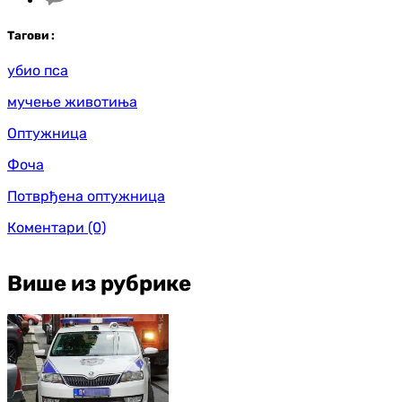
Таг
ови
:
убио пса
мучење животиња
Оптужница
Фоча
Потврђена оптужница
Коментари
(0)
Више из рубрике