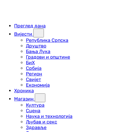
Преглед дана
Вијести
Република Српска
Друштво
Бања Лука
Градови и општине
БиХ
Србија
Регион
Свијет
Економија
Хроника
Магазин
Култура
Сцена
Наука и технологија
Љубав и секс
Здравље