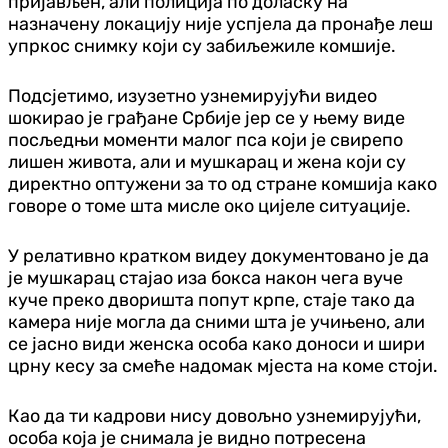
пријављен, али полиција по доласку на
назначену локацију није успјела да пронађе леш
упркос снимку који су забиљежиле комшије.
Подсјетимо, изузетно узнемирујући видео
шокирао је грађане Србије јер се у њему виде
посљедњи моменти малог пса који је свирепо
лишен живота, али и мушкарац и жена који су
директно оптужени за то од стране комшија како
говоре о томе шта мисле око цијеле ситуације.
У релативно кратком видеу документовано је да
је мушкарац стајао иза бокса након чега вуче
куче преко дворишта попут крпе, стаје тако да
камера није могла да сними шта је учињено, али
се јасно види женска особа како доноси и шири
црну кесу за смеће надомак мјеста на коме стоји.
Као да ти кадрови нису довољно узнемирујући,
особа која је снимала је видно потресена