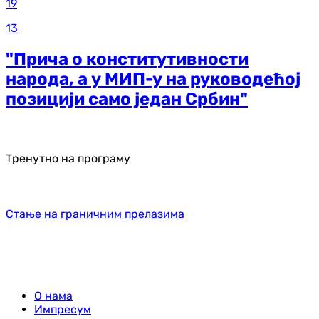
19
13
"Прича о конститутивности
народа, а у МИП-у на руководећој
позицији само један Србин"
Тренутно на програму
Стање на граничним прелазима
О нама
Импресум