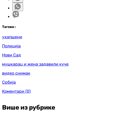
Таг
ови
:
ухапшени
Полиција
Нови Сад
мушкарац и жена задавили куче
видео снимак
Србија
Коментари
(0)
Више из рубрике