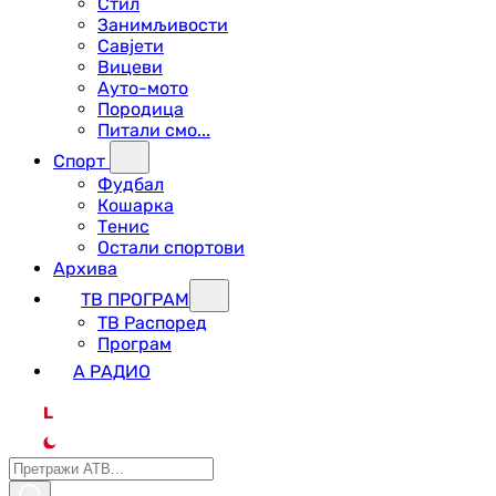
Стил
Занимљивости
Савјети
Вицеви
Ауто-мото
Породица
Питали смо...
Спорт
Фудбал
Кошарка
Тенис
Остали спортови
Архива
ТВ ПРОГРАМ
ТВ Распоред
Програм
А РАДИО
L