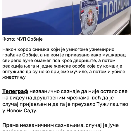
Фото:
МУП Србије
Након хорор снимка који је умногоме узнемирио
грађане Србије, а на ком је приказано како мушкарац
свирепо вуче омањег пса кроз двориште, а потом
реакција њега и једне женске особе које су комшије
оптужиле да су неко вријеме мучиле, а потом и убиле
животињу.
Телеграф
незванично сазнаје да није остало све
на видеу на друштвеним мрежама, већ да је
случај пријављен и да га је преузело Тужилаштво
у Новом Саду.
Према незваничним сазнањима, случај је јуче