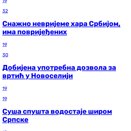
19
32
Снажно невријеме хара Србијом,
има повријеђених
19
30
Добијена употребна дозвола за
вртић у Новоселији
19
19
Суша спушта водостаје широм
Српске