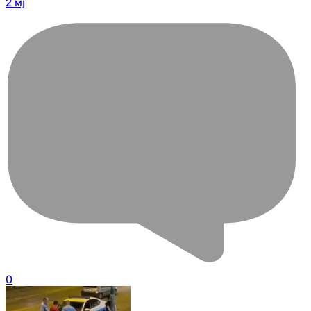
2 мј
0