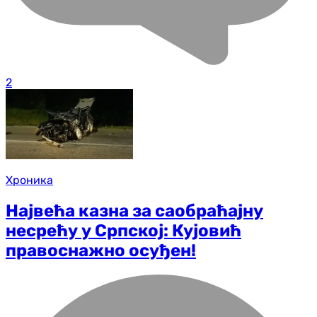
2
Хроника
Највећа казна за саобраћајну
несрећу у Српској: Кујовић
правоснажно осуђен!