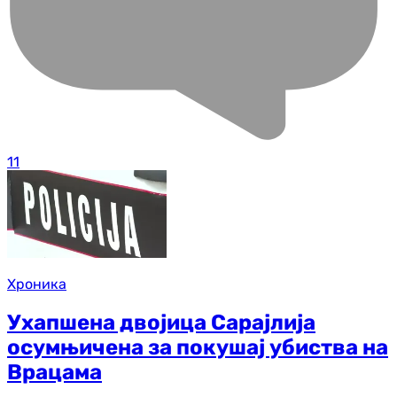
11
Хроника
Ухапшена двојица Сарајлија
осумњичена за покушај убиства на
Врацама