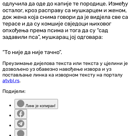
одлучила да оде до капије те породице. Између
осталог, кроз расправу са мушкарцем и женом,
док жена која снима говори да је вид‌јела све са
терасе и да су комшије свједоци њиховог
опхођења према псима и тога да су “сад
задавили пса”, мушкарац јој одговара:
“То није да није тачно”.
Преузимање дијелова текста или текста у цјелини је
дозвољено уз обавезно навођење извора и уз
постављање линка ка изворном тексту на порталу
atvbl.rs
.
Подијели:
Линк је копиран!