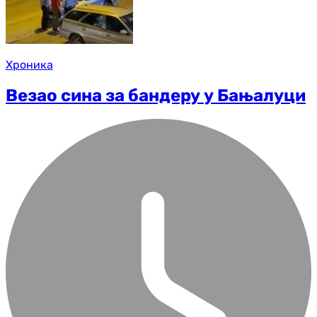
Хроника
Везао сина за бандеру у Бањалуци