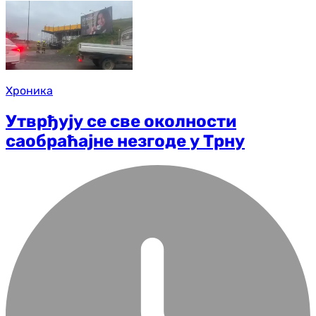
Хроника
Утврђују се све околности
саобраћајне незгоде у Трну