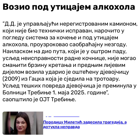
Возио под утицајем алкохола
”Д.Д. је управљајући нерегистрованим камионом,
који није био технички исправан, нарочито у
погледу система за кочење и под утицајем
алкохола, проузроковао саобраћајну незгоду.
Наиласком на дио пута, који је у оштром паду,
усљед неисправности радне кочнице, није могао
смањити брзину кретања и предњим лијевим
дијелом возила ударио је оштећену дјевојчицу
(2009) из Гацка која је сједила на тротоару.
Усљед тешких повреда дјевојчица је преминула у
Болници Требиње 1. маја 2025. године”,
саопштило је ОЈТ Требиње.
Градови и општине
Породицу Милетић задесила трагедија, а
дотукла неправда