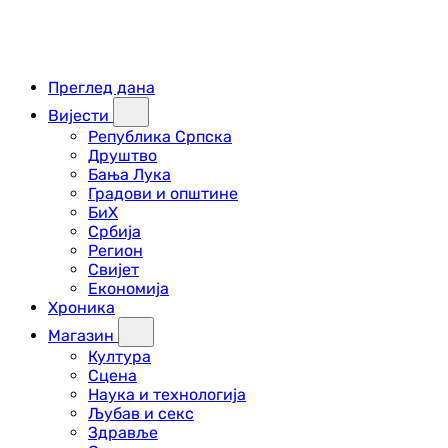
Преглед дана
Вијести
Република Српска
Друштво
Бања Лука
Градови и општине
БиХ
Србија
Регион
Свијет
Економија
Хроника
Магазин
Култура
Сцена
Наука и технологија
Љубав и секс
Здравље