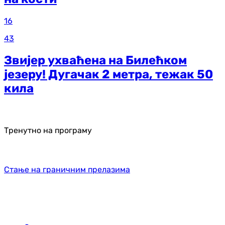
16
43
Звијер ухваћена на Билећком
језеру! Дугачак 2 метра, тежак 50
кила
Тренутно на програму
Стање на граничним прелазима