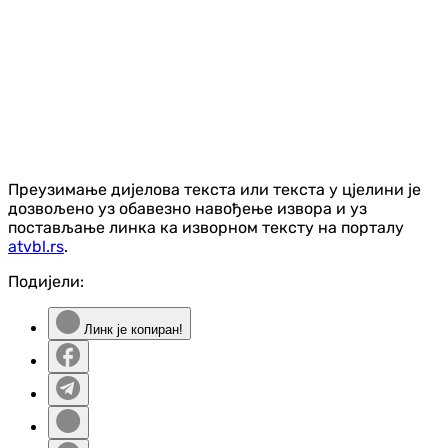
Преузимање дијелова текста или текста у цјелини је
дозвољено уз обавезно навођење извора и уз
постављање линка ка изворном тексту на порталу
atvbl.rs
.
Подијели:
Линк је копиран!