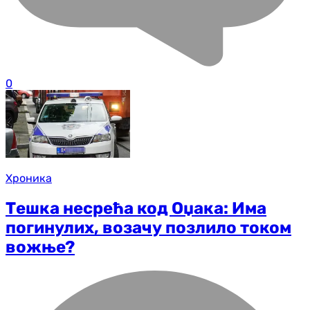
0
Хроника
Тешка несрећа код Оџака: Има
погинулих, возачу позлило током
вожње?