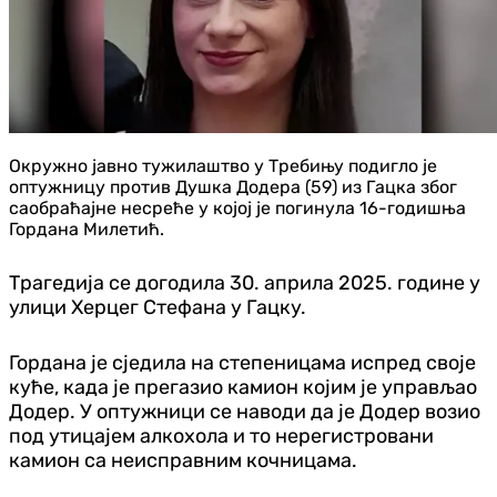
Окружно јавно тужилаштво у Требињу подигло је
оптужницу против Душка Додера (59) из Гацка због
саобраћајне несреће у којој је погинула 16-годишња
Гордана Милетић.
Трагедија се догодила 30. априла 2025. године у
улици Херцег Стефана у Гацку.
Гордана је сједила на степеницама испред своје
куће, када је прегазио камион којим је управљао
Додер. У оптужници се наводи да је Додер возио
под утицајем алкохола и то нерегистровани
камион са неисправним кочницама.