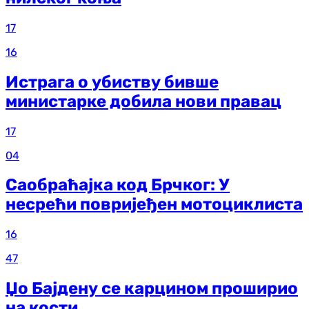
17
16
Истрага о убиству бивше
министарке добила нови правац
17
04
Саобраћајка код Брчког: У
несрећи повријеђен мотоциклиста
16
47
Џо Бајдену се карцином проширио
на кости