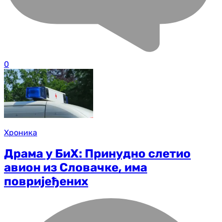
0
Хроника
Драма у БиХ: Принудно слетио
авион из Словачке, има
повријеђених