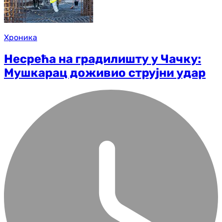
Хроника
Несрећа на градилишту у Чачку:
Мушкарац доживио струјни удар