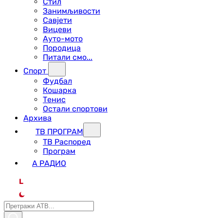
Стил
Занимљивости
Савјети
Вицеви
Ауто-мото
Породица
Питали смо...
Спорт
Фудбал
Кошарка
Тенис
Остали спортови
Архива
ТВ ПРОГРАМ
ТВ Распоред
Програм
А РАДИО
L