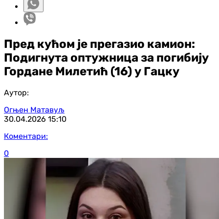
Пред кућом је прегазио камион:
Подигнута оптужница за погибију
Гордане Милетић (16) у Гацку
Аутор:
Огњен Матавуљ
30.04.2026
15:10
Коментари:
0