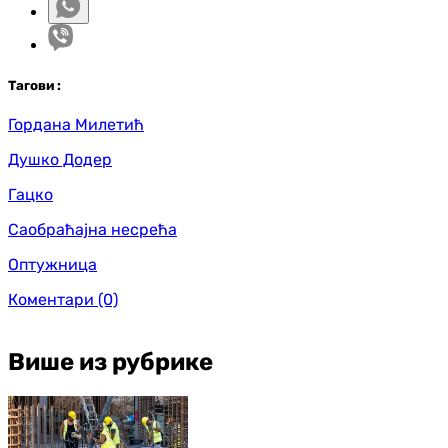
Таг
ови
:
Гордана Милетић
Душко Додер
Гацко
Саобраћајна несрећа
Оптужница
Коментари
(0)
Више из рубрике