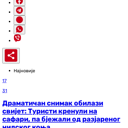
Најновије
17
31
Драматичан снимак обилази
свијет: Туристи кренули на
сафари, па бјежали од разјареног
нилског коња