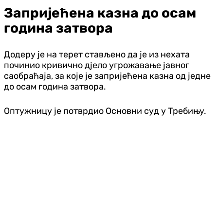
Запријећена казна до осам
година затвора
Додеру је на терет стављено да је из нехата
починио кривично дјело угрожавање јавног
саобраћаја, за које је запријећена казна од једне
до осам година затвора.
Оптужницу је потврдио Основни суд у Требињу.