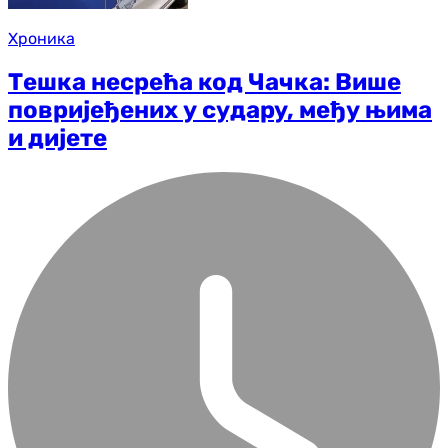
Хроника
Тешка несрећа код Чачка: Више
повријеђених у судару, међу њима
и дијете