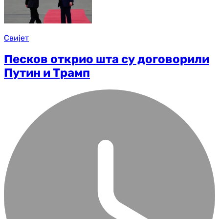
Свијет
Песков открио шта су договорили
Путин и Трамп