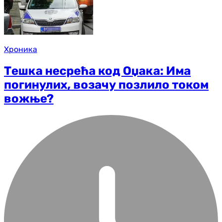
Хроника
Тешка несрећа код Оџака: Има
погинулих, возачу позлило током
вожње?