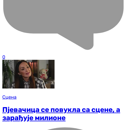
0
Сцена
Пјевачица се повукла са сцене, а
зарађује милионе