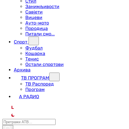
Стил
Занимљивости
Савјети
Вицеви
Ауто-мото
Породица
Питали смо...
Спорт
Фудбал
Кошарка
Тенис
Остали спортови
Архива
ТВ ПРОГРАМ
ТВ Распоред
Програм
А РАДИО
L