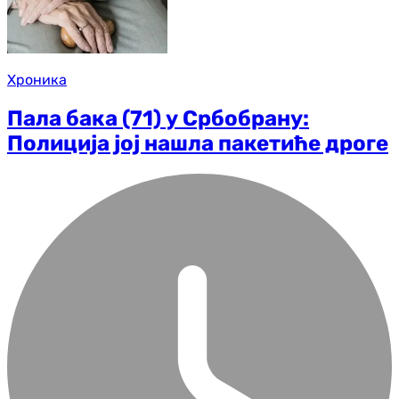
Хроника
Пала бака (71) у Србобрану:
Полиција јој нашла пакетиће дроге