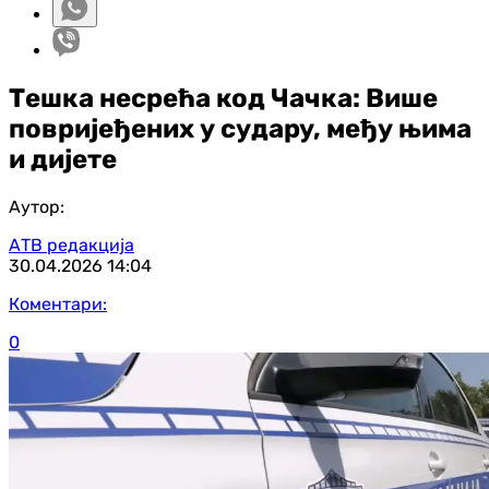
Тешка несрећа код Чачка: Више
повријеђених у судару, међу њима
и дијете
Аутор:
АТВ редакција
30.04.2026
14:04
Коментари:
0