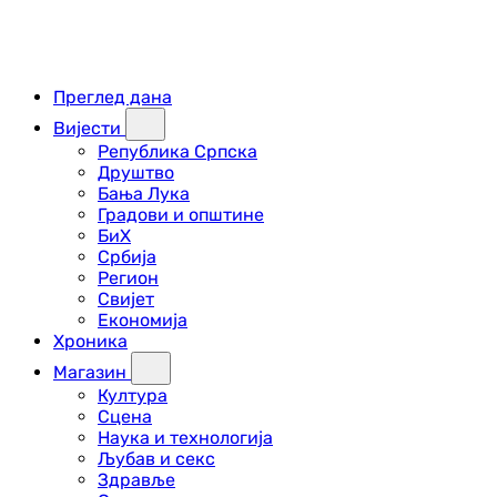
Преглед дана
Вијести
Република Српска
Друштво
Бања Лука
Градови и општине
БиХ
Србија
Регион
Свијет
Економија
Хроника
Магазин
Култура
Сцена
Наука и технологија
Љубав и секс
Здравље