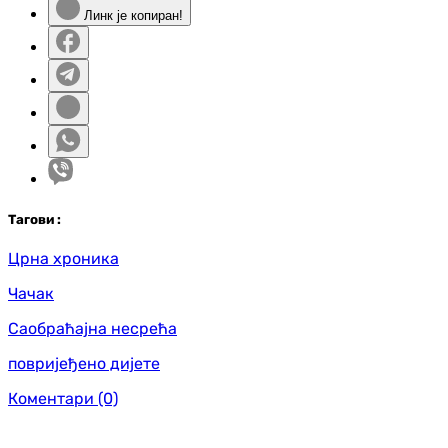
Линк је копиран!
Таг
ови
:
Црна хроника
Чачак
Саобраћајна несрећа
повријеђено дијете
Коментари
(0)