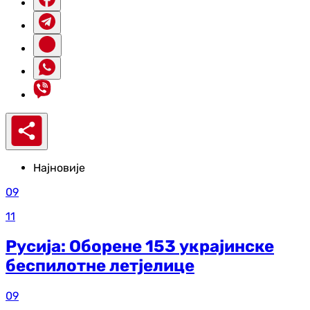
Најновије
09
11
Русија: Оборене 153 украјинске
беспилотне летјелице
09