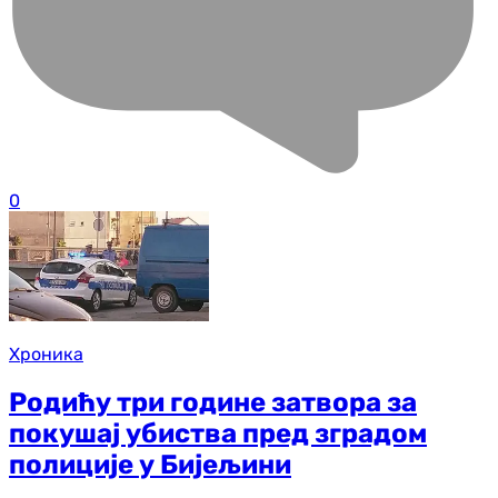
0
Хроника
Родићу три године затвора за
покушај убиства пред зградом
полиције у Бијељини