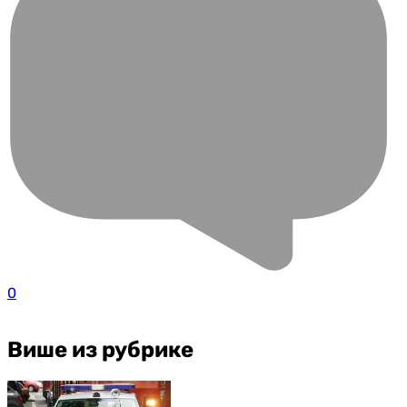
0
Више из рубрике