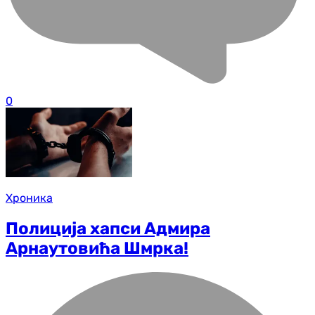
0
Хроника
Полиција хапси Адмира
Арнаутовића Шмрка!