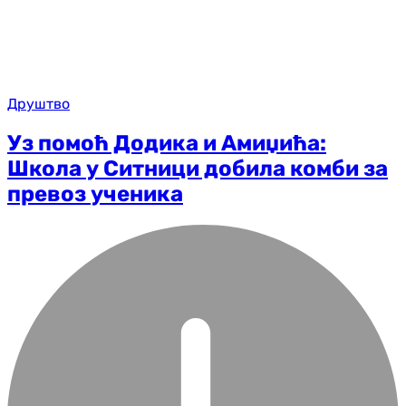
Друштво
Уз помоћ Додика и Амиџића:
Школа у Ситници добила комби за
превоз ученика