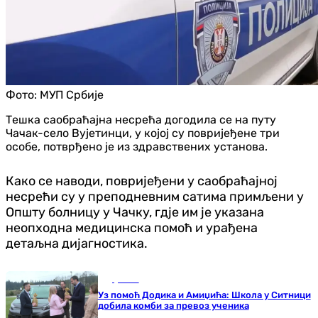
Фото:
МУП Србије
Тешка саобраћајна несрећа догодила се на путу
Чачак-село Вујетинци, у којој су повријеђене три
особе, потврђено је из здравствених установа.
Како се наводи, повријеђени у саобраћајној
несрећи су у преподневним сатима примљени у
Општу болницу у Чачку, гдје им је указана
неопходна медицинска помоћ и урађена
детаљна дијагностика.
Друштво
Уз помоћ Додика и Амиџића: Школа у Ситници
добила комби за превоз ученика