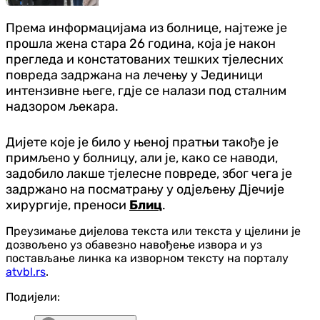
Према информацијама из болнице, најтеже је
прошла жена стара 26 година, која је након
прегледа и констатованих тешких тјелесних
повреда задржана на лечењу у Јединици
интензивне његе, гдје се налази под сталним
надзором љекара.
Дијете које је било у њеној пратњи такође је
примљено у болницу, али је, како се наводи,
задобило лакше тјелесне повреде, због чега је
задржано на посматрању у одјељењу Дјечије
хирургије, преноси
Блиц
.
Преузимање дијелова текста или текста у цјелини је
дозвољено уз обавезно навођење извора и уз
постављање линка ка изворном тексту на порталу
atvbl.rs
.
Подијели: