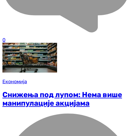
0
Економија
Снижења под лупом: Нема више
манипулације акцијама