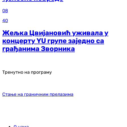
08
40
Жељка Цвијановић уживала у
концерту YU групе заједно са
грађанима Зворника
Тренутно на програму
Стање на граничним прелазима
О нама