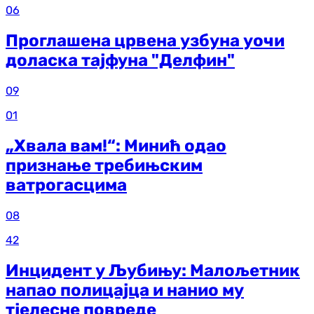
06
Проглашена црвена узбуна уочи
доласка тајфуна "Делфин"
09
01
„Хвала вам!“: Минић одао
признање требињским
ватрогасцима
08
42
Инцидент у Љубињу: Малољетник
напао полицајца и нанио му
тјелесне повреде