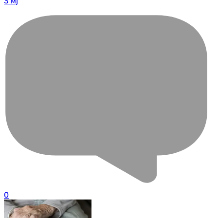
3 мј
0