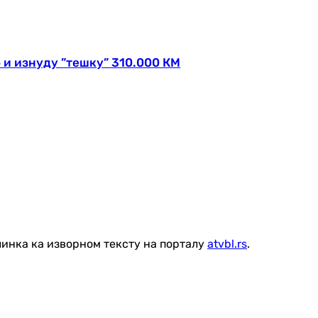
 и изнуду ”тешку” 310.000 КМ
линка ка изворном тексту на порталу
atvbl.rs
.