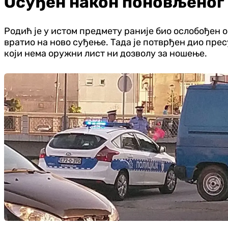
Осуђен након поновљеног
Родић је у истом предмету раније био ослобођен 
вратио на ново суђење. Тада је потврђен дио пресу
који нема оружни лист ни дозволу за ношење.