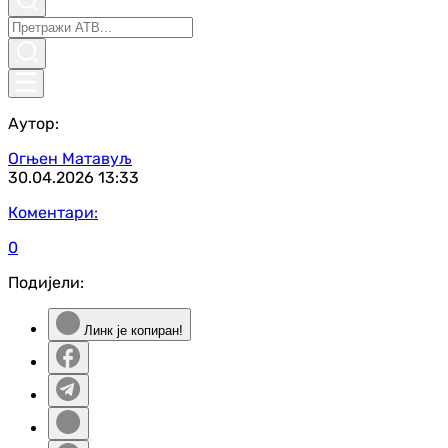
Аутор:
Огњен Матавуљ
30.04.2026
13:33
Коментари:
0
Подијели:
Линк је копиран!