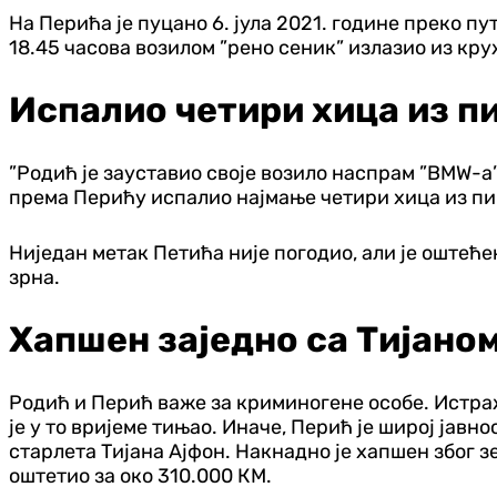
На Перића је пуцано 6. јула 2021. године преко п
18.45 часова возилом ”рено сеник” излазио из круж
Испалио четири хица из 
”Родић је зауставио своје возило наспрам ”BMW-a”.
према Перићу испалио најмање четири хица из пишт
Ниједан метак Петића није погодио, али је оштећ
зрна.
Хапшен заједно са Тијано
Родић и Перић важе за криминогене особе. Истраж
је у то вријеме тињао. Иначе, Перић је широј јавн
старлета Тијана Ајфон. Накнадно је хапшен због 
оштетио за око 310.000 КМ.