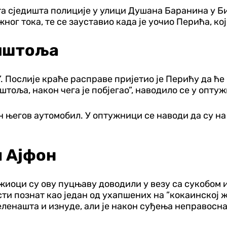
ута сједишта полиције у улици Душана Баранина у Б
ног тока, те се зауставио када је уочио Перића, ко
пиштоља
 Послије краће расправе пријетио је Перићу да ће г
оља, након чега је побјегао”, наводило се у опту
ен његов аутомобил. У оптужници се наводи да су н
м Ајфон
иоци су ову пуцњаву доводили у везу са сукобом и
ости познат као један од ухапшених на ”кокаинској 
зеленашта и изнуде, али је након суђења неправосн