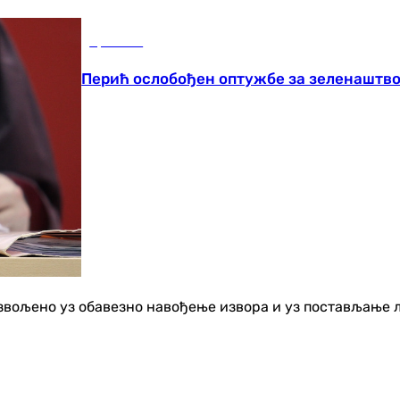
Хроника
Перић ослобођен оптужбе за зеленаштво
озвољено уз обавезно навођење извора и уз постављање 