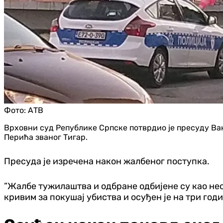
Фото:
АТВ
Врховни суд Републике Српске потврдио је пресуду Вањ
Перића званог Тигар.
Пресуда је изречена након жалбеног поступка.
”Жалбе тужилаштва и одбране одбијене су као не
кривим за покушај убиства и осуђен је на три годи