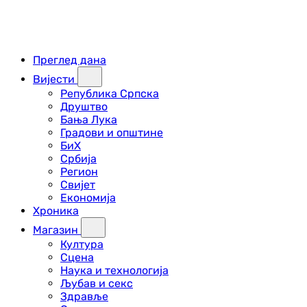
Преглед дана
Вијести
Република Српска
Друштво
Бања Лука
Градови и општине
БиХ
Србија
Регион
Свијет
Економија
Хроника
Магазин
Култура
Сцена
Наука и технологија
Љубав и секс
Здравље