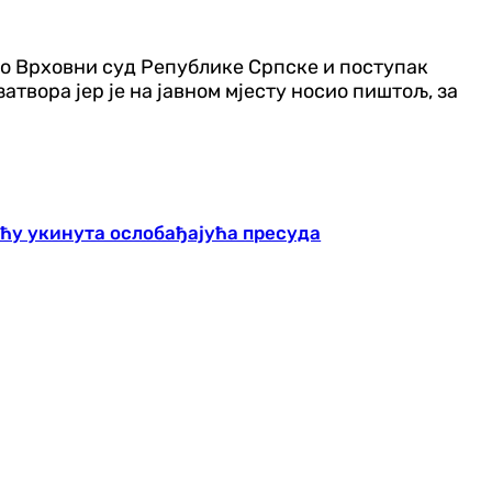
нуо Врховни суд Републике Српске и поступак
атвора јер је на јавном мјесту носио пиштољ, за
ићу укинута ослобађајућа пресуда