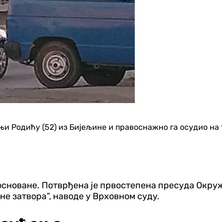
и Родићу (52) из Бијељине и правоснажно га осудио на 
основане. Потврђена је првостепена пресуда Окруж
не затвора”, наводе у Врховном суду.