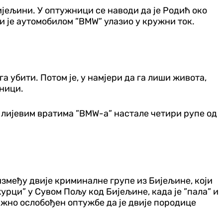
ијељини. У оптужници се наводи да је Родић око
ји је аутомобилом ”BMW” улазио у кружни ток.
а убити. Потом је, у намјери да га лиши живота,
жници.
а лијевим вратима ”BMW-a” настале четири рупе од
змеђу двијe криминалне групе из Бијељине, који
журци” у Сувом Пољу код Бијељине, када је ”пала” и
ажно ослобођен оптужбе да је двије породице