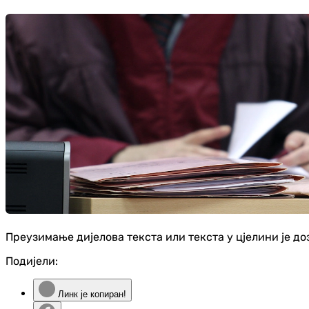
Преузимање дијелова текста или текста у цјелини је д
Подијели:
Линк је копиран!