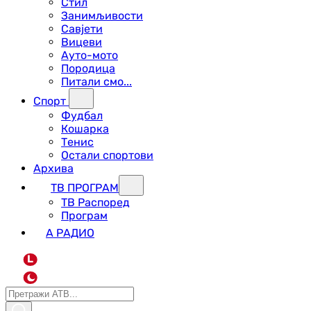
Стил
Занимљивости
Савјети
Вицеви
Ауто-мото
Породица
Питали смо...
Спорт
Фудбал
Кошарка
Тенис
Остали спортови
Архива
ТВ ПРОГРАМ
ТВ Распоред
Програм
А РАДИО
L