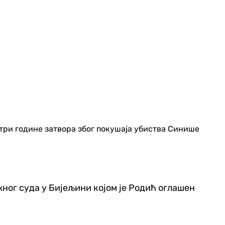
три године затвора због покушаја убиства Синише
ног суда у Бијељини којом је Родић оглашен