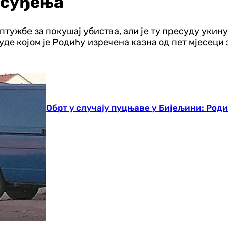
 суђења
оптужбе за покушај убиства, али је ту пресуду уки
де којом је Родићу изречена казна од пет мјесеци з
Хроника
Обрт у случају пуцњаве у Бијељини: Род