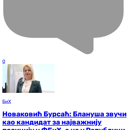
0
БиХ
Новаковић Бурсаћ: Блануша звучи
као кандидат за најважнију