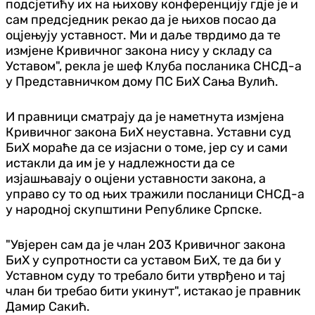
подсјетићу их на њихову конференцију гдје је и
сам предсједник рекао да је њихов посао да
оцјењују уставност. Ми и даље тврдимо да те
измјене Кривичног закона нису у складу са
Уставом", рекла је шеф Клуба посланика СНСД-а
у Представничком дому ПС БиХ Сања Вулић.
И правници сматрају да је наметнута измјена
Кривичног закона БиХ неуставна. Уставни суд
БиХ мораће да се изјасни о томе, јер су и сами
истакли да им је у надлежности да се
изјашњавају о оцјени уставности закона, а
управо су то од њих тражили посланици СНСД-а
у народној скупштини Републике Српске.
"Увјерен сам да је члан 203 Кривичног закона
БиХ у супротности са уставом БиХ, те да би у
Уставном суду то требало бити утврђено и тај
члан би требао бити укинут", истакао је правник
Дамир Сакић.