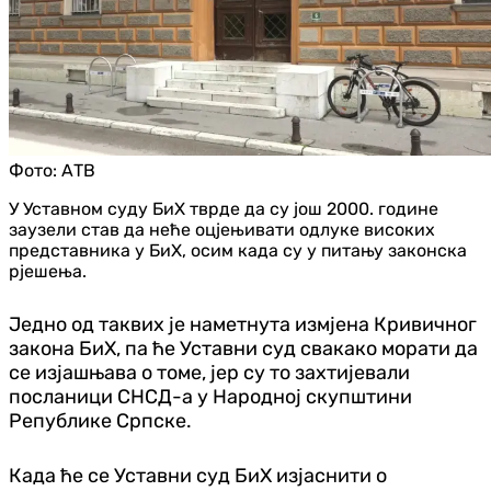
Фото:
АТВ
У Уставном суду БиХ тврде да су још 2000. године
заузели став да неће оцјењивати одлуке високих
представника у БиХ, осим када су у питању законска
рјешења.
Једно од таквих је наметнута измјена Кривичног
закона БиХ, па ће Уставни суд свакако морати да
се изјашњава о томе, јер су то захтијевали
посланици СНСД-а у Народној скупштини
Републике Српске.
Када ће се Уставни суд БиХ изјаснити о