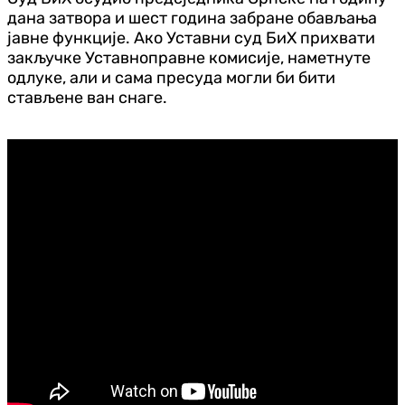
дана затвора и шест година забране обављања
јавне функције. Ако Уставни суд БиХ прихвати
закључке Уставноправне комисије, наметнуте
одлуке, али и сама пресуда могли би бити
стављене ван снаге.