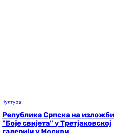
Култура
Република Српска на изложби
"Боје свијета" у Третјаковској
галерији у Москви