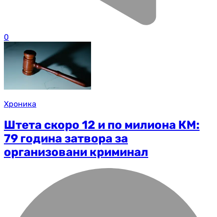
0
Хроника
Штета скоро 12 и по милиона КМ:
79 година затвора за
организовани криминал