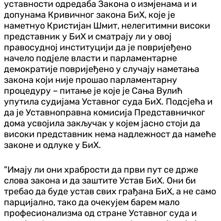
уставности одредаба Закона о измјенама и и
допунама Кривичног закона БиХ, које је
наметнуо Кристијан Шмит, нелегитимни високи
представник у БиХ и сматрају ли у овој
правосудној институцији да је повријеђено
начело подјеле власти и парламентарне
демократије повријеђено у случају наметања
закона који није прошао парламентарну
процедуру – питање је које је Сања Вулић
упутила судијама Уставног суда БиХ. Подсјећа и
да је Уставноправна комисија Представничког
дома усвојила закључак у којем јасно стоји да
високи представник нема надлежност да намеће
законе и одлуке у БиХ.
"Имају ли они храбрости да први пут се држе
слова закона и да заштите Устав БиХ. Они би
требао да буде устав свих грађана БиХ, а не само
парцијално, тако да очекујем барем мало
професионализма од стране Уставног суда и