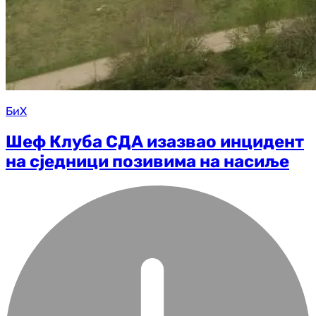
БиХ
Шеф Клуба СДА изазвао инцидент
на сједници позивима на насиље