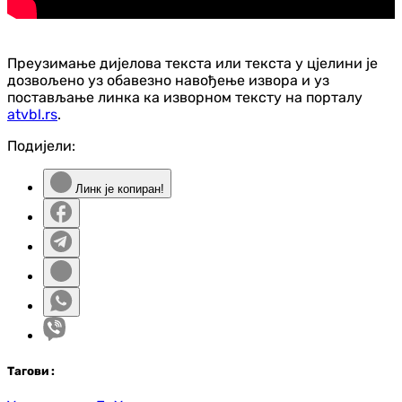
Преузимање дијелова текста или текста у цјелини је
дозвољено уз обавезно навођење извора и уз
постављање линка ка изворном тексту на порталу
atvbl.rs
.
Подијели:
Линк је копиран!
Таг
ови
: