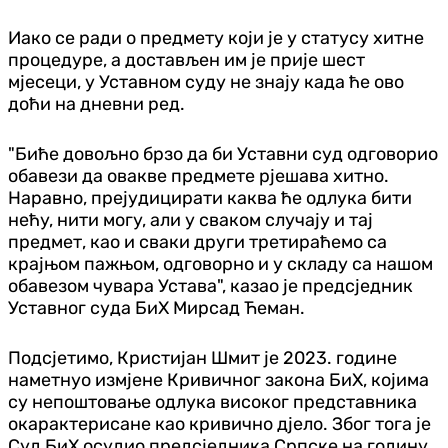
Иако се ради о предмету који је у статусу хитне
процедуре, а достављен им је прије шест
мјесеци, у Уставном суду не знају када ће ово
доћи на дневни ред.
"Биће довољно брзо да би Уставни суд одговорио
обавези да овакве предмете рјешава хитно.
Наравно, прејудицирати каква ће одлука бити
нећу, нити могу, али у сваком случају и тај
предмет, као и сваки други третираћемо са
крајњом пажњом, одговорно и у складу са нашом
обавезом чувара Устава", казао је предсједник
Уставног суда БиХ Мирсад Ћеман.
Подсјетимо, Кристијан Шмит је 2023. године
наметнуо измјене Кривичног закона БиХ, којима
су непоштовање одлука високог представника
окарактерисане као кривично дјело. Због тога је
Суд БиХ осудио предсједника Српске на годину