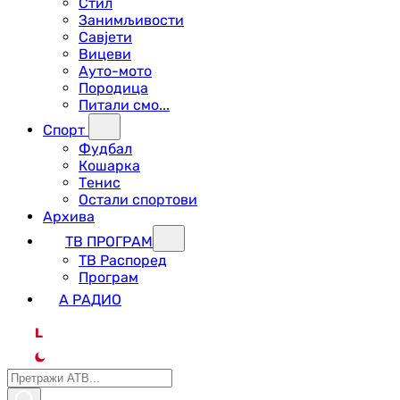
Стил
Занимљивости
Савјети
Вицеви
Ауто-мото
Породица
Питали смо...
Спорт
Фудбал
Кошарка
Тенис
Остали спортови
Архива
ТВ ПРОГРАМ
ТВ Распоред
Програм
А РАДИО
L