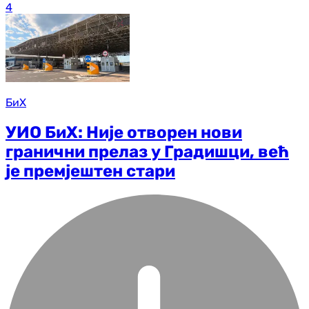
4
БиХ
УИО БиХ: Није отворен нови
гранични прелаз у Градишци, већ
је премјештен стари