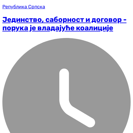
Република Српска
Јединство, саборност и договор -
порука је владајуће коалиције