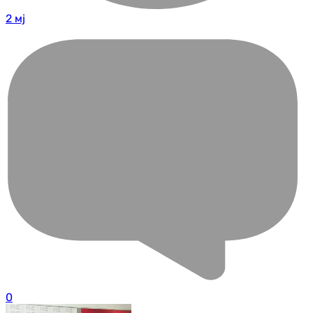
2 мј
0