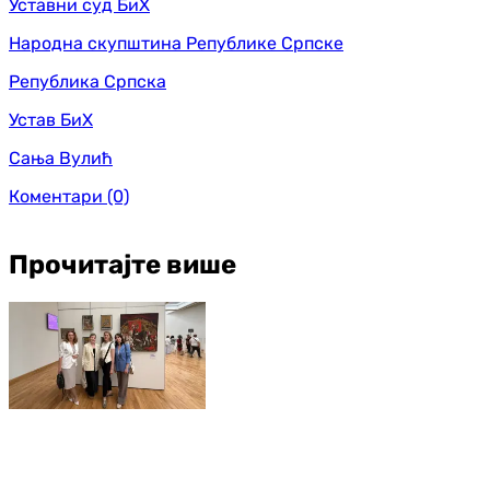
Уставни суд БиХ
Народна скупштина Републике Српске
Република Српска
Устав БиХ
Сања Вулић
Коментари
(0)
Прочитајте више