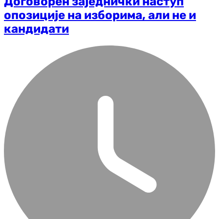
Договорен заједнички наступ
опозиције на изборима, али не и
кандидати