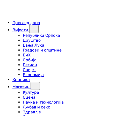
Преглед дана
Вијести
Република Српска
Друштво
Бања Лука
Градови и општине
БиХ
Србија
Регион
Свијет
Економија
Хроника
Магазин
Култура
Сцена
Наука и технологија
Љубав и секс
Здравље