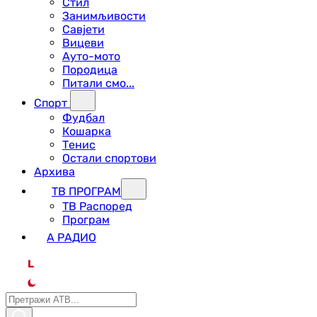
Стил
Занимљивости
Савјети
Вицеви
Ауто-мото
Породица
Питали смо...
Спорт
Фудбал
Кошарка
Тенис
Остали спортови
Архива
ТВ ПРОГРАМ
ТВ Распоред
Програм
А РАДИО
L