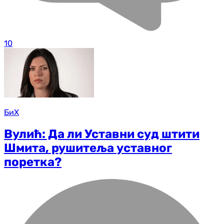
10
БиХ
Вулић: Да ли Уставни суд штити
Шмита, рушитеља уставног
поретка?