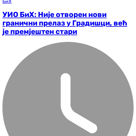
БиХ
УИО БиХ: Није отворен нови
гранични прелаз у Градишци, већ
је премјештен стари