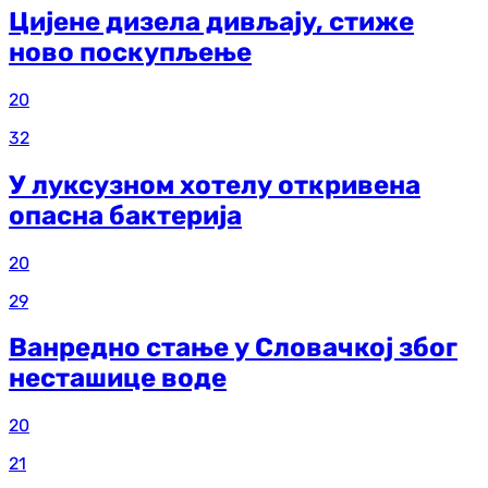
Цијене дизела дивљају, стиже
ново поскупљење
20
32
У луксузном хотелу откривена
опасна бактерија
20
29
Ванредно стање у Словачкој због
несташице воде
20
21