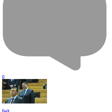
0
БиХ