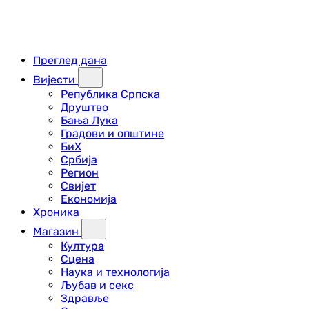
Преглед дана
Вијести
Република Српска
Друштво
Бања Лука
Градови и општине
БиХ
Србија
Регион
Свијет
Економија
Хроника
Магазин
Култура
Сцена
Наука и технологија
Љубав и секс
Здравље