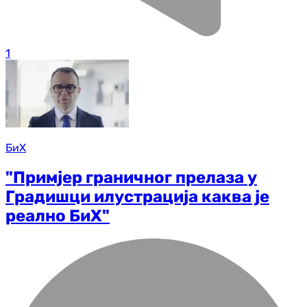
1
БиХ
"Примјер граничног прелаза у
Градишци илустрација каква је
реално БиХ"