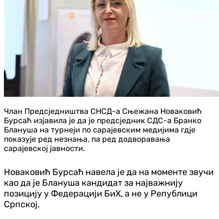
Члан Предсједништва СНСД-а Сњежана Новаковић
Бурсаћ изјавила је да је предсједник СДС-а Бранко
Блануша на турнеји по сарајевским медијима гд‌је
показује ред незнања, па ред додворавања
сарајевској јавности.
Новаковић Бурсаћ навела је да на моменте звучи
као да је Блануша кандидат за најважнију
позицију у Федерацији БиХ, а не у Републици
Српској.