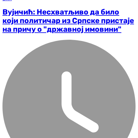
Вујичић: Несхватљиво да било
који политичар из Српске пристаје
на причу о "државној имовини"