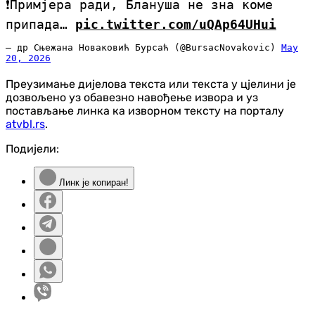
❗Примјера ради, Блануша не зна коме
припада…
pic.twitter.com/uQAp64UHui
— др Сњежана Новаковић Бурсаћ (@BursacNovakovic)
May
20, 2026
Преузимање дијелова текста или текста у цјелини је
дозвољено уз обавезно навођење извора и уз
постављање линка ка изворном тексту на порталу
atvbl.rs
.
Подијели:
Линк је копиран!