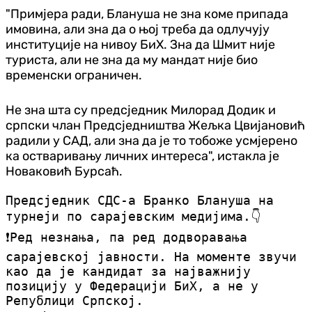
"Примјера ради, Блануша не зна коме припада
имовина, али зна да о њој треба да одлучују
институције на нивоу БиХ. Зна да Шмит није
туриста, али не зна да му мандат није био
временски ограничен.
Не зна шта су предсједник Милорад Додик и
српски члан Предсједништва Жељка Цвијановић
радили у САД, али зна да је то тобоже усмјерено
ка остваривању личних интереса", истакла је
Новаковић Бурсаћ.
Предсједник СДС-а Бранко Блануша на
турнеји по сарајевским медијима.👇
❗Ред незнања, па ред додворавања
сарајевској јавности. На моменте звучи
као да је кандидат за најважнију
позицију у Федерацији БиХ, а не у
Републици Српској.