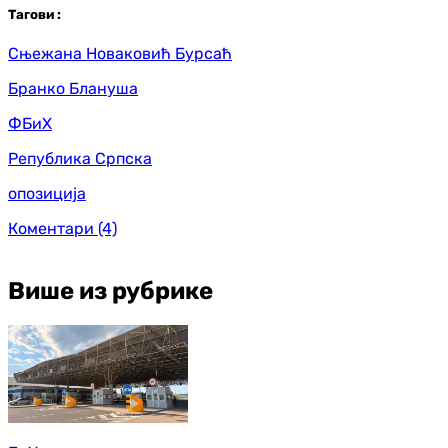
Таг
ови
:
Сњежана Новаковић Бурсаћ
Бранко Блануша
ФБиХ
Република Српска
опозиција
Коментари
(4)
Више из рубрике