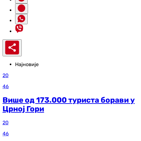
Најновије
20
46
Више од 173.000 туриста борави у
Црној Гори
20
46