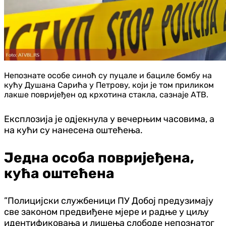
Непознате особе синоћ су пуцале и бациле бомбу на
кућу Душана Сарића у Петрову, који је том приликом
лакше повријеђен од крхотина стакла, сазнаје АТВ.
Експлозија је одјекнула у вечерњим часовима, а
на кући су нанесена оштећења.
Једна особа повријеђена,
кућа оштећена
”Полицијски службеници ПУ Добој предузимају
све законом предвиђене мјере и радње у циљу
идентификовања и лишења слободе непознатог