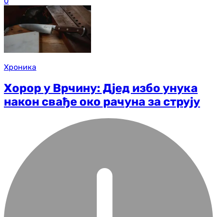
0
Хроника
Хорор у Врчину: Дјед избо унука
након свађе око рачуна за струју