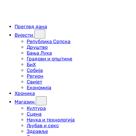
Преглед дана
Вијести
Република Српска
Друштво
Бања Лука
Градови и општине
БиХ
Србија
Регион
Свијет
Економија
Хроника
Магазин
Култура
Сцена
Наука и технологија
Љубав и секс
Здравље