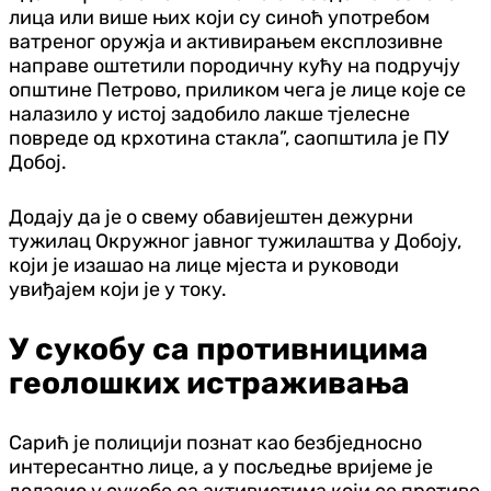
лица или више њих који су синоћ употребом
ватреног оружја и активирањем експлозивне
направе оштетили породичну кућу на подручју
општине Петрово, приликом чега је лице које се
налазило у истој задобило лакше тјелесне
повреде од крхотина стакла”, саопштила је ПУ
Добој.
Додају да је о свему обавијештен дежурни
тужилац Окружног јавног тужилаштва у Добоју,
који је изашао на лице мјеста и руководи
увиђајем који је у току.
У сукобу са противницима
геолошких истраживања
Сарић је полицији познат као безбједносно
интересантно лице, а у посљедње вријеме је
долазио у сукобe са активистима који се противе