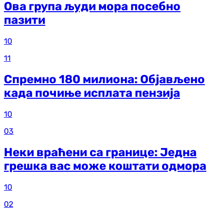
Ова група људи мора посебно
пазити
10
11
Спремно 180 милиона: Објављено
када почиње исплата пензија
10
03
Неки враћени са границе: Једна
грешка вас може коштати одмора
10
02