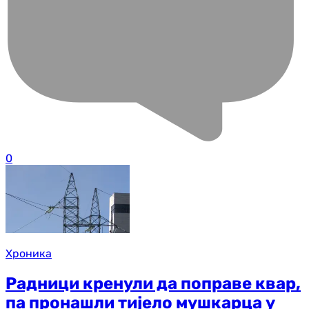
0
Хроника
Радници кренули да поправе квар,
па пронашли тијело мушкарца у