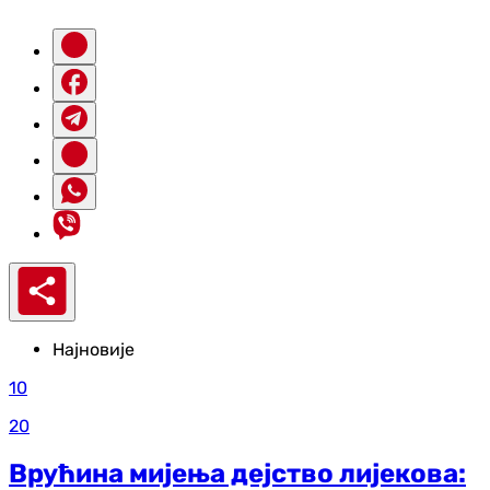
Најновије
10
20
Врућина мијења дејство лијекова: