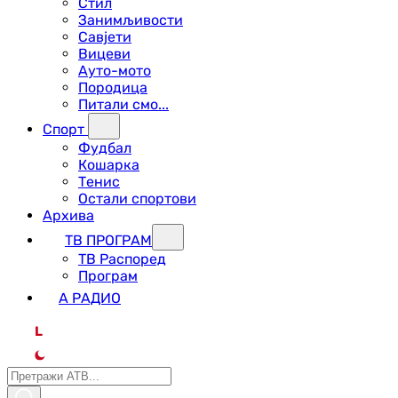
Стил
Занимљивости
Савјети
Вицеви
Ауто-мото
Породица
Питали смо...
Спорт
Фудбал
Кошарка
Тенис
Остали спортови
Архива
ТВ ПРОГРАМ
ТВ Распоред
Програм
А РАДИО
L