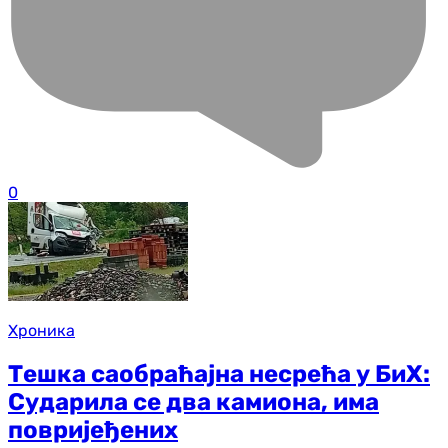
0
Хроника
Тешка саобраћајна несрећа у БиХ:
Сударила се два камиона, има
повријеђених