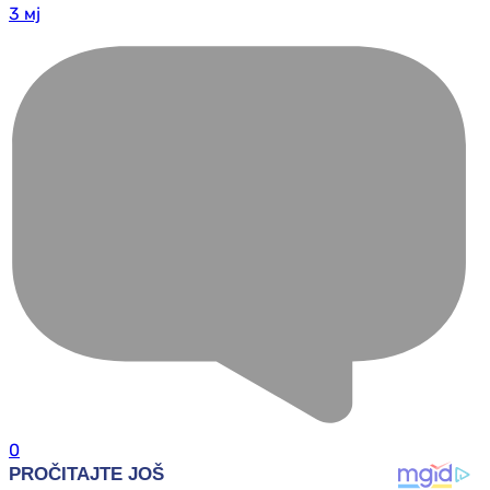
3 мј
0