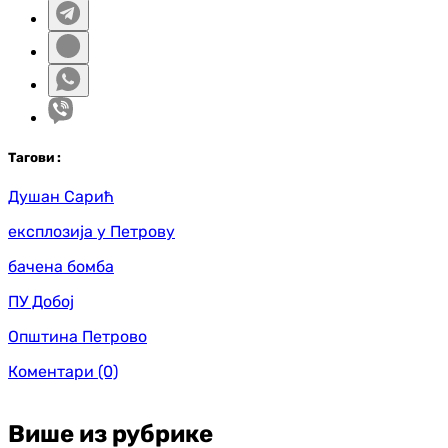
Таг
ови
:
Душан Сарић
експлозија у Петрову
бачена бомба
ПУ Добој
Општина Петрово
Коментари
(0)
Више из рубрике