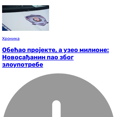
Хроника
Обећао пројекте, а узео милионе:
Новосађанин пао због
злоупотребе