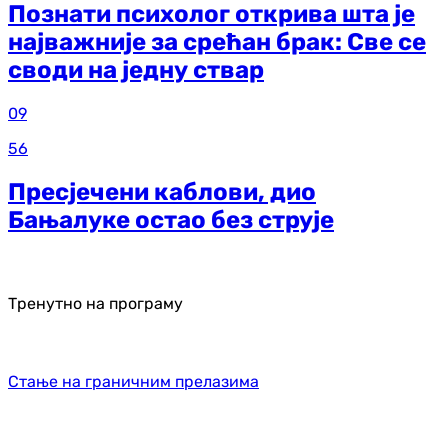
Познати психолог открива шта је
најважније за срећан брак: Све се
своди на једну ствар
09
56
Пресјечени каблови, дио
Бањалуке остао без струје
Тренутно на програму
Стање на граничним прелазима