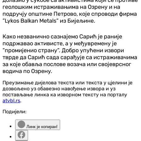
геолошким истраживањима на Озрену и на
подручју општине Петрово, које спроводи фирма
”Lykos Balkan Metals” из Бијељине.
Како незванично сазнајемо Сарић је раније
подржавао активисте, а у међувремену је
”промијенио страну”. Добро упућени извори
тврде да Сарић сада сарађује са истраживачима
за које обавља послове возача или својеврсног
водича по Озрену.
Преузимање дијелова текста или текста у цјелини је
дозвољено уз обавезно навођење извора и уз
постављање линка ка изворном тексту на порталу
atvbl.rs
.
Подијели:
Линк је копиран!