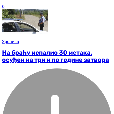
0
Хроника
На браћу испалио 30 метака,
осуђен на три и по године затвора