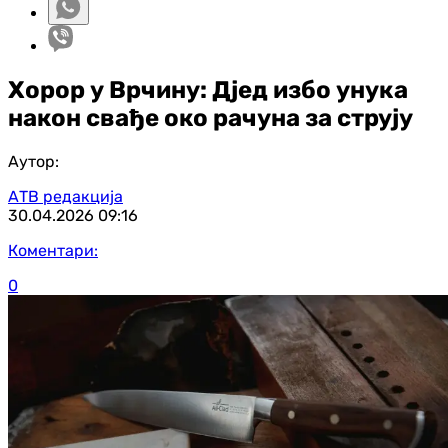
Хорор у Врчину: Дјед избо унука
након свађе око рачуна за струју
Аутор:
АТВ редакција
30.04.2026
09:16
Коментари:
0