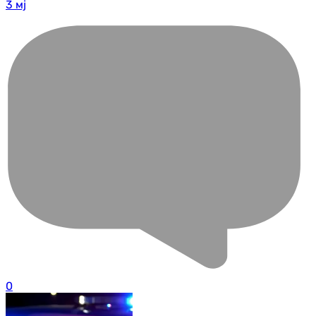
3 мј
0