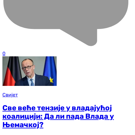
0
Свијет
Све веће тензије у владајућој
коалицији: Да ли пада Влада у
Њемачкој?