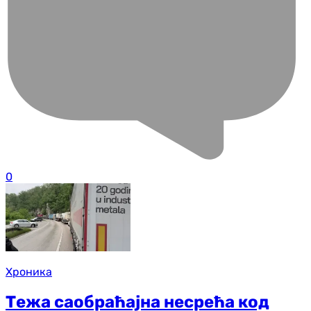
0
Хроника
Тежа саобраћајна несрећа код