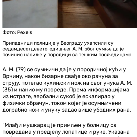
Фото:
Pexels
Припадници полиције у Београду ухапсили су
седамдесетдеветогодишњег А. М. због сумње да је
починио насиље у породици са тешким посљедицама.
А. М. (79) се сумњичи да је у породичној кући у
Врчину, након бизарне свађе око рачуна за
струју, потегао кухињски нож на свог унука А. М.
(35) и нанио му повреде. Према информацијама
из истраге, вербални сукоб је ескалирао у
физички обрачун, током којег је осумњичени
дограбио нож и унуку задао више убодних рана.
"Млађи мушкарац је примљен у болницу са
повредама у предјелу лопатице и руке. Указана