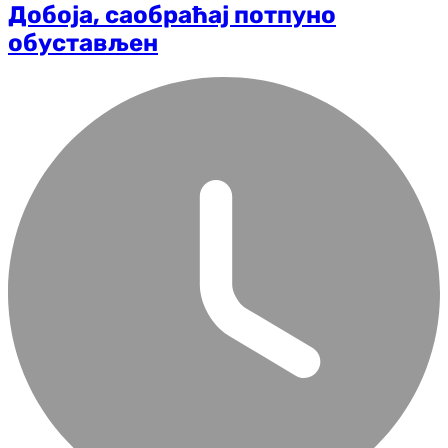
Добоја, саобраћај потпуно
обустављен