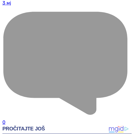
3 мј
0