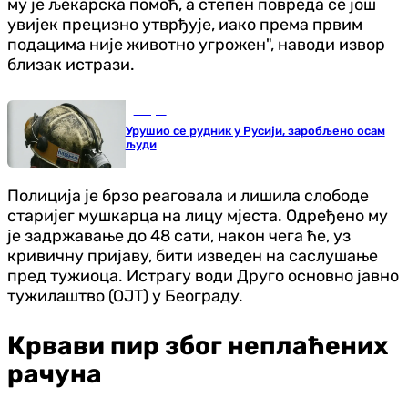
му је љекарска помоћ, а степен повреда се још
увијек прецизно утврђује, иако према првим
подацима није животно угрожен", наводи извор
близак истрази.
Свијет
Урушио се рудник у Русији, заробљено осам
људи
Полиција је брзо реаговала и лишила слободе
старијег мушкарца на лицу мјеста. Одређено му
је задржавање до 48 сати, након чега ће, уз
кривичну пријаву, бити изведен на саслушање
пред тужиоца. Истрагу води Друго основно јавно
тужилаштво (ОЈТ) у Београду.
Крвави пир због неплаћених
рачуна