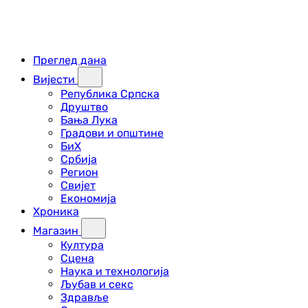
Преглед дана
Вијести
Република Српска
Друштво
Бања Лука
Градови и општине
БиХ
Србија
Регион
Свијет
Економија
Хроника
Магазин
Култура
Сцена
Наука и технологија
Љубав и секс
Здравље