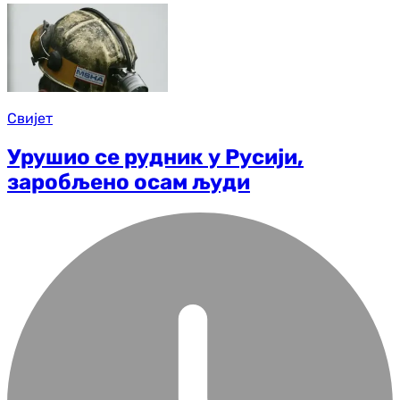
Свијет
Урушио се рудник у Русији,
заробљено осам људи