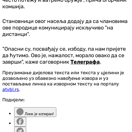
често потежу и ватрено оружје", прича огорчени
комшија.
Становници овог насеља додају да са члановима
ове породице комуницирају искључиво "на
дистанци".
"Опасни су, посвађају се, избоду, па нам пријете
да ћутимо. Ово је, нажалост, морало овако да се
заврши", каже саговорник
Телеграфа
.
Преузимање дијелова текста или текста у цјелини је
дозвољено уз обавезно навођење извора и уз
постављање линка ка изворном тексту на порталу
atvbl.rs
.
Подијели:
Линк је копиран!