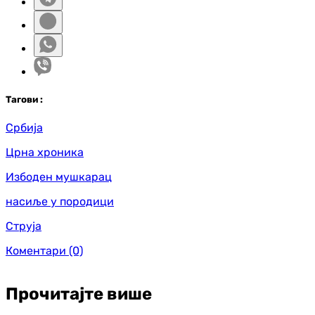
Таг
ови
:
Србија
Црна хроника
Избоден мушкарац
насиље у породици
Струја
Коментари
(0)
Прочитајте више