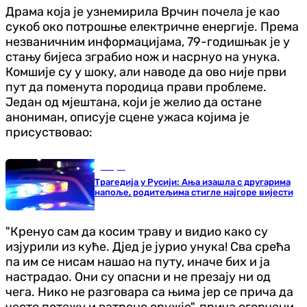
Драма која је узнемирила Врчин почела је као
сукоб око потрошње електричне енергије. Према
незваничним информацијама, 79-годишњак је у
стању бијеса зграбио нож и насрнуо на унука.
Комшије су у шоку, али наводе да ово није први
пут да поменута породица прави проблеме.
Један од мјештана, који је желио да остане
анониман, описује сцене ужаса којима је
присуствовао:
Свијет
Трагедија у Русији: Ања изашла с другарима
напоље, родитељима стигле најгоре вијести
"Кренуо сам да косим траву и видио како су
изјурили из куће. Дјед је јурио унука! Сва срећа
па им се нисам нашао на путу, иначе бих и ја
настрадао. Они су опасни и не презају ни од
чега. Нико не разговара са њима јер се прича да