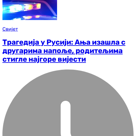
Свијет
Трагедија у Русији: Ања изашла с
другарима напоље, родитељима
стигле најгоре вијести