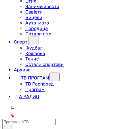
Стил
Занимљивости
Савјети
Вицеви
Ауто-мото
Породица
Питали смо...
Спорт
Фудбал
Кошарка
Тенис
Остали спортови
Архива
ТВ ПРОГРАМ
ТВ Распоред
Програм
А РАДИО
L