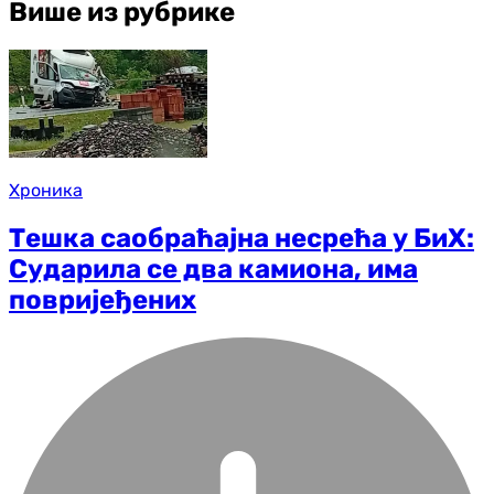
Више из рубрике
Хроника
Тешка саобраћајна несрећа у БиХ:
Сударила се два камиона, има
повријеђених