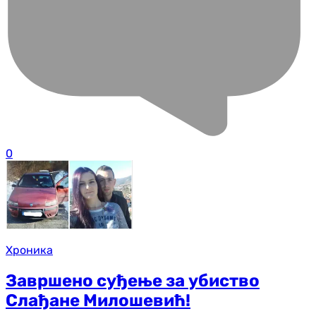
0
Хроника
Завршено суђење за убиство
Слађане Милошевић!