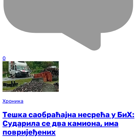
0
Хроника
Тешка саобраћајна несрећа у БиХ:
Сударила се два камиона, има
повријеђених