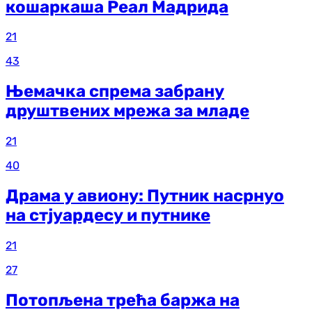
кошаркаша Реал Мадрида
21
43
Њемачка спрема забрану
друштвених мрежа за младе
21
40
Драма у авиону: Путник насрнуо
на стјуардесу и путнике
21
27
Потопљена трећа баржа на