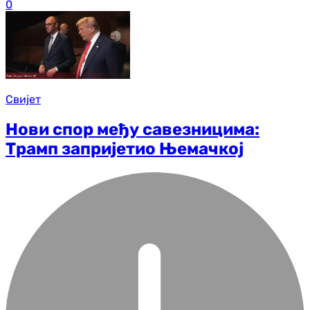
0
Свијет
Нови спор међу савезницима:
Трамп запријетио Њемачкој