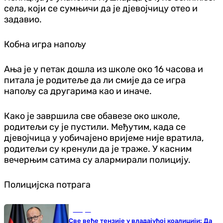
села, који се сумњичи да је д‌јевојчицу отео и
задавио.
Кобна игра напољу
Ања је у петак дошла из школе око 16 часова и
питала је родитеље да ли смије да се игра
напољу са другарима као и иначе.
Како је завршила све обавезе око школе,
родитељи су је пустили. Међутим, када се
д‌јевојчица у уобичајено вријеме није вратила,
родитељи су кренули да је траже. У касним
вечерњим сатима су алармирали полицију.
Полицијска потрага
Свијет
Све веће тензије у владајућој коалицији: Да