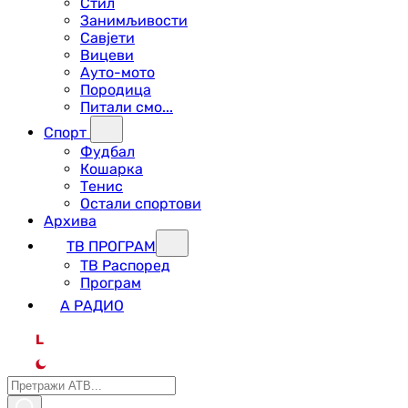
Стил
Занимљивости
Савјети
Вицеви
Ауто-мото
Породица
Питали смо...
Спорт
Фудбал
Кошарка
Тенис
Остали спортови
Архива
ТВ ПРОГРАМ
ТВ Распоред
Програм
А РАДИО
L