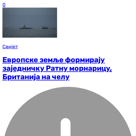
0
Свијет
Европске земље формирају
заједничку Ратну морнарицу,
Британија на челу