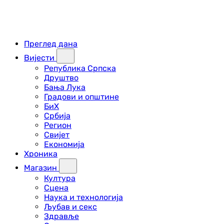
Преглед дана
Вијести
Република Српска
Друштво
Бања Лука
Градови и општине
БиХ
Србија
Регион
Свијет
Економија
Хроника
Магазин
Култура
Сцена
Наука и технологија
Љубав и секс
Здравље