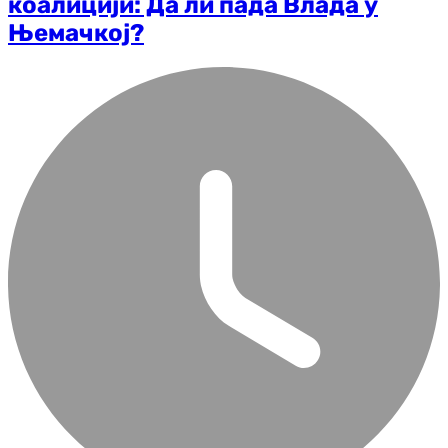
коалицији: Да ли пада Влада у
Њемачкој?