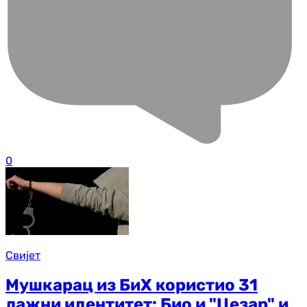
0
Свијет
Мушкарац из БиХ користио 31
лажни идентитет: Био и "Цезар" и