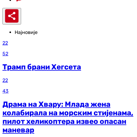
Најновије
22
52
Трамп брани Хегсета
22
43
Драма на Хвару: Млада жена
колабирала на морским стијенама,
пилот хеликоптера извео опасан
маневар