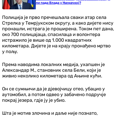
ли пада Влада у Њемачкој?
Полиција је прво пречешљала сваки атар села
Стрелка у Темрјукском округу, а како дијете нису
пронашли, истрага је проширена. Током пет дана,
око 700 полицајаца, спасилаца и волонтера
истражило је више од 1.000 квадратних
километара. Дијете је на крају пронађено мртво
у пољу.
Према наводима локалних медија, ухапшен је
Александар М., становник села Бели, који је
живио неколико километара од Ањине кући.
Он се сумњичи да је д‌јевојчицу отео, убацио у
аутомобил, а потом одвео у забачено подручје
покрај језера, гд‌је ју је убио.
Шта је мотив злочина и даље није познато,