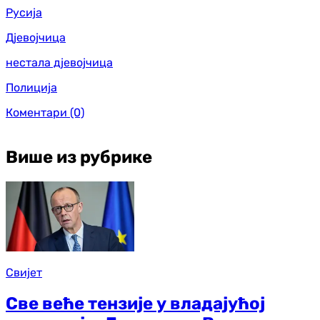
Русија
Дјевојчица
нестала дјевојчица
Полиција
Коментари
(0)
Више из рубрике
Свијет
Све веће тензије у владајућој