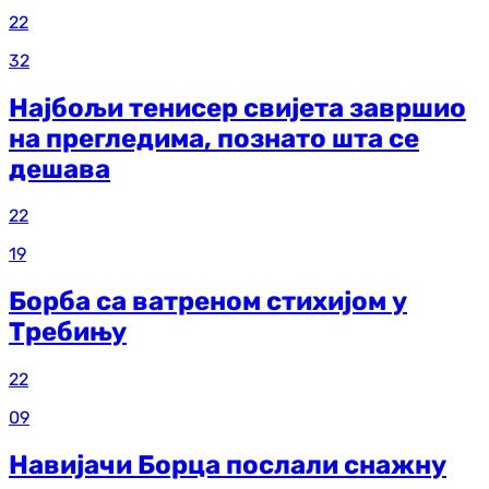
22
32
Најбољи тенисер свијета завршио
на прегледима, познато шта се
дешава
22
19
Борба са ватреном стихијом у
Требињу
22
09
Навијачи Борца послали снажну