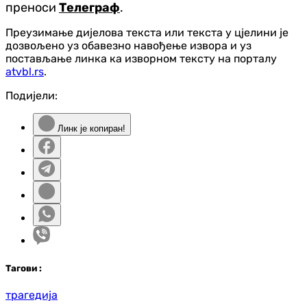
преноси
Телеграф
.
Преузимање дијелова текста или текста у цјелини је
дозвољено уз обавезно навођење извора и уз
постављање линка ка изворном тексту на порталу
atvbl.rs
.
Подијели:
Линк је копиран!
Таг
ови
:
трагедија