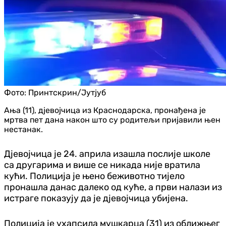
Фото:
Принтскрин/Јутјуб
Ања (11), д‌јевојчица из Краснодарска, пронађена је
мртва пет дана након што су родитељи пријавили њен
нестанак.
Д‌јевојчица је 24. априла изашла послије школе
са другарима и више се никада није вратила
кући. Полиција је њено беживотно тијело
пронашла данас далеко од куће, а први налази из
истраге показују да је д‌јевојчица убијена.
Полиција је ухапсила мушкарца (31) из оближњег