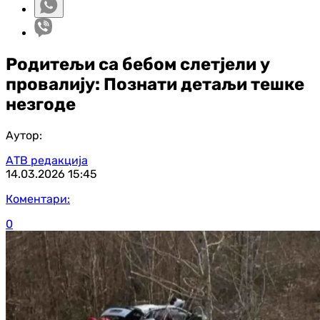
Родитељи са бебом слетјели у
провалију: Познати детаљи тешке
незгоде
Аутор:
АТВ редакција
14.03.2026
15:45
Коментари:
0