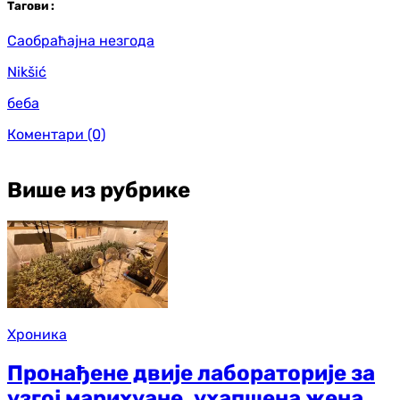
Таг
ови
:
Саобраћајна незгода
Nikšić
беба
Коментари
(0)
Више из рубрике
Хроника
Пронађене двије лабораторије за
узгој марихуане, ухапшена жена