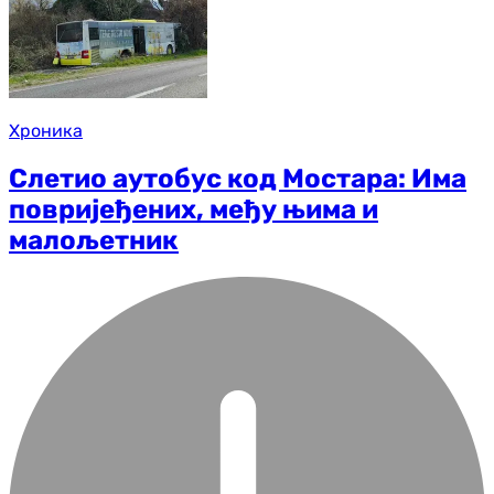
Хроника
Слетио аутобус код Мостара: Има
повријеђених, међу њима и
малољетник