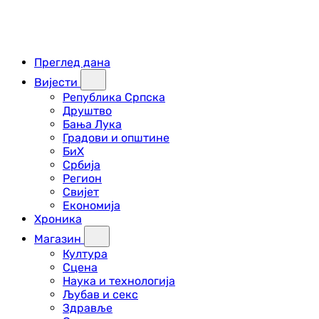
Преглед дана
Вијести
Република Српска
Друштво
Бања Лука
Градови и општине
БиХ
Србија
Регион
Свијет
Економија
Хроника
Магазин
Култура
Сцена
Наука и технологија
Љубав и секс
Здравље