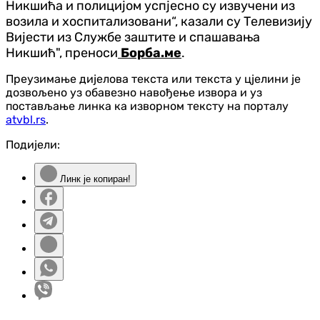
Никшића и полицијом успјесно су извучени из
возила и хоспитализовани“, казали су Телевизију
Вијести из Службе заштите и спашавања
Никшић", преноси
Борба.ме
.
Преузимање дијелова текста или текста у цјелини је
дозвољено уз обавезно навођење извора и уз
постављање линка ка изворном тексту на порталу
atvbl.rs
.
Подијели:
Линк је копиран!