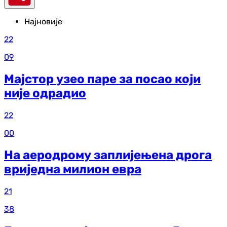
Најновије
22
09
Мајстор узео паре за посао који
није одрадио
22
00
На аеродрому заплијењена дрога
вриједна милион евра
21
38