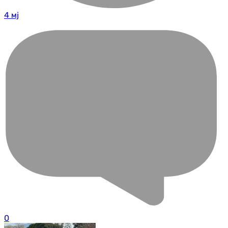
4 мј
0