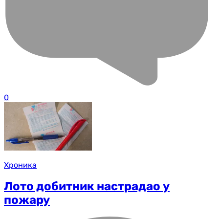
0
Хроника
Лото добитник настрадао у
пожару