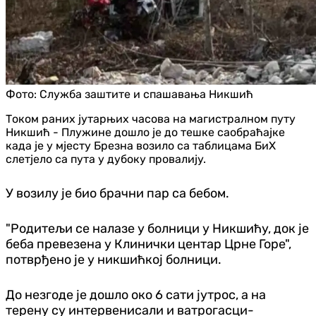
Фото:
Служба заштите и спашавања Никшић
Током раних јутарњих часова на магистралном путу
Никшић - Плужине дошло је до тешке саобраћајке
када је у мјесту Брезна возило са таблицама БиХ
слетјело са пута у дубоку провалију.
У возилу је био брачни пар са бебом.
"Родитељи се налазе у болници у Никшићу, док је
беба превезена у Клинички центар Црне Горе",
потврђено је у никшићкој болници.
До незгоде је дошло око 6 сати јутрос, а на
терену су интервенисали и ватрогасци-