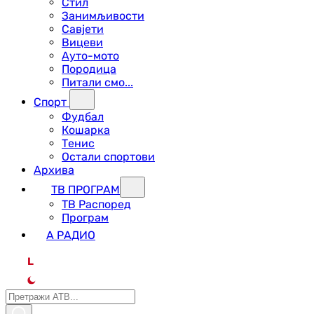
Стил
Занимљивости
Савјети
Вицеви
Ауто-мото
Породица
Питали смо...
Спорт
Фудбал
Кошарка
Тенис
Остали спортови
Архива
ТВ ПРОГРАМ
ТВ Распоред
Програм
А РАДИО
L