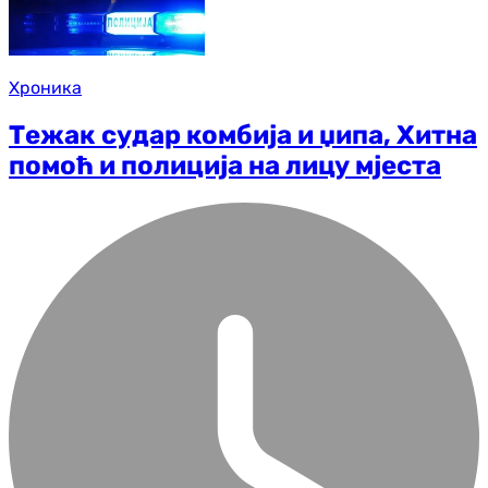
Хроника
Тежак судар комбија и џипа, Хитна
помоћ и полиција на лицу мјеста