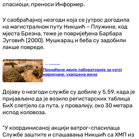
спасиоци, преноси Информер.
У саобраћајној незгоди која се јутрос догодила
на магистралном путу Никшић – Плужине, код
мјеста Брезна, теже је повријеђена Барбара
Југовић (2000). Мушкарац и беба су задобили
лакше повреде.
Хроника
Пронађене двије лабораторије за узгој
марихуане, ухапшена жена
Дојаву о незгоди службе су добиле у 5.59, када је
пријављено да је возило регистарских таблица
БиХ слетјело са пута, у провалију, око 30 метара
испод коловоза.
"У координисаној акцији ватрог-спасилаца
Службе заштите и спашавања Никшић са ХМП из