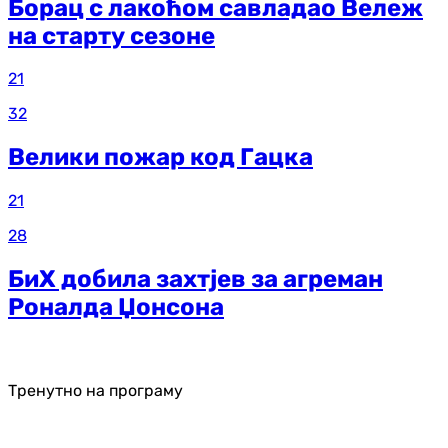
Борац с лакоћом савладао Вележ
на старту сезоне
21
32
Велики пожар код Гацка
21
28
БиХ добила захтјев за агреман
Роналда Џонсона
Тренутно на програму