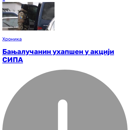
Хроника
Бањалучанин ухапшен у акцији
СИПА