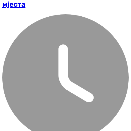
мјеста