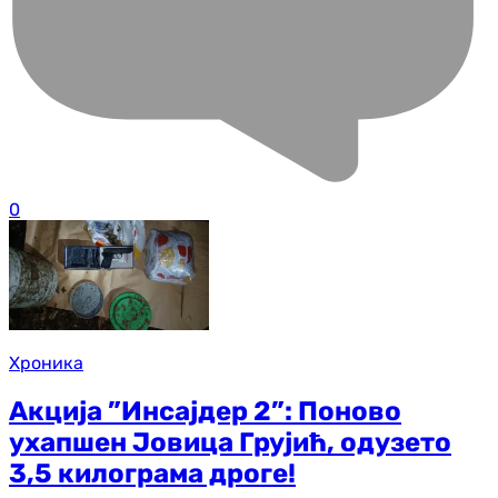
0
Хроника
Акција ”Инсајдер 2”: Поново
ухапшен Јовица Грујић, одузето
3,5 килограма дроге!