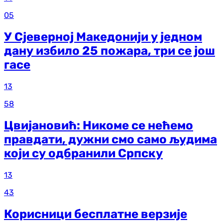
05
У Сјеверној Македонији у једном
дану избило 25 пожара, три се још
гасе
13
58
Цвијановић: Никоме се нећемо
правдати, дужни смо само људима
који су одбранили Српску
13
43
Корисници бесплатне верзије