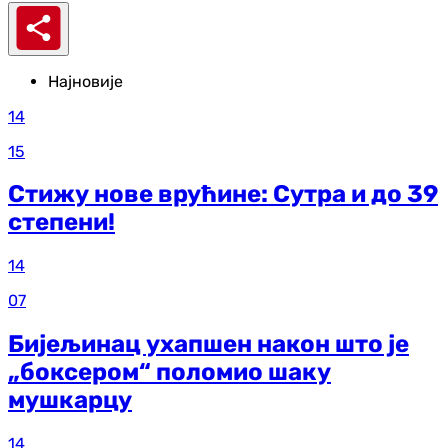
Најновије
14
15
Стижу нове врућине: Сутра и до 39
степени!
14
07
Бијељинац ухапшен након што је
„боксером“ поломио шаку
мушкарцу
14