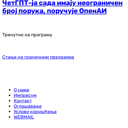
ЧетГПТ-ја сада имају неограничен
број порука, поручује ОпенАИ
Тренутно на програму
Стање на граничним прелазима
О нама
Импресум
Контакт
Оглашавање
Услови коришћења
WEBMAIL