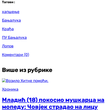
Таг
ови
:
хапшење
Бањалука
Крађа
ПУ Бањалука
Лопов
Коментари
(0)
Више из рубрике
Хроника
Младић (18) покосио мушкарца на
мопеду: Човјек страдао на лицу