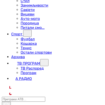
Стил
Занимљивости
Савјети
Вицеви
Ауто-мото
Породица
Питали смо...
Спорт
Фудбал
Кошарка
Тенис
Остали спортови
Архива
ТВ ПРОГРАМ
ТВ Распоред
Програм
А РАДИО
L