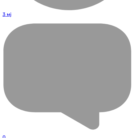
3 мј
0