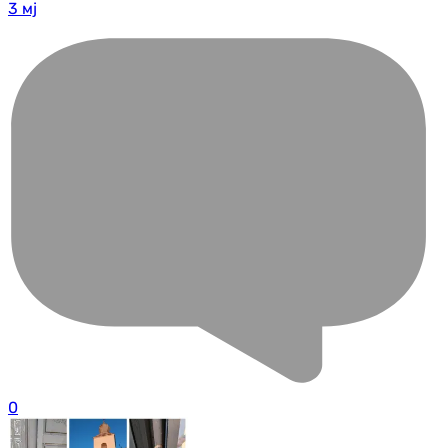
3 мј
0