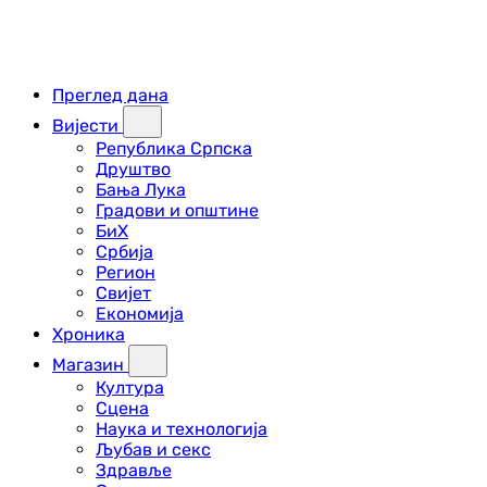
Преглед дана
Вијести
Република Српска
Друштво
Бања Лука
Градови и општине
БиХ
Србија
Регион
Свијет
Економија
Хроника
Магазин
Култура
Сцена
Наука и технологија
Љубав и секс
Здравље