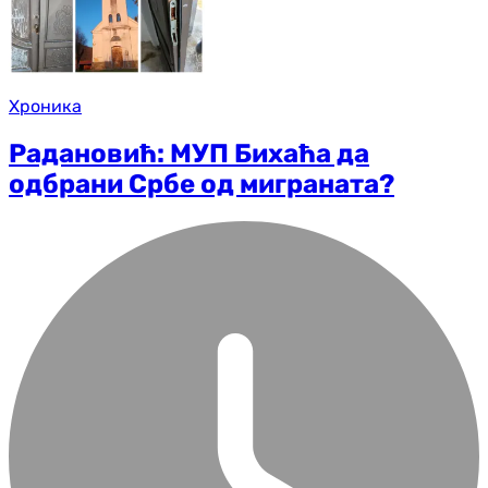
Хроника
Радановић: МУП Бихаћа да
одбрани Србе од миграната?