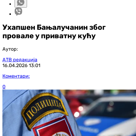
Ухапшен Бањалучанин због
провале у приватну кућу
Аутор:
АТВ редакција
16.04.2026
13:01
Коментари:
0