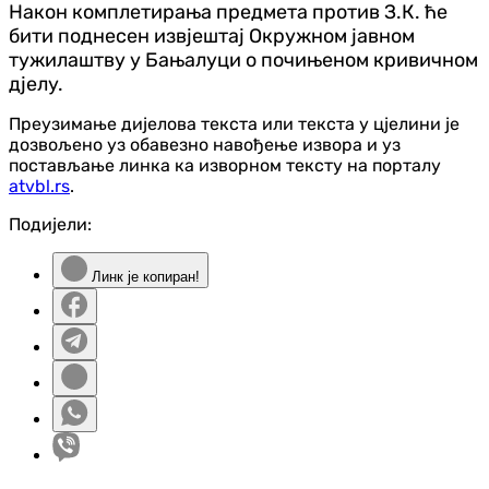
Након комплетирања предмета против З.К. ће
бити поднесен извјештај Окружном јавном
тужилаштву у Бањалуци о почињеном кривичном
дјелу.
Преузимање дијелова текста или текста у цјелини је
дозвољено уз обавезно навођење извора и уз
постављање линка ка изворном тексту на порталу
atvbl.rs
.
Подијели:
Линк је копиран!