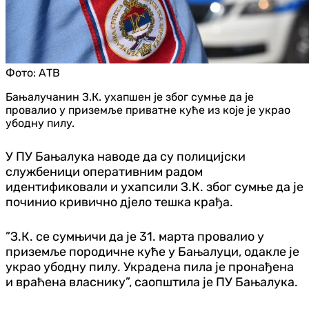
Фото:
АТВ
Бањалучанин З.К. ухапшен је због сумње да је
провалио у приземље приватне куће из које је украо
убодну пилу.
У ПУ Бањалука наводе да су полицијски
службеници оперативним радом
идентификовали и ухапсили З.К. због сумње да је
починио кривично дјело тешка крађа.
”З.К. се сумњичи да је 31. марта провалио у
приземље породичне куће у Бањалуци, одакле је
украо убодну пилу. Украдена пила је пронађена
и враћена власнику”, саопштила је ПУ Бањалука.