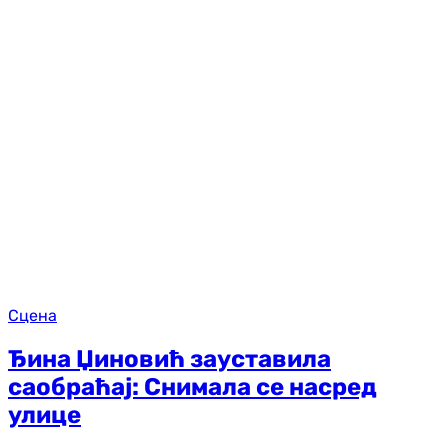
Сцена
Ђина Џиновић зауставила
саобраћај: Снимала се насред
улице