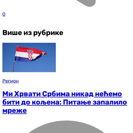
0
Више из рубрике
Регион
Ми Хрвати Србима никад нећемо
бити до кољена: Питање запалило
мреже