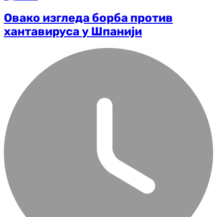
Овако изгледа борба против
хантавируса у Шпанији