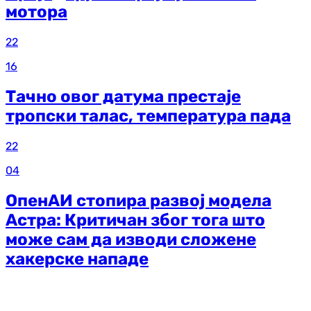
мотора
22
16
Тачно овог датума престаје
тропски талас, температура пада
22
04
ОпенАИ стопира развој модела
Астра: Критичан због тога што
може сам да изводи сложене
хакерске нападе