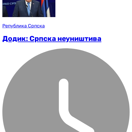
Република Српска
Додик: Српска неуништива