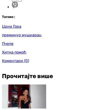
Таг
ови
:
Црна Гора
преминуо мушкарац
Пчеле
Хитна помоћ
Коментари
(0)
Прочитајте више