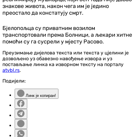
знакове живота, након чега им је једино
преостало да констатују смрт.
Бјелопољца су приватним возилом
транспортовали према Болници, а љекари хитне
помоћи су га сусрели у мјесту Расово.
Преузимање дијелова текста или текста у цјелини је
дозвољено уз обавезно навођење извора и уз
постављање линка ка изворном тексту на порталу
atvbl.rs
.
Подијели:
Линк је копиран!