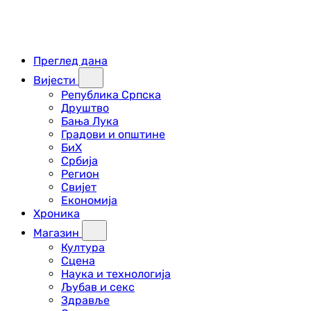
Преглед дана
Вијести
Република Српска
Друштво
Бања Лука
Градови и општине
БиХ
Србија
Регион
Свијет
Економија
Хроника
Магазин
Култура
Сцена
Наука и технологија
Љубав и секс
Здравље