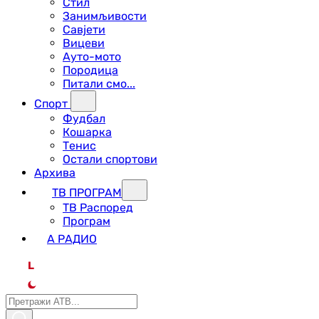
Стил
Занимљивости
Савјети
Вицеви
Ауто-мото
Породица
Питали смо...
Спорт
Фудбал
Кошарка
Тенис
Остали спортови
Архива
ТВ ПРОГРАМ
ТВ Распоред
Програм
А РАДИО
L