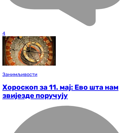
4
Занимљивости
Хороскоп за 11. мај: Ево шта нам
звијезде поручују