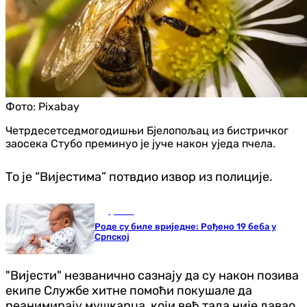
Фото:
Pixabay
Четрдесетседмогодишњи Бјелопољац из бистричког
заосека Стубо преминуо је јуче након уједа пчела.
То је “Вијестима” потвдио извор из полиције.
Друштво
Роде су биле вриједне: Рођено 19 беба у
Српској
"Вијести" незванично сазнају да су након позива
екипе Службе хитне помоћи покушале да
реанимирају мушкарца, који већ тада није давао