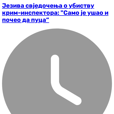
Језива свједочења о убиству
крим-инспектора: "Само је ушао и
почео да пуца“