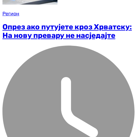
Регион
Опрез ако путујете кроз Хрватску:
На нову превару не насједајте