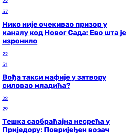
22
57
Нико није очекивао призор у
каналу код Новог Сада: Ево шта је
изронило
22
51
Вођа такси мафије у затвору
силовао младића?
22
29
Тешка саобраћајна несрећа у
Приједору: Повријеђен возач