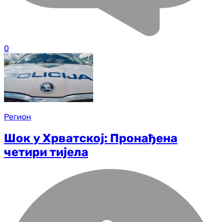
0
Регион
Шок у Хрватској: Пронађена
четири тијела