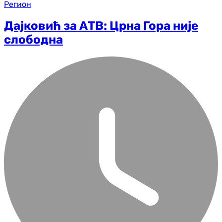
Регион
Дајковић за АТВ: Црна Гора није
слободна