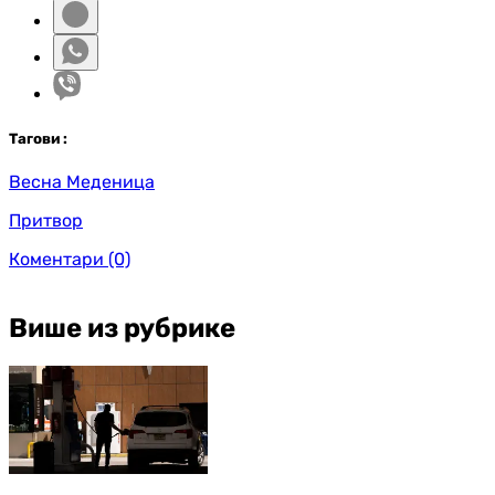
Таг
ови
:
Весна Меденица
Притвор
Коментари
(0)
Више из рубрике