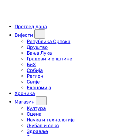
Преглед дана
Вијести
Република Српска
Друштво
Бања Лука
Градови и општине
БиХ
Србија
Регион
Свијет
Економија
Хроника
Магазин
Култура
Сцена
Наука и технологија
Љубав и секс
Здравље