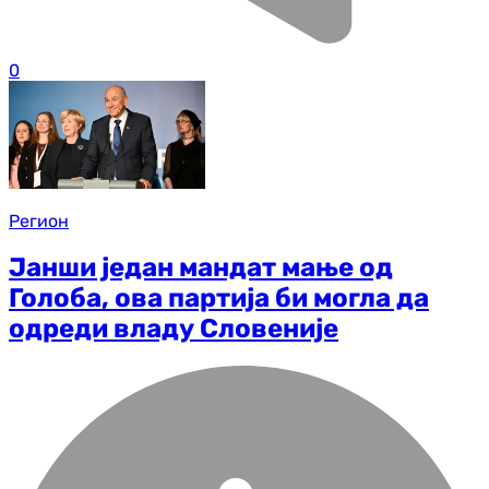
0
Регион
Јанши један мандат мање од
Голоба, ова партија би могла да
одреди владу Словеније