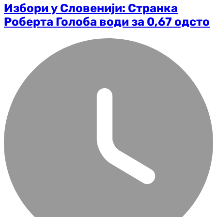
Избори у Словенији: Странка
Роберта Голоба води за 0,67 одсто