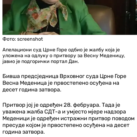
Фото:
screenshot
Апелациони суд Црне Горе одбио је жалбу која је
уложена на одлуку о притвору за Весну Меденицу,
јавио је подгорички портал Дан.
Бивша предсједница Врховног суда Црне Горе
Весна Меденица је првостепено осуђена на
десет година затвора.
Притвор јој је одређен 28. фебруара. Тада је
уважена жалба СДТ-а и умјесто мјере надзора
Меденици је одређен истражни притвор поводом
пресуде којом је првостепено осуђена на десет
година затвора.