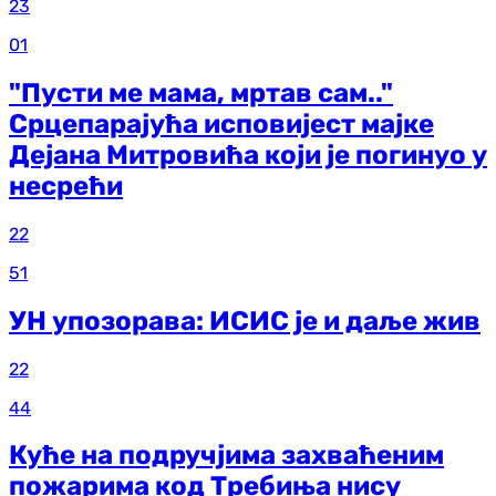
23
01
"Пусти ме мама, мртав сам.."
Срцепарајућа исповијест мајке
Дејана Митровића који је погинуо у
несрећи
22
51
УН упозорава: ИСИС је и даље жив
22
44
Куће на подручјима захваћеним
пожарима код Требиња нису