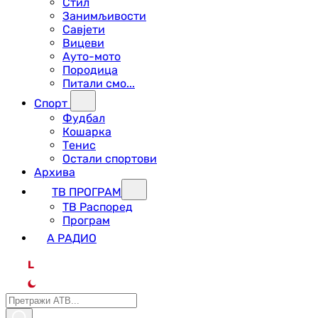
Стил
Занимљивости
Савјети
Вицеви
Ауто-мото
Породица
Питали смо...
Спорт
Фудбал
Кошарка
Тенис
Остали спортови
Архива
ТВ ПРОГРАМ
ТВ Распоред
Програм
А РАДИО
L