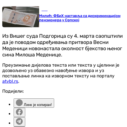
БиХ
Милић: ФБиХ наставља са дискриминацијом
пензионера у Српској
Из Вишег суда Подгорица су 4. марта саопштили
да је поводом одређивања притвора Весни
Меденици новонастала околност бјекство њеног
сина Милоша Меденице.
Преузимање дијелова текста или текста у цјелини је
дозвољено уз обавезно навођење извора и уз
постављање линка ка изворном тексту на порталу
atvbl.rs
.
Подијели:
Линк је копиран!