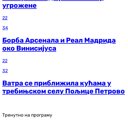
угрожене
22
34
Борба Арсенала и Реал Мадрида
око Винисијуса
22
32
Ватра се приближила кућама у
требињском селу Пољице Петрово
Тренутно на програму