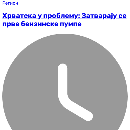
Регион
Хрватска у проблему: Затварају се
прве бензинске пумпе