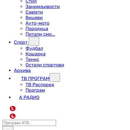
Стил
Занимљивости
Савјети
Вицеви
Ауто-мото
Породица
Питали смо...
Спорт
Фудбал
Кошарка
Тенис
Остали спортови
Архива
ТВ ПРОГРАМ
ТВ Распоред
Програм
А РАДИО
L