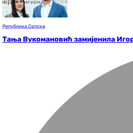
Република Српска
Тања Вукомановић замијенила Иго