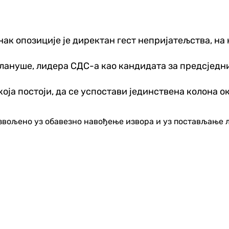
ак опозиције је директан гест непријатељства, на 
Блануше, лидера СДС-а као кандидата за предсједн
која постоји, да се успостави јединствена колона
озвољено уз обавезно навођење извора и уз постављање 