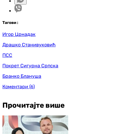
Таг
ови
:
Игор Црнадак
Драшко Станивуковић
ПСС
Покрет Сигурна Српска
Бранко Блануша
Коментари
(6)
Прочитајте више