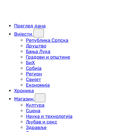
Преглед дана
Вијести
Република Српска
Друштво
Бања Лука
Градови и општине
БиХ
Србија
Регион
Свијет
Економија
Хроника
Магазин
Култура
Сцена
Наука и технологија
Љубав и секс
Здравље