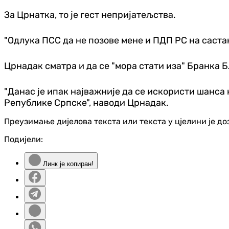
За Црнатка, то је гест непријатељства.
"Одлука ПСС да не позове мене и ПДП РС на састан
Црнадак сматра и да се "мора стати иза" Бранка 
"Данас је ипак најважније да се искористи шанса 
Републике Српске", наводи Црнадак.
Преузимање дијелова текста или текста у цјелини је д
Подијели:
Линк је копиран!