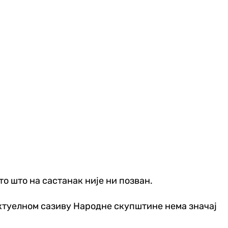
о што на састанак није ни позван.
актуелном сазиву Народне скупштине нема значај