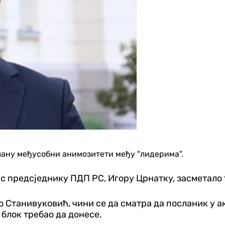
плану међусобни анимозитети међу "лидерима".
с предсједнику ПДП РС, Игору Црнатку, засметало т
 Станивуковић, чини се да сматра да посланик у 
 блок требао да донесе.