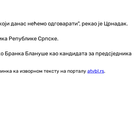
који данас нећемо одговарати", рекао је Црнадак.
ика Републике Српске.
 око Бранка Блануше као кандидата за предсједника
линка ка изворном тексту на порталу
atvbl.rs
.