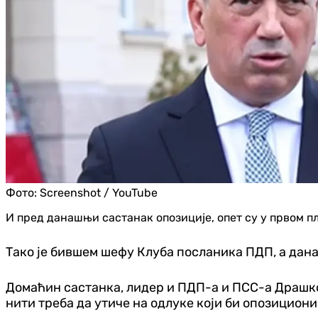
Фото:
Screenshot / YouTube
И пред данашњи састанак опозиције, опет су у првом 
Тако је бившем шефу Клуба посланика ПДП, а дана
Домаћин састанка, лидер и ПДП-а и ПСС-а Драшко
нити треба да утиче на одлуке који би опозициони