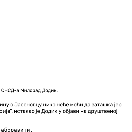
ер СНСД-а Милорад Додик.
ину о Јасеновцу нико неће моћи да заташка јер
је", истакао је Додик у објави на друштвеној
заборавити.