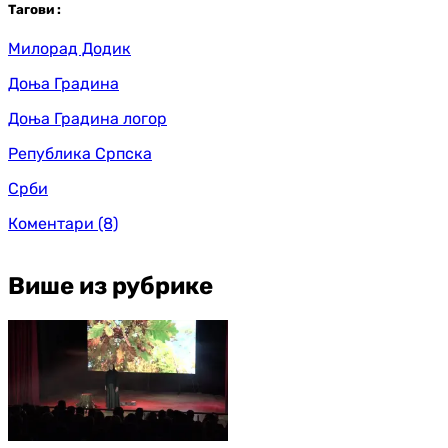
Таг
ови
:
Милорад Додик
Доња Градина
Доња Градина логор
Република Српска
Срби
Коментари
(8)
Више из рубрике