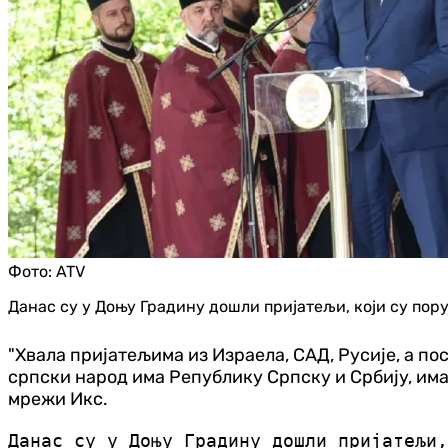
Фото:
ATV
Данас су у Доњу Градину дошли пријатељи, који су пор
"Хвала пријатељима из Израела, САД, Русије, а п
српски народ има Републику Српску и Србију, имам
мрежи Икс.
Данас су у Доњу Градину дошли пријатељи,