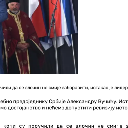
учили да се злочин не смије заборавити, истакао је лид
осебно предсједнику Србије Александру Вучићу. Ист
о достојанство и нећемо допустити ревизију истори
 који су поручили да се злочин не смије 