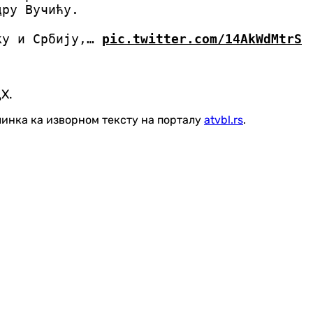
дру Вучићу.
ску и Србију,…
pic.twitter.com/14AkWdMtrS
Х.
линка ка изворном тексту на порталу
atvbl.rs
.