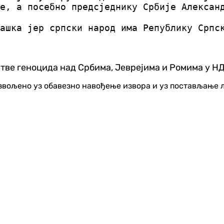
е, а посебно предсједнику Србије Алексан
ташка јер српски народ има Републику Срп
тве геноцида над Србима, Јеврејима и Ромима у НД
озвољено уз обавезно навођење извора и уз постављање 