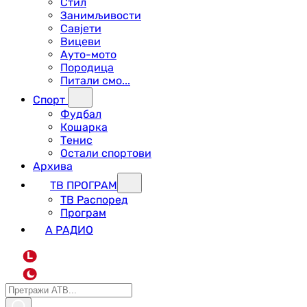
Стил
Занимљивости
Савјети
Вицеви
Ауто-мото
Породица
Питали смо...
Спорт
Фудбал
Кошарка
Тенис
Остали спортови
Архива
ТВ ПРОГРАМ
ТВ Распоред
Програм
А РАДИО
L