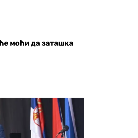
ће моћи да заташка