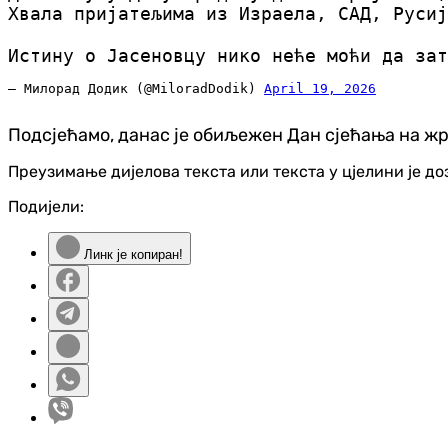
Хвала пријатељима из Израела, САД, Русиј
Истину о Јасеновцу нико неће моћи да за
— Милорад Додик (@MiloradDodik)
April 19, 2026
Подсјећамо, данас је обиљежен Дан сјећања на жр
Преузимање дијелова текста или текста у цјелини је д
Подијели:
Линк је копиран!