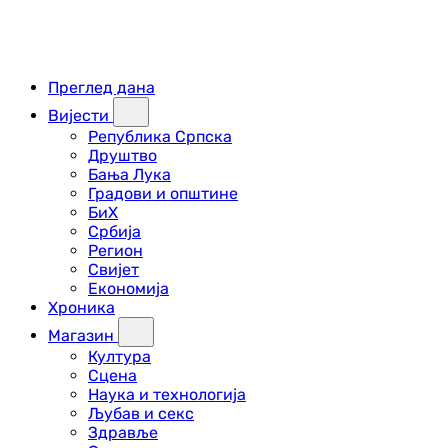
Преглед дана
Вијести
Република Српска
Друштво
Бања Лука
Градови и општине
БиХ
Србија
Регион
Свијет
Економија
Хроника
Магазин
Култура
Сцена
Наука и технологија
Љубав и секс
Здравље