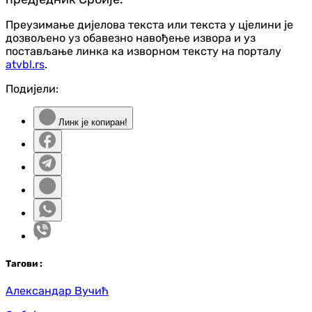
Преузимање дијелова текста или текста у цјелини је
дозвољено уз обавезно навођење извора и уз
постављање линка ка изворном тексту на порталу
atvbl.rs
.
Подијели:
Линк је копиран!
Таг
ови
:
Александар Вучић