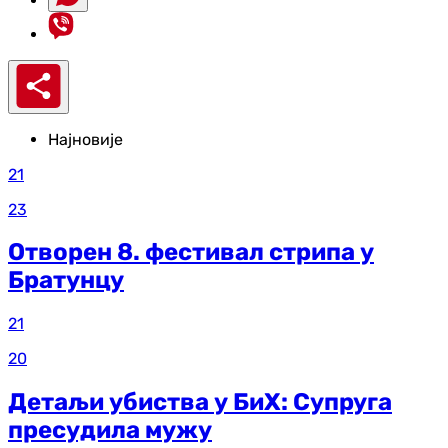
Најновије
21
23
Отворен 8. фестивал стрипа у
Братунцу
21
20
Детаљи убиства у БиХ: Супруга
пресудила мужу