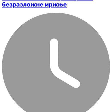
безразложне мржње