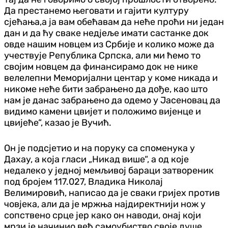
Да престанемо његовати и гајити културу
сјећања,а ја вам обећавам да неће проћи ни један
дан и да ћу сваке недјеље имати састанке док
овде нашим новцем из Србије и колико може да
учествује Република Српска, али ми ћемо то
својим новцем да финансирамо док не нике
велелепни Меморијални центар у коме никада и
никоме неће бити забрањено да дође, као што
нам је данас забрањено да одемо у Јасеновац да
видимо камени цвијет и положимо вијенце и
цвијеће“, казао је Вучић.
Он је подсјетио и на поруку са споменука у
Дахау, а која гласи „Никад више“, а од које
недалеко у једној мемљивој бараци затвореник
под бројем 117.027, Владика Николај
Велимировић, написао да је сваки гријех против
човјека, али да је мржња најдиректнији нож у
сопствено срце јер како он наводи, онај који
мрзи је начинио већ самоубиство своје душе