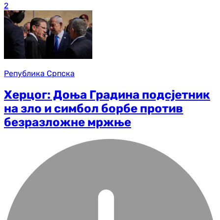
2
Република Српска
Херцог: Доња Градина подсјетник
на зло и симбол борбе против
безразложне мржње