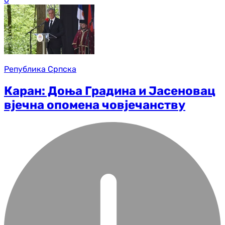
Република Српска
Каран: Доња Градина и Јасеновац
вјечна опомена човјечанству