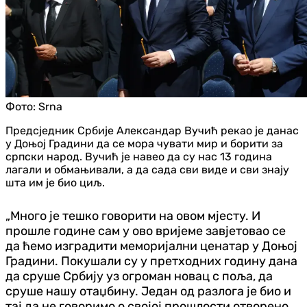
Фото:
Srna
Предсједник Србије Александар Вучић рекао је данас
у Доњој Градини да се мора чувати мир и борити за
српски народ. Вучић је навео да су нас 13 година
лагали и обмањивали, а да сада сви виде и сви знају
шта им је био циљ.
„Много је тешко говорити на овом мјесту. И
прошле године сам у ово вријеме завјетовао се
да ћемо изградити меморијални ценатар у Доњој
Градини. Покушали су у претходних годину дана
да сруше Србију уз огроман новац с поља, да
сруше нашу отаџбину. Један од разлога је био и
тај да не говоримо о својој прошлости отворено.