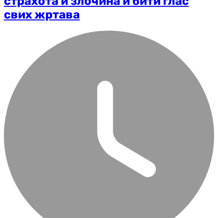
страхота и злочина и бити глас
свих жртава