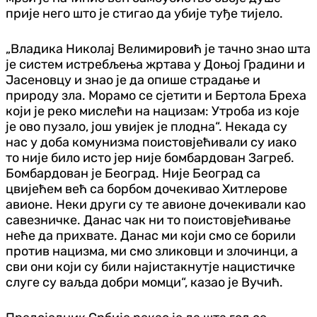
прије него што је стигао да убије туђе тијело.
„Владика Николај Велимировић је тачно знао шта
је систем истребљења жртава у Доњој Градини и
Јасеновцу и знао је да опише страдање и
природу зла. Морамо се сјетити и Бертола Бреха
који је реко мислећи на нацизам: Утроба из које
је ово пузало, још увијек је плодна“. Некада су
нас у доба комунизма поистовјећивали су иако
то није било исто јер није бомбардован Загреб.
Бомбардован је Београд. Није Београд са
цвијећем већ са борбом дочекивао Хитлерове
авионе. Неки други су те авионе дочекивали као
савезничке. Данас чак ни то поистовјећивање
неће да прихвате. Данас ми који смо се борили
против нацизма, ми смо зликовци и злочинци, а
сви они који су били најистакнутје нацистичке
слуге су ваљда добри момци“, казао је Вучић.