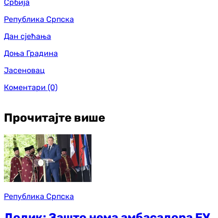
Србија
Република Српска
Дан сјећања
Доња Градина
Јасеновац
Коментари
(0)
Прочитајте више
Република Српска
Додик: Зашто нема амбасадора ЕУ