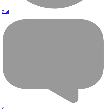
3 мј
0