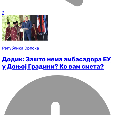
2
Република Српска
Додик: Зашто нема амбасадора ЕУ
у Доњој Градини? Ко вам смета?