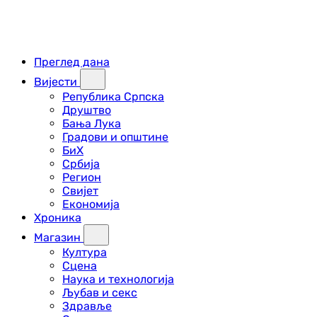
Преглед дана
Вијести
Република Српска
Друштво
Бања Лука
Градови и општине
БиХ
Србија
Регион
Свијет
Економија
Хроника
Магазин
Култура
Сцена
Наука и технологија
Љубав и секс
Здравље