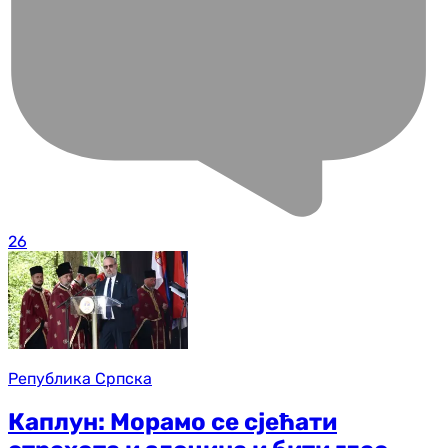
26
Република Српска
Каплун: Морамо се сјећати