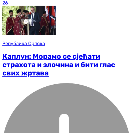
26
Република Српска
Каплун: Морамо се сјећати
страхота и злочина и бити глас
свих жртава