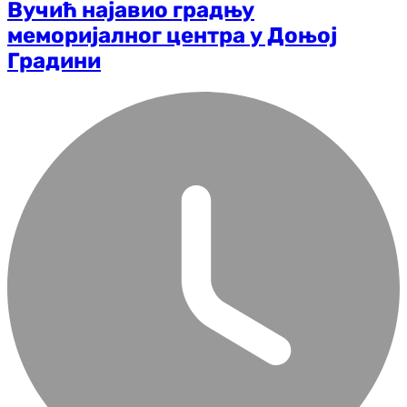
Вучић најавио градњу
меморијалног центра у Доњој
Градини