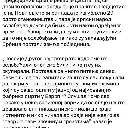
Предсједник Србије рекао је да шта год се
десило српском народу он је праштао. Подсјетио
је на Први свјетски рат када је изгубљено 29
одсто становништва и тада је српски народ
ослобађао друге да би их исти након одређеног
времена обавијестили да су их они окупирали и
да то није ослобађање те иако су захваљујући
Србима постали земље побједнице.
„Послије Другог свјетког рата када смо их
ослобађали, опет смо били ти који су их
окупирали. Поставља се много питања данас.
Јесмо ли се сви запитали зашто су сви покушали
да сакрију трагове најмонструознијих злочина
који су се догодили у једној од најкрвавијих
фабрика смрти у Европи? Слушали смо све
некако у некој завијеној форми да се овдје нешто
дешавало, али никада нисмо имали до краја
истинито и нико никада до краја није желио да
говори о овом злочину и грозотама“, казао је
предједник Србије.