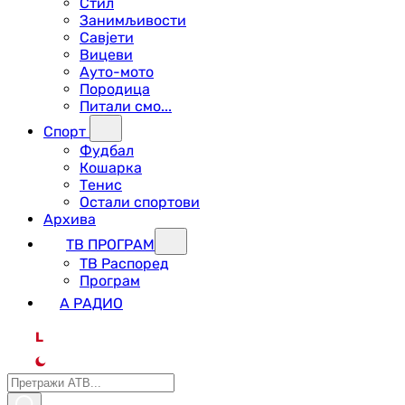
Стил
Занимљивости
Савјети
Вицеви
Ауто-мото
Породица
Питали смо...
Спорт
Фудбал
Кошарка
Тенис
Остали спортови
Архива
ТВ ПРОГРАМ
ТВ Распоред
Програм
А РАДИО
L