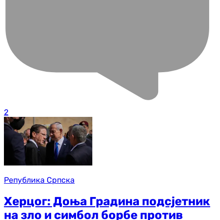
2
Република Српска
Херцог: Доња Градина подсјетник
на зло и симбол борбе против