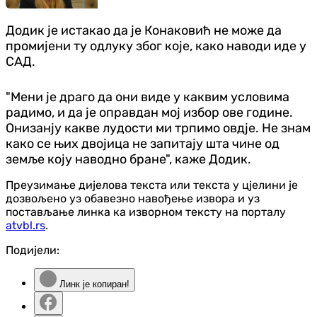
Додик је истакао да је Конаковић не може да
промијени ту одлуку због које, како наводи иде у
САД.
"Мени је драго да они виде у каквим условима
радимо, и да је оправдан мој избор ове године.
Онизанју какве лудости ми трпимо овдје. Не знам
како се њих двојица не запитају шта чине од
земље коју наводно бране", каже Додик.
Преузимање дијелова текста или текста у цјелини је
дозвољено уз обавезно навођење извора и уз
постављање линка ка изворном тексту на порталу
atvbl.rs
.
Подијели:
Линк је копиран!