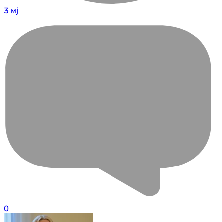
3 мј
0