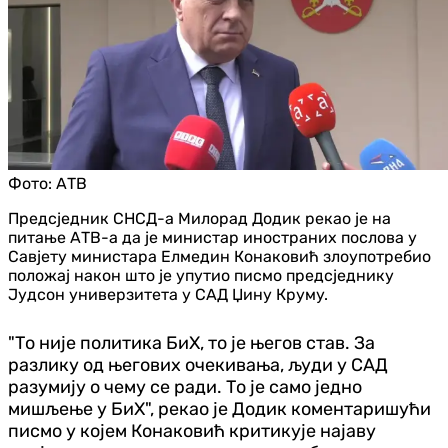
Фото:
АТВ
Предсједник СНСД-а Милорад Додик рекао је на
питање АТВ-а да је министар иностраних послова у
Савјету министара Елмедин Конаковић злоупотребио
положај након што је упутио писмо предсједнику
Јудсон универзитета у САД Џину Круму.
"То није политика БиХ, то је његов став. За
разлику од његових очекивања, људи у САД
разумију о чему се ради. То је само једно
мишљење у БиХ", рекао је Додик коментаришући
писмо у којем Конаковић критикује најаву