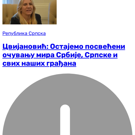
Република Српска
Цвијановић: Остајемо посвећени
очувању мира Србије, Српске и
свих наших грађана