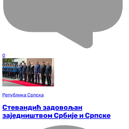
0
Република Српска
Стевандић задовољан
заједништвом Србије и Српске