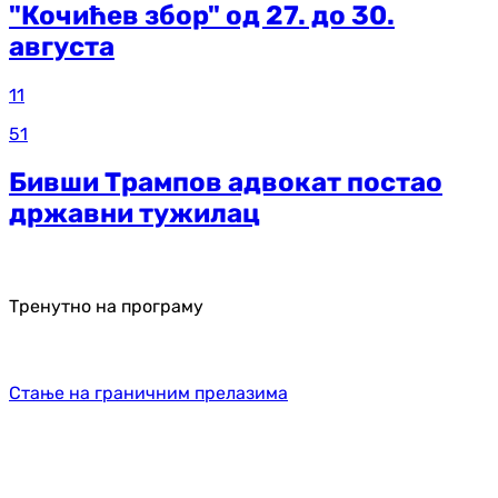
"Кочићев збор" од 27. до 30.
августа
11
51
Бивши Трампов адвокат постао
државни тужилац
Тренутно на програму
Стање на граничним прелазима