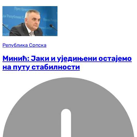
Република Српска
Минић: Јаки и уједињени остајемо
на путу стабилности