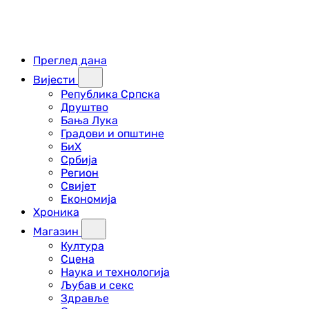
Преглед дана
Вијести
Република Српска
Друштво
Бања Лука
Градови и општине
БиХ
Србија
Регион
Свијет
Економија
Хроника
Магазин
Култура
Сцена
Наука и технологија
Љубав и секс
Здравље