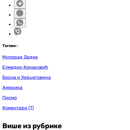
Таг
ови
:
Милорад Додик
Елмедин Конаковић
Босна и Херцеговина
Америка
Писмо
Коментари
(7)
Више из рубрике