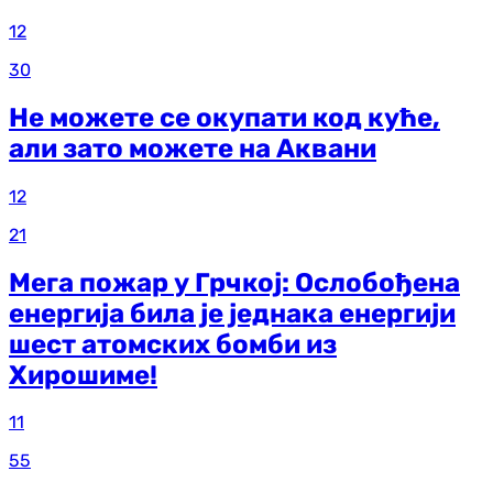
12
30
Не можете се окупати код куће,
али зато можете на Аквани
12
21
Мега пожар у Грчкој: Ослобођена
енергија била је једнака енергији
шест атомских бомби из
Хирошиме!
11
55