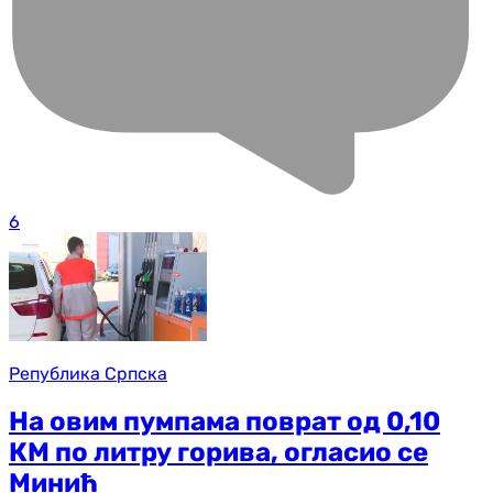
6
Република Српска
На овим пумпама поврат од 0,10
КМ по литру горива, огласио се
Минић