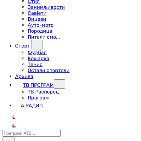
Стил
Занимљивости
Савјети
Вицеви
Ауто-мото
Породица
Питали смо...
Спорт
Фудбал
Кошарка
Тенис
Остали спортови
Архива
ТВ ПРОГРАМ
ТВ Распоред
Програм
А РАДИО
L