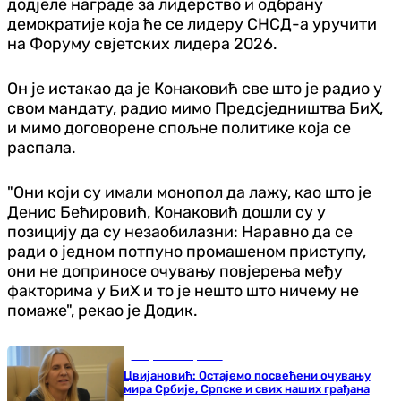
додјеле награде за лидерство и одбрану
демократије која ће се лидеру СНСД-а уручити
на Форуму свјетских лидера 2026.
Он је истакао да је Конаковић све што је радио у
свом мандату, радио мимо Предсједништва БиХ,
и мимо договорене спољне политике која се
распала.
"Они који су имали монопол да лажу, као што је
Денис Бећировић, Конаковић дошли су у
позицију да су незаобилазни: Наравно да се
ради о једном потпуно промашеном приступу,
они не доприносе очувању повјерења међу
факторима у БиХ и то је нешто што ничему не
помаже", рекао је Додик.
Република Српска
Цвијановић: Остајемо посвећени очувању
мира Србије, Српске и свих наших грађана