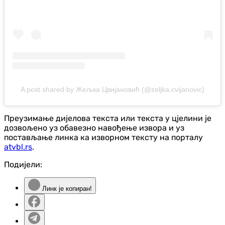
A post shared by Жељка Цвијановић (@zeljka.cvijanovic)
Преузимање дијелова текста или текста у цјелини је
дозвољено уз обавезно навођење извора и уз
постављање линка ка изворном тексту на порталу
atvbl.rs
.
Подијели:
Линк је копиран!