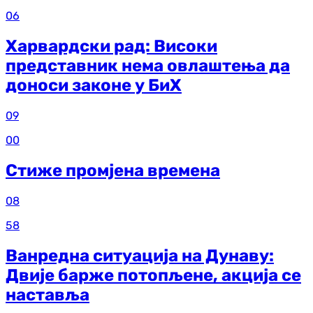
06
Харвардски рад: Високи
представник нема овлаштења да
доноси законе у БиХ
09
00
Стиже промјена времена
08
58
Ванредна ситуација на Дунаву:
Двије барже потопљене, акција се
наставља