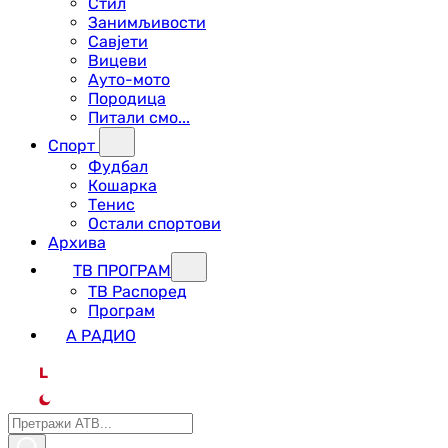
Стил
Занимљивости
Савјети
Вицеви
Ауто-мото
Породица
Питали смо...
Спорт
Фудбал
Кошарка
Тенис
Остали спортови
Архива
ТВ ПРОГРАМ
ТВ Распоред
Програм
А РАДИО
L