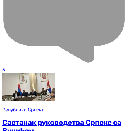
5
Република Српска
Састанак руководства Српске са
Вучићем