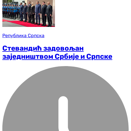
Република Српска
Стевандић задовољан
заједништвом Србије и Српске