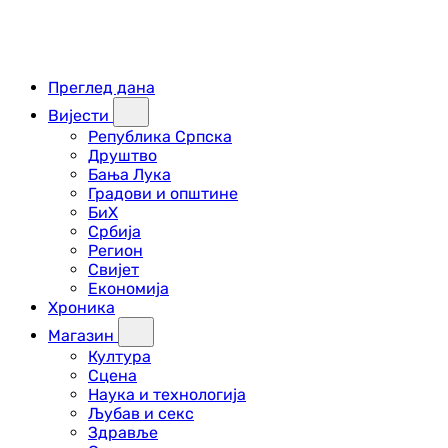
Преглед дана
Вијести
Република Српска
Друштво
Бања Лука
Градови и општине
БиХ
Србија
Регион
Свијет
Економија
Хроника
Магазин
Култура
Сцена
Наука и технологија
Љубав и секс
Здравље