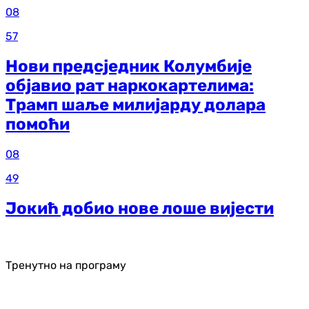
08
57
Нови предсједник Колумбије
објавио рат наркокартелима:
Трамп шаље милијарду долара
помоћи
08
49
Јокић добио нове лоше вијести
Тренутно на програму