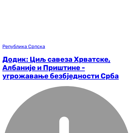
Република Српска
Додик: Циљ савеза Хрватске,
Албаније и Приштине -
угрожавање безбједности Срба