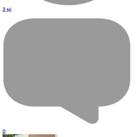
3 мј
0