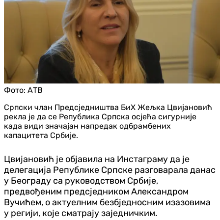
Фото:
АТВ
Српски члан Предсједништва БиХ Жељка Цвијановић
рекла је да се Република Српска осјећа сигурније
када види значајан напредак одбрамбених
капацитета Србије.
Цвијановић је објавила на Инстаграму да је
делегација Републике Српске разговарала данас
у Београду са руководством Србије,
предвођеним предсједником Александром
Вучићем, о актуелним безбједносним изазовима
у регији, које сматрају заједничким.