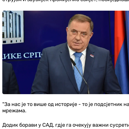
"За нас је то више од историје - то је подсјетник
мрежама.
Додик борави у САД, гдје га очекују важни сусрет