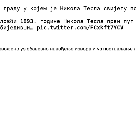
 граду у којем је Никола Тесла свијету п
ложби 1893. године Никола Тесла први пут
обиједивши…
pic.twitter.com/FCxkft7YCV
озвољено уз обавезно навођење извора и уз постављање 