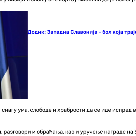
Република Српска
Додик: Западна Славонија - бол која трај
 на снагу ума, слободе и храбрости да се иде испре
и, разговори и обраћања, као и уручење награде на