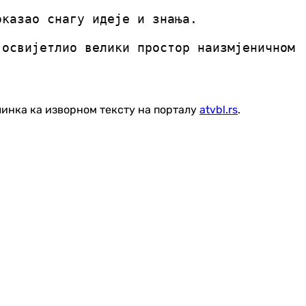
оказао снагу идеје и знања.
 освијетлио велики простор наизмјеничном
линка ка изворном тексту на порталу
atvbl.rs
.