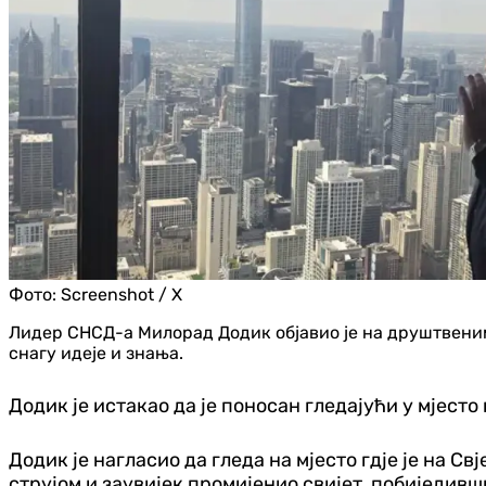
Фото:
Screenshot / X
Лидер СНСД-а Милорад Додик објавио је на друштвеним 
снагу идеје и знања.
Додик је истакао да је поносан гледајући у мјесто 
Додик је нагласио да гледа на мјесто гдје је на 
струјом и заувијек промијенио свијет, побиједивши