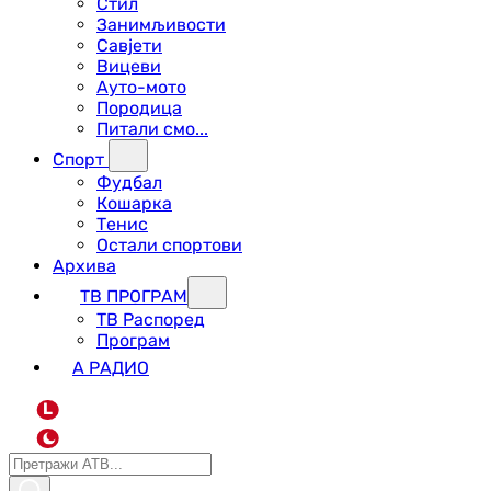
Стил
Занимљивости
Савјети
Вицеви
Ауто-мото
Породица
Питали смо...
Спорт
Фудбал
Кошарка
Тенис
Остали спортови
Архива
ТВ ПРОГРАМ
ТВ Распоред
Програм
А РАДИО
L