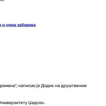
е и нема заборава
д времена", написао је Додик на друштвеним
 Универзитету Џадсон.