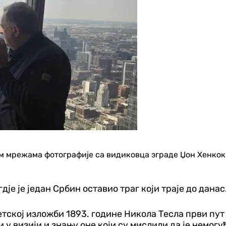
мрежама фотографије са видиковца зграде Џон Хенкок у 
гдје је један Србин оставио траг који траје до данас
Свјетској изложби 1893. године Никола Тесла први п
 у визији и знању оне који су мислили да је немогу