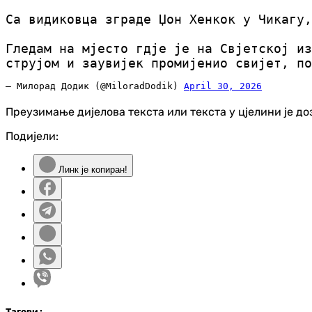
Са видиковца зграде Џон Хенкок у Чикагу,
Гледам на мјесто гдје је на Свјетској из
струјом и заувијек промијенио свијет, п
— Милорад Додик (@MiloradDodik)
April 30, 2026
Преузимање дијелова текста или текста у цјелини је д
Подијели:
Линк је копиран!
Таг
ови
: