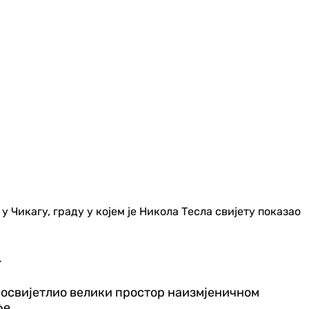
Чикагу, граду у којем је Никола Тесла свијету показао
.
ут освијетлио велики простор наизмјеничном
ће.