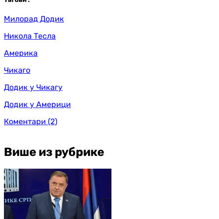
Милорад Додик
Никола Тесла
Америка
Чикаго
Додик у Чикагу
Додик у Америци
Коментари
(2)
Више из рубрике