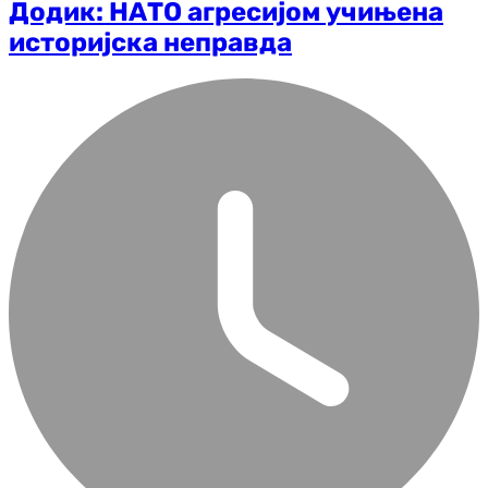
Додик: НАТО агресијом учињена
историјска неправда