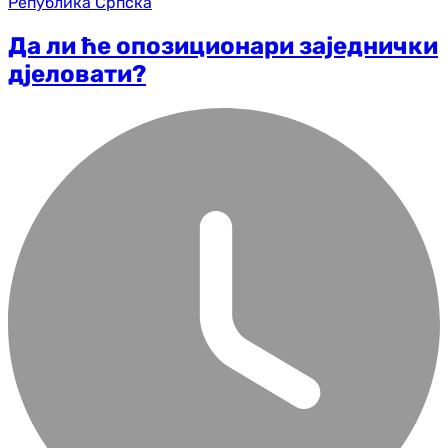
Република Српска
Да ли ће опозиционари заједнички
дјеловати?