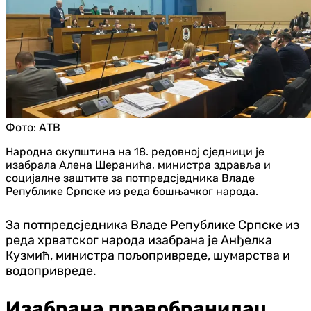
Фото:
АТВ
Народна скупштина на 18. редовној сједници је
изабрала Алена Шеранића, министра здравља и
социјалне заштите за потпредсједника Владе
Републике Српске из реда бошњачког народа.
За потпредсједника Владе Републике Српске из
реда хрватског народа изабрана је Анђелка
Кузмић, министра пољопривреде, шумарства и
водопривреде.
Изабрана правобранилац,