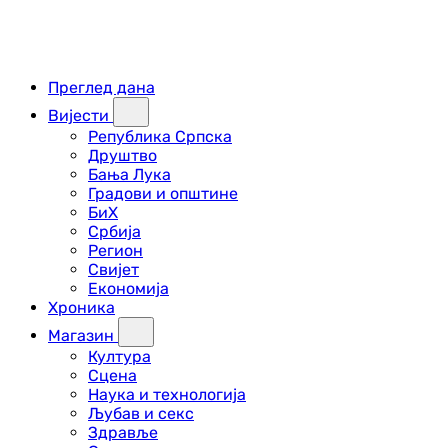
Преглед дана
Вијести
Република Српска
Друштво
Бања Лука
Градови и општине
БиХ
Србија
Регион
Свијет
Економија
Хроника
Магазин
Култура
Сцена
Наука и технологија
Љубав и секс
Здравље