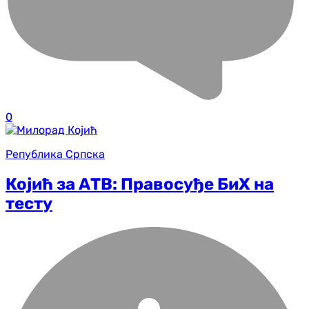
0
Република Српска
Којић за АТВ: Правосуђе БиХ на
тесту