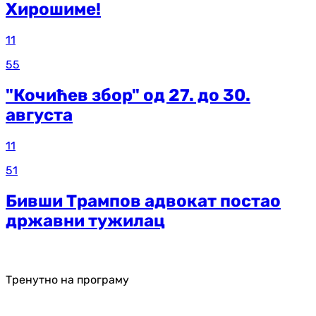
Хирошиме!
11
55
"Кочићев збор" од 27. до 30.
августа
11
51
Бивши Трампов адвокат постао
државни тужилац
Тренутно на програму