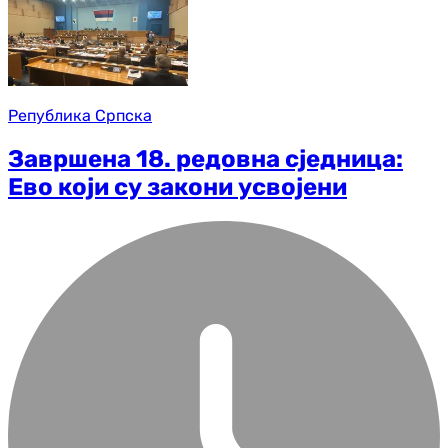
Република Српска
Завршена 18. редовна сједница:
Ево који су закони усвојени