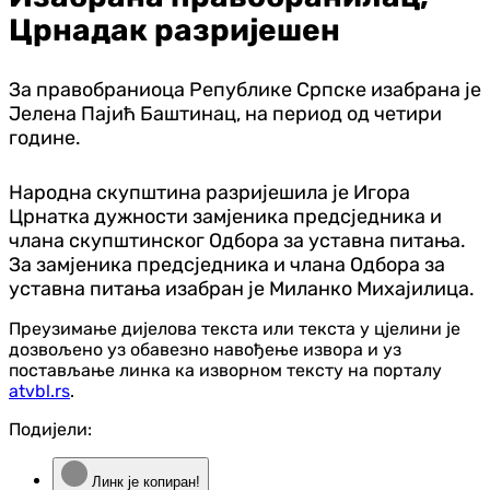
Црнадак разријешен
За правобраниоца Републике Српске изабрана је
Јелена Пајић Баштинац, на период од четири
године.
Народна скупштина разријешила је Игора
Црнатка дужности замјеника предсједника и
члана скупштинског Одбора за уставна питања.
За замјеника предсједника и члана Одбора за
уставна питања изабран је Миланко Михајилица.
Преузимање дијелова текста или текста у цјелини је
дозвољено уз обавезно навођење извора и уз
постављање линка ка изворном тексту на порталу
atvbl.rs
.
Подијели:
Линк је копиран!