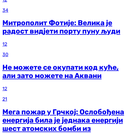
34
Митрополит Фотије: Велика је
радост видјети порту пуну људи
12
30
Не можете се окупати код куће,
али зато можете на Аквани
12
21
Мега пожар у Грчкој: Ослобођена
енергија била је једнака енергији
шест атомских бомби из