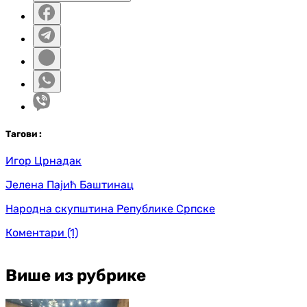
Таг
ови
:
Игор Црнадак
Јелена Пајић Баштинац
Народна скупштина Републике Српске
Коментари
(1)
Више из рубрике