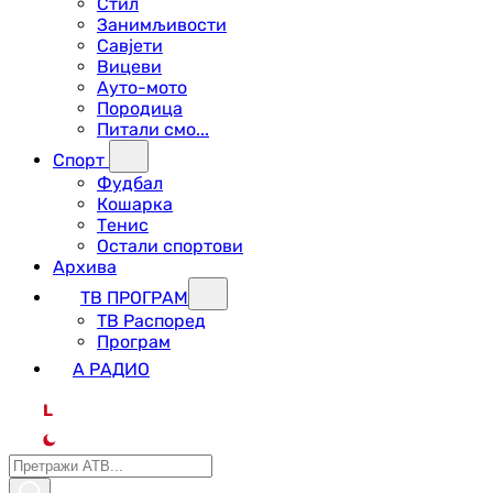
Стил
Занимљивости
Савјети
Вицеви
Ауто-мото
Породица
Питали смо...
Спорт
Фудбал
Кошарка
Тенис
Остали спортови
Архива
ТВ ПРОГРАМ
ТВ Распоред
Програм
А РАДИО
L