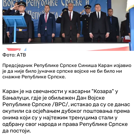
Фото:
АТВ
Предсједник Републике Српске Синиша Каран изјавио
је да није било јуначке српске војске не би било ни
снажне Републике Српске.
Каран је на свечаности у касарни "Козара" у
Бањалуци, гд‌је је обиљежен Дан Војске
Републике Српске /ВРС/, истакао да су се данас
окупили са осјећањем дубоког поштовања према
онима који су у најтежим тренуцима стали у
одбрану свог народа и права Републике Српске
да постоји.