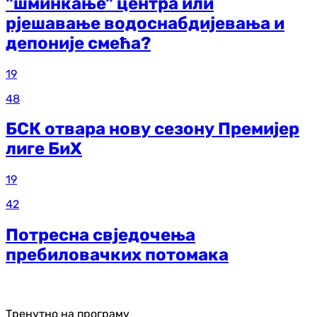
"шминкање" центра или
рјешавање водоснабдијевања и
депоније смећа?
19
48
БСК отвара нову сезону Премијер
лиге БиХ
19
42
Потресна свједочења
пребиловачких потомака
Тренутно на програму