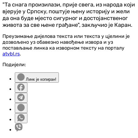
"Та снага произилази, прије свега, из народа који
вјерује у Српску, поштује њену историју и жели
да она буде мјесто сигурног и достојанственог
живота за све њене грађане", закључио је Каран.
Преузимање дијелова текста или текста у цјелини је
дозвољено уз обавезно навођење извора и уз
постављање линка ка изворном тексту на порталу
atvbl.rs
.
Подијели:
Линк је копиран!