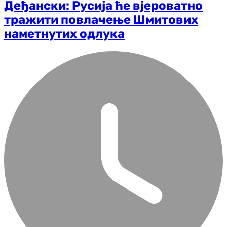
Деђански: Русија ће вјероватно
тражити повлачење Шмитових
наметнутих одлука