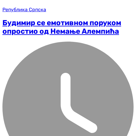
Република Српска
Будимир се емотивном поруком
опростио од Немање Алемпића