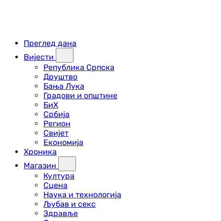
Преглед дана
Вијести
Република Српска
Друштво
Бања Лука
Градови и општине
БиХ
Србија
Регион
Свијет
Економија
Хроника
Магазин
Култура
Сцена
Наука и технологија
Љубав и секс
Здравље