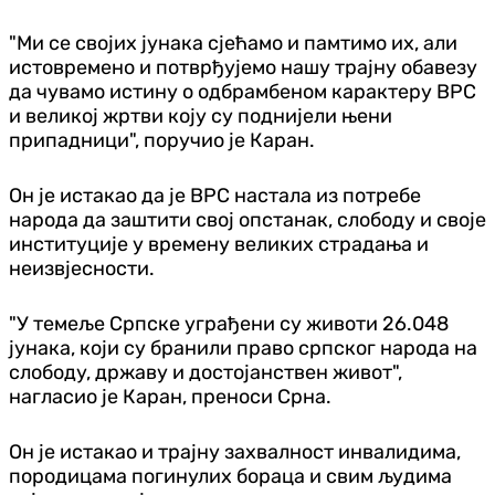
"Ми се својих јунака сјећамо и памтимо их, али
истовремено и потврђујемо нашу трајну обавезу
да чувамо истину о одбрамбеном карактеру ВРС
и великој жртви коју су поднијели њени
припадници", поручио је Каран.
Он је истакао да је ВРС настала из потребе
народа да заштити свој опстанак, слободу и своје
институције у времену великих страдања и
неизвјесности.
"У темеље Српске уграђени су животи 26.048
јунака, који су бранили право српског народа на
слободу, државу и достојанствен живот",
нагласио је Каран, преноси Срна.
Он је истакао и трајну захвалност инвалидима,
породицама погинулих бораца и свим људима