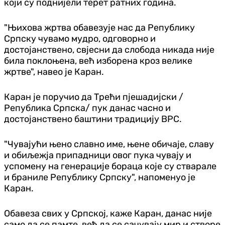
који су поднијели терет ратних година.
"Њихова жртва обавезује нас да Републику
Српску чувамо мудро, одговорно и
достојанствено, свјесни да слобода никада није
била поклоњена, већ изборена кроз велике
жртве", навео је Каран.
Каран је поручио да Трећи пјешадијски /
Република Српска/ пук данас часно и
достојанствено баштини традицију ВРС.
"Чувајући њено славно име, њене обичаје, славу
и обиљежја припадници овог пука чувају и
успомену на генерације бораца које су стварале
и браниле Републику Српску", напоменуо је
Каран.
Обавеза свих у Српској, каже Каран, данас није
само да се памте, већ да се сачувају мир и створе