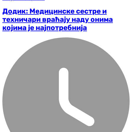
Додик: Медицинске сестре и
техничари враћају наду онима
којима је најпотребнија