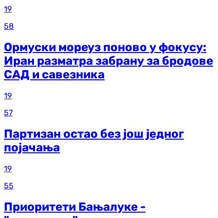
19
58
Ормуски мореуз поново у фокусу:
Иран разматра забрану за бродове
САД и савезника
19
57
Партизан остао без још једног
појачања
19
55
Приоритети Бањалуке -