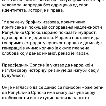
услове за напредак без одрицања од свог
идентитета, историје и права.
"У времену бројних изазова, политичких
притисака и покушаја оспоравања надлежности
Републике Српске, морамо показати мудрост,
одговорност и јединство. Морамо наставити да
говоримо о страдању српског народа и да млађе
генерације учимо колико је скупо плаћена
слобода коју данас имамо", рекао је Каран.
Предсједник Српске је указао да народ који
изгуби своју историју, ризикује да изгуби своју
будућност.
Он је нагласио да се данас са поносом може рећи
да Република Српска има снагу да чува своју
стабилност и институционални капацитет.