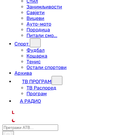
Стил
Занимљивости
Савјети
Вицеви
Ауто-мото
Породица
Питали смо...
Спорт
Фудбал
Кошарка
Тенис
Остали спортови
Архива
ТВ ПРОГРАМ
ТВ Распоред
Програм
А РАДИО
L