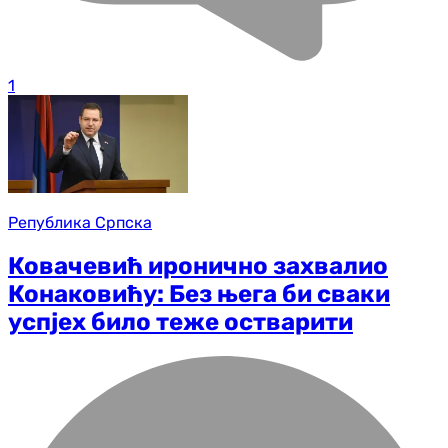
1
Република Српска
Ковачевић иронично захвалио
Конаковићу: Без њега би сваки
успјех било теже остварити