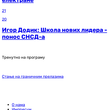
електране
21
20
Игор Додик: Школа нових лидера -
понос СНСД-а
Тренутно на програму
Стање на граничним прелазима
О нама
Импресум