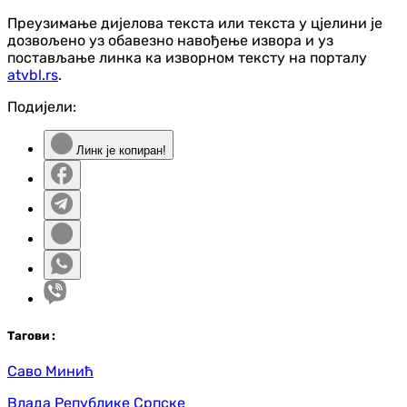
Преузимање дијелова текста или текста у цјелини је
дозвољено уз обавезно навођење извора и уз
постављање линка ка изворном тексту на порталу
atvbl.rs
.
Подијели:
Линк је копиран!
Таг
ови
:
Саво Минић
Влада Републике Српске