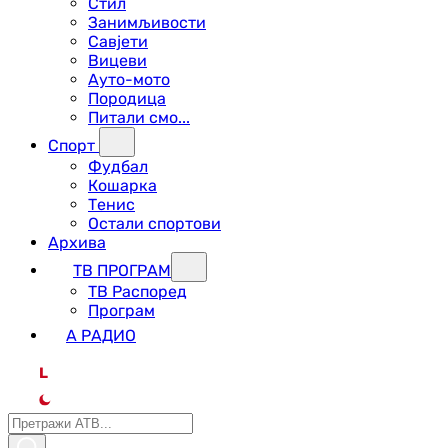
Стил
Занимљивости
Савјети
Вицеви
Ауто-мото
Породица
Питали смо...
Спорт
Фудбал
Кошарка
Тенис
Остали спортови
Архива
ТВ ПРОГРАМ
ТВ Распоред
Програм
А РАДИО
L