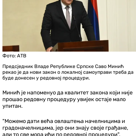
Фото:
АТВ
Предсједник Владе Републике Српске Саво Минић
рекао је да нови закон о локалној самоуправи треба да
буде донесен у редовној процедури.
Минић је напоменуо да квалитет закона који није
прошао редовну процедуру увијек остаје мало
упитан.
"Можемо дати већа овлаштења начелницима и
градоначелницима, јер они знају своје грађане,
али то све мора ићи по редовној процедури",