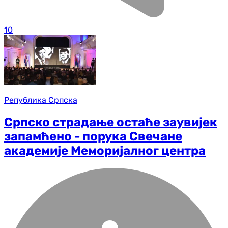
10
Република Српска
Српско страдање остаће заувијек
запамћено - порука Свечане
академије Меморијалног центра