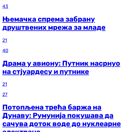
43
Њемачка спрема забрану
друштвених мрежа за младе
21
40
Драма у авиону: Путник насрнуо
на стјуардесу и путнике
21
27
Потопљена трећа баржа на
Дунаву: Румунија покушава да
сачува доток воде до нуклеарне