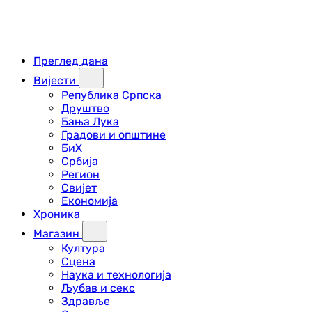
Преглед дана
Вијести
Република Српска
Друштво
Бања Лука
Градови и општине
БиХ
Србија
Регион
Свијет
Економија
Хроника
Магазин
Култура
Сцена
Наука и технологија
Љубав и секс
Здравље