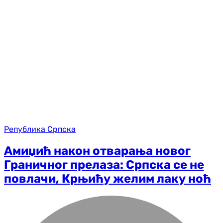
Република Српска
Амиџић након отварања новог
Граничног прелаза: Српска се не
повлачи, Крњићу желим лаку ноћ