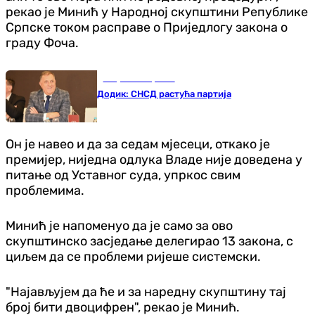
рекао је Минић у Народној скупштини Републике
Српске током расправе о Приједлогу закона о
граду Фоча.
Република Српска
Додик: СНСД растућа партија
Он је навео и да за седам мјесеци, откако је
премијер, ниједна одлука Владе није доведена у
питање од Уставног суда, упркос свим
проблемима.
Минић је напоменуо да је само за ово
скупштинско засједање делегирао 13 закона, с
циљем да се проблеми ријеше системски.
"Најављујем да ће и за наредну скупштину тај
број бити двоцифрен", рекао је Минић.