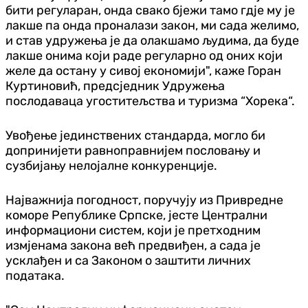
бити регуларан, онда свако бјежи тамо гдје му је
лакше па онда проналази закон, ми сада желимо,
и став удружења је да олакшамо људима, да буде
лакше онима који раде регуларно од оних који
желе да остану у сивој економији", каже Горан
Куртиновић, предсједник Удружења
послодаваца угоститељства и туризма “Хорека“.
Увођење јединствених стандарда, могло би
допринијети равноправнијем пословању и
сузбијању нелојалне конкуренције.
Најважнија погодност, поручују из Привредне
коморе Републике Српске, јесте Централни
информациони систем, који је претходним
измјенама закона већ предвиђен, а сада је
усклађен и са Законом о заштити личних
података.