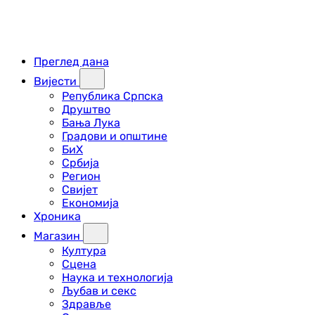
Преглед дана
Вијести
Република Српска
Друштво
Бања Лука
Градови и општине
БиХ
Србија
Регион
Свијет
Економија
Хроника
Магазин
Култура
Сцена
Наука и технологија
Љубав и секс
Здравље