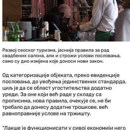
Развој сеоског туризма, јаснија правила за рад
свадбених салона, али и строжи услови пословања,
само су дио измјена које доноси нови закон.
Од категоризације објеката, преко евиденције
пословања, до увођења јединствених стандарда,
циљ је да се област угоститељства додатно
уреди. За оне који већ раде у складу са
прописима, нова правила, очекује се, не би
требало да донесу додатне трошкове, већ
равноправније услове на тржишту.
"Лакше је функционисати у сивој економији него