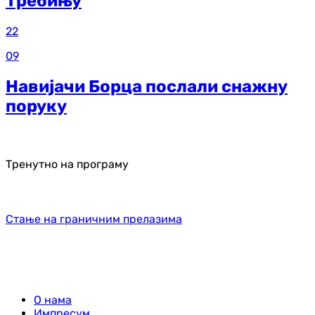
Требињу
22
09
Навијачи Борца послали снажну
поруку
Тренутно на програму
Стање на граничним прелазима
О нама
Импресум