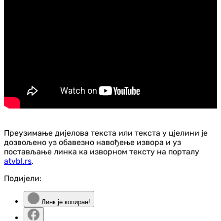
Преузимање дијелова текста или текста у цјелини је
дозвољено уз обавезно навођење извора и уз
постављање линка ка изворном тексту на порталу
atvbl.rs
.
Подијели:
Линк је копиран!