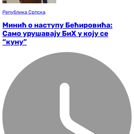
Република Српска
Минић о наступу Бећировића:
Само урушавају БиХ у коју се
“куну”