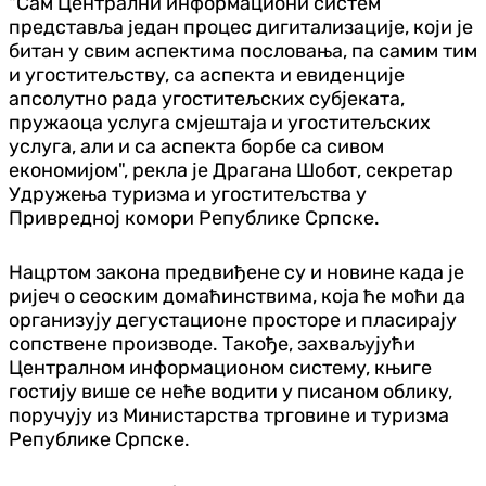
"Сам Централни информациони систем
представља један процес дигитализације, који је
битан у свим аспектима пословања, па самим тим
и угоститељству, са аспекта и евиденције
апсолутно рада угоститељских субјеката,
пружаоца услуга смјештаја и угоститељских
услуга, али и са аспекта борбе са сивом
економијом", рекла је Драгана Шобот, секретар
Удружења туризма и угоститељства у
Привредној комори Републике Српске.
Нацртом закона предвиђене су и новине када је
ријеч о сеоским домаћинствима, која ће моћи да
организују дегустационе просторе и пласирају
сопствене производе. Такође, захваљујући
Централном информационом систему, књиге
гостију више се неће водити у писаном облику,
поручују из Министарства трговине и туризма
Републике Српске.