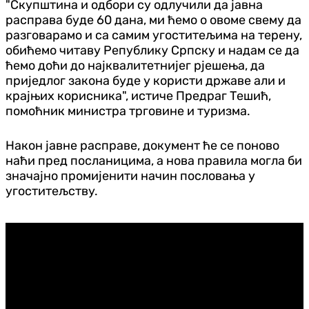
"Скупштина и одбори су одлучили да јавна
расправа буде 60 дана, ми ћемо о овоме свему да
разговарамо и са самим угоститељима на терену,
обићемо читаву Републику Српску и надам се да
ћемо доћи до најквалитетнијег рјешења, да
приједлог закона буде у користи државе али и
крајњих корисника", истиче Предраг Тешић,
помоћник министра трговине и туризма.
Након јавне расправе, документ ће се поново
наћи пред посланицима, а нова правила могла би
значајно промијенити начин пословања у
угоститељству.