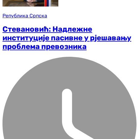
Република Српска
Стевановић: Надлежне
институције пасивне у рјешавању
проблема превозника