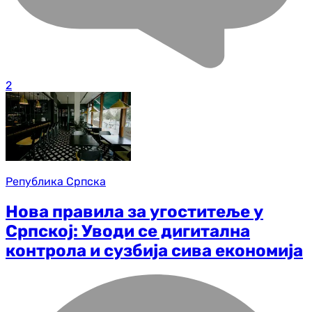
2
Република Српска
Нова правила за угоститеље у
Српској: Уводи се дигитална
контрола и сузбија сива економија