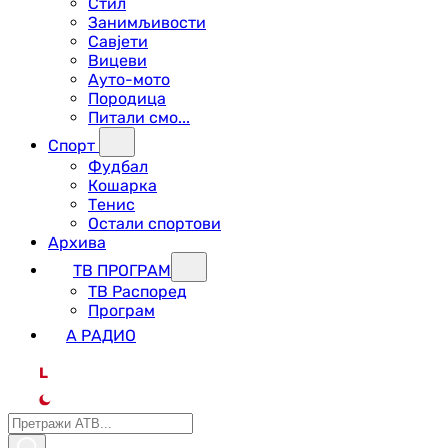
Стил
Занимљивости
Савјети
Вицеви
Ауто-мото
Породица
Питали смо...
Спорт
Фудбал
Кошарка
Тенис
Остали спортови
Архива
ТВ ПРОГРАМ
ТВ Распоред
Програм
А РАДИО
L