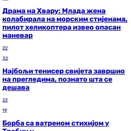
Драма на Хвару: Млада жена
колабирала на морским стијенама,
пилот хеликоптера извео опасан
маневар
22
32
Најбољи тенисер свијета завршио
на прегледима, познато шта се
дешава
22
19
Борба са ватреном стихијом у