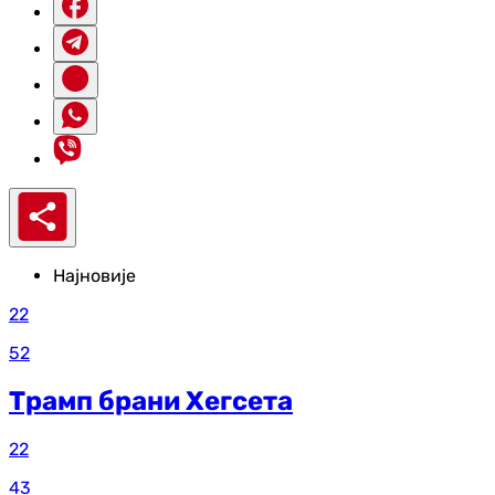
Најновије
22
52
Трамп брани Хегсета
22
43