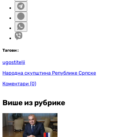
Таг
ови
:
ugostitelji
Народна скупштина Републике Српске
Коментари
(0)
Више из рубрике