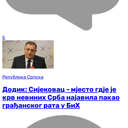
5
Република Српска
Додик: Сијековац - мјесто гдје је
крв невиних Срба најавила пакао
грађанског рата у БиХ