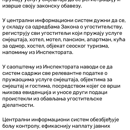
изврше своју законску обавезу.
У централни информациони систем дужни да се,
у складу са одредбама Закона о угоститељству,
региструју сви угоститељи који пружају услуге
смјештаја, хотел, мотел, пансион, апартман, кућа
за одмор, хостел, објекат сеоског туризма,
напомињу из Инспектората.
У саопштењу из Инспектората наводи се да
систем садржи све релевантне податке о
пружаоцима услуге смјештаја, објектима за
смјештај и гостима, посредством којег се врши
њихова евиденција и уносе други подаци
проистекли из обављања угоститељске
дјелатности.
Централни информациони систем обезбјеђује
бољу контролу, ефикаснију наплату јавних