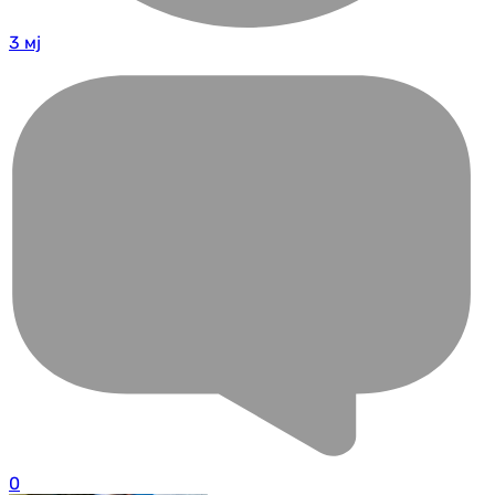
3 мј
0