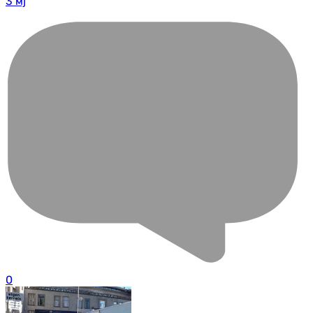
3 мј
0