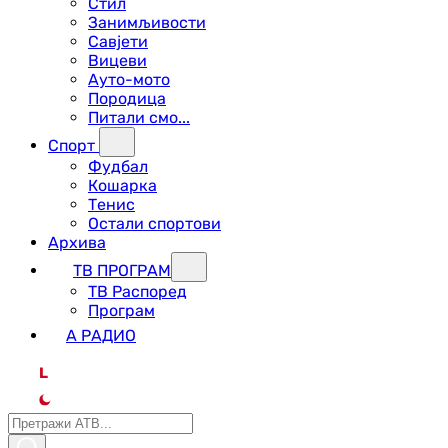
Стил
Занимљивости
Савјети
Вицеви
Ауто-мото
Породица
Питали смо...
Спорт
Фудбал
Кошарка
Тенис
Остали спортови
Архива
ТВ ПРОГРАМ
ТВ Распоред
Програм
А РАДИО
L