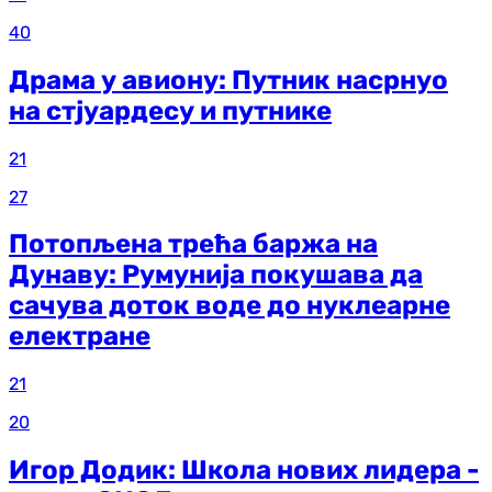
40
Драма у авиону: Путник насрнуо
на стјуардесу и путнике
21
27
Потопљена трећа баржа на
Дунаву: Румунија покушава да
сачува доток воде до нуклеарне
електране
21
20
Игор Додик: Школа нових лидера -