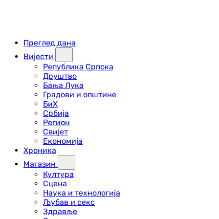
Преглед дана
Вијести
Република Српска
Друштво
Бања Лука
Градови и општине
БиХ
Србија
Регион
Свијет
Економија
Хроника
Магазин
Култура
Сцена
Наука и технологија
Љубав и секс
Здравље