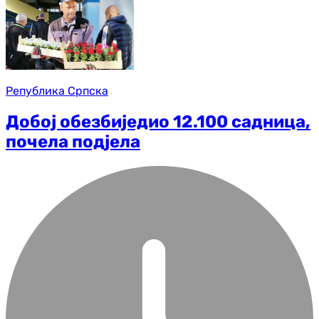
Република Српска
Добој обезбиједио 12.100 садница,
почела подјела