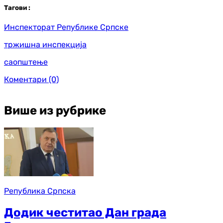
Таг
ови
:
Инспекторат Републике Српске
тржишна инспекција
саопштење
Коментари
(0)
Више из рубрике
Република Српска
Додик честитао Дан града