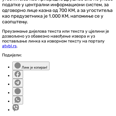
податке у централни информациони систем, за
одговорно лице казна од 700 КМ, а за угоститеља
као предузетника је 1.000 КМ, напомиње се у
саопштењу.
Преузимање дијелова текста или текста у цјелини је
дозвољено уз обавезно навођење извора и уз
постављање линка ка изворном тексту на порталу
atvbl.rs
.
Подијели:
Линк је копиран!