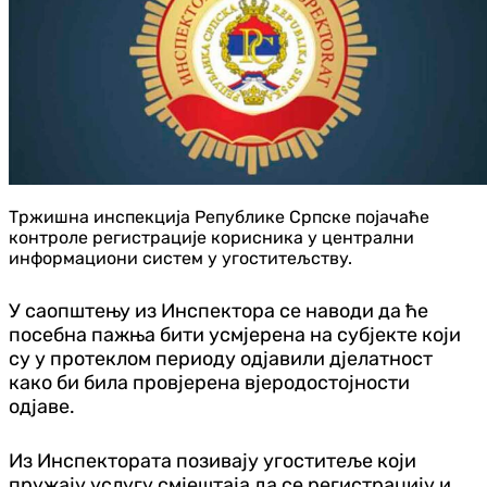
Тржишна инспекција Републике Српске појачаће
контроле регистрације корисника у централни
информациони систем у угоститељству.
У саопштењу из Инспектора се наводи да ће
посебна пажња бити усмјерена на субјекте који
су у протеклом периоду одјавили дјелатност
како би била провјерена вјеродостојности
одјаве.
Из Инспектората позивају угоститеље који
пружају услугу смјештаја да се регистрацију и