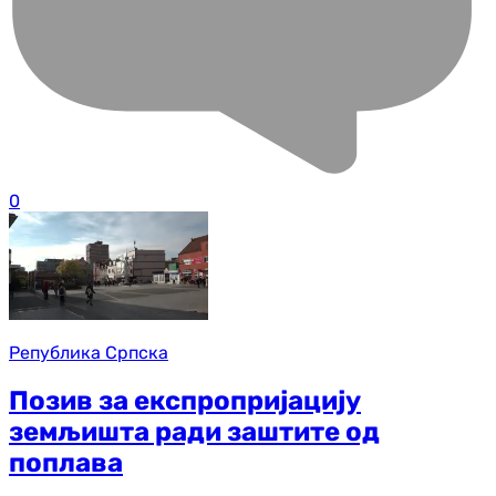
0
Република Српска
Позив за експропријацију
земљишта ради заштите од
поплава