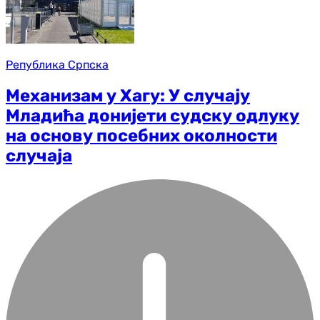
Република Српска
Механизам у Хагу: У случају
Младића донијети судску одлуку
на основу посебних околности
случаја