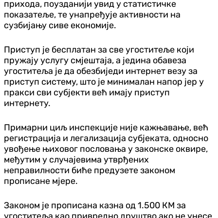
прихода, поузданији увид у статистичке
показатеље, те унапређује активности на
сузбијању сиве економије.
Приступ је бесплатан за све угоститеље који
пружају услугу смјештаја, а једина обавеза
угоститеља је да обезбиједи интернет везу за
приступ систему, што је минималан напор јер у
пракси сви субјекти већ имају приступ
интернету.
Примарни циљ инспекције није кажњавање, већ
регистрација и легализација субјеката, односно
увођење њиховог пословања у законске оквире,
међутим у случајевима утврђених
неправилности биће предузете законом
прописане мјере.
Законом је прописана казна од 1.500 КМ за
угоститеља као привредно друштво ако не унесе