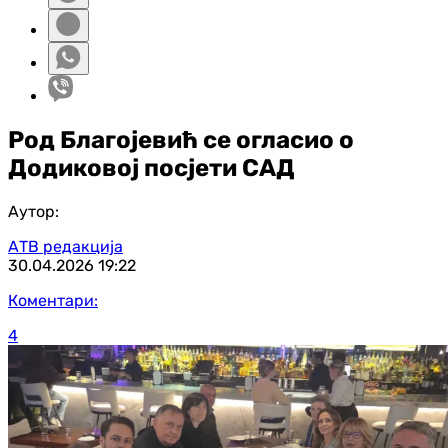
Род Благојевић се огласио о
Додиковој посјети САД
Аутор:
АТВ редакција
30.04.2026
19:22
Коментари:
4