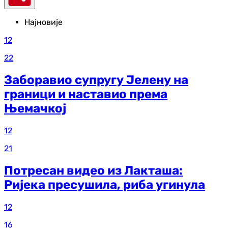
Најновије
12
22
Заборавио супругу Јелену на
граници и наставио према
Њемачкој
12
21
Потресан видео из Лакташа:
Ријека пресушила, риба угинула
12
16