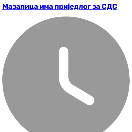
Мазалица има приједлог за СДС