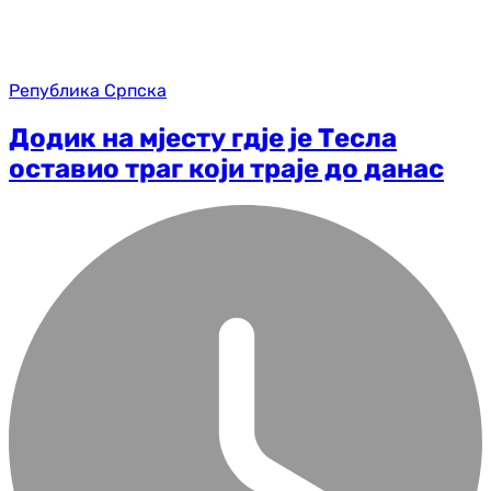
Република Српска
Додик на мјесту гдје је Тесла
оставио траг који траје до данас