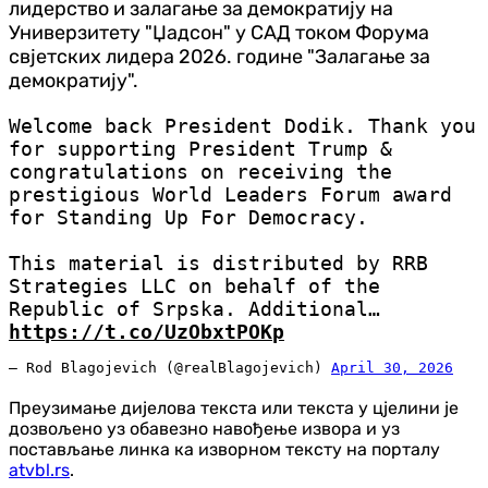
лидерство и залагање за демократију на
Универзитету "Џадсон" у САД током Форума
свјетских лидера 2026. године "Залагање за
демократију".
Welcome back President Dodik. Thank you
for supporting President Trump &
congratulations on receiving the
prestigious World Leaders Forum award
for Standing Up For Democracy.
This material is distributed by RRB
Strategies LLC on behalf of the
Republic of Srpska. Additional…
https://t.co/UzObxtPOKp
— Rod Blagojevich (@realBlagojevich)
April 30, 2026
Преузимање дијелова текста или текста у цјелини је
дозвољено уз обавезно навођење извора и уз
постављање линка ка изворном тексту на порталу
atvbl.rs
.