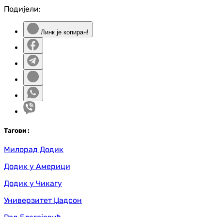
Подијели:
Линк је копиран!
Таг
ови
:
Милорад Додик
Додик у Америци
Додик у Чикагу
Универзитет Џадсон