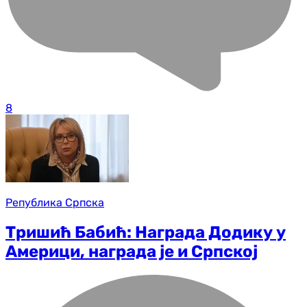
8
Република Српска
Тришић Бабић: Награда Додику у
Америци, награда је и Српској