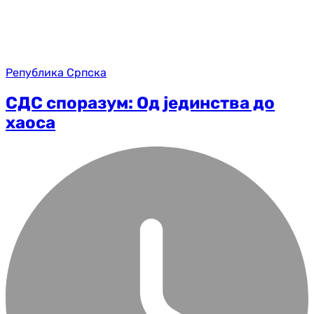
Република Српска
СДС споразум: Од јединства до
хаоса