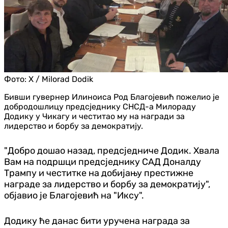
Фото:
X / Milorad Dodik
Бивши гувернер Илиноиса Род Благојевић пожелио је
добродошлицу предсједнику СНСД-а Милораду
Додику у Чикагу и честитао му на награди за
лидерство и борбу за демократију.
"Добро дошао назад, предсједниче Додик. Хвала
Вам на подршци предсједнику САД Доналду
Трампу и честитке на добијању престижне
награде за лидерство и борбу за демократију",
објавио је Благојевић на "Иксу".
Додику ће данас бити уручена награда за