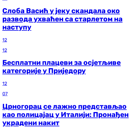
Слоба Васић у јеку скандала око
развода ухваћен са старлетом на
наступу
12
12
Бесплатни плацеви за осјетљиве
категорије у Приједору
12
07
Црногорац се лажно представљао
као полицајац у Италији: Пронађен
украдени накит