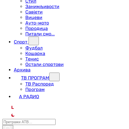
Стил
Занимљивости
Савјети
Вицеви
Ауто-мото
Породица
Питали смо...
Спорт
Фудбал
Кошарка
Тенис
Остали спортови
Архива
ТВ ПРОГРАМ
ТВ Распоред
Програм
А РАДИО
L