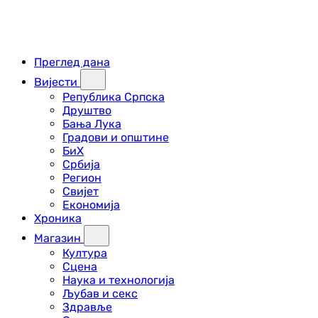
Преглед дана
Вијести
Република Српска
Друштво
Бања Лука
Градови и општине
БиХ
Србија
Регион
Свијет
Економија
Хроника
Магазин
Култура
Сцена
Наука и технологија
Љубав и секс
Здравље