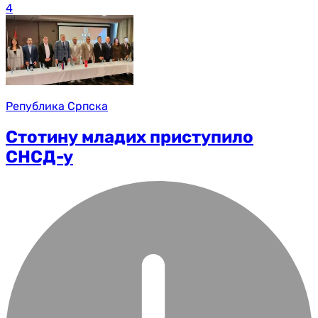
4
Република Српска
Стотину младих приступило
СНСД-у