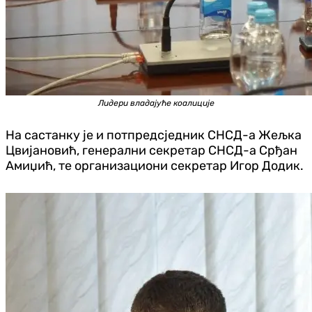
Лидери владајуће коалиције
На састанку је и потпредсједник СНСД-а Жељка
Цвијановић, генерални секретар СНСД-а Срђан
Амиџић, те организациони секретар Игор Додик.