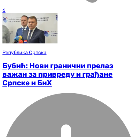
6
Република Српска
Бубић: Нови гранични прелаз
важан за привреду и грађане
Српске и БиХ