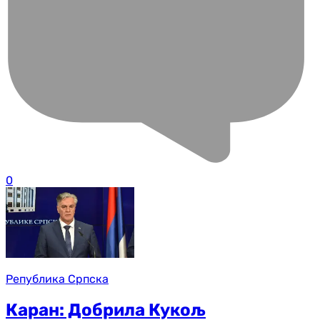
0
Република Српска
Каран: Добрила Кукољ