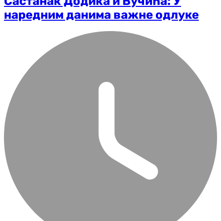
Састанак Додика и Вучића: У
наредним данима важне одлуке