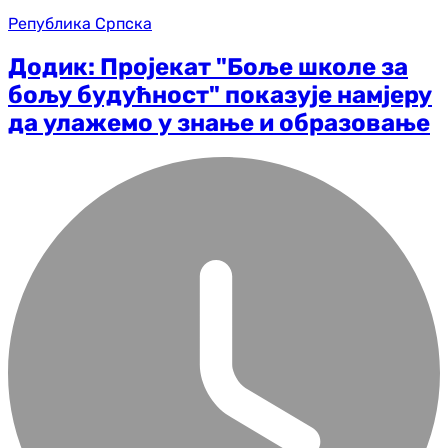
Република Српска
Додик: Пројекат "Боље школе за
бољу будућност" показује намјеру
да улажемо у знање и образовање