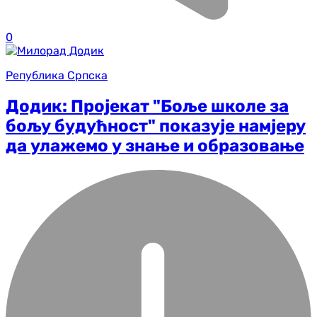
0
Република Српска
Додик: Пројекат "Боље школе за
бољу будућност" показује намјеру
да улажемо у знање и образовање