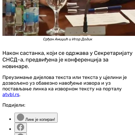
Срђан Амиџић и Игор Додик
Након састанка, који се одржава у Секретаријату
СНСД-а, предвиђена је конференција за
новинаре.
Преузимање дијелова текста или текста у цјелини је
дозвољено уз обавезно навођење извора и уз
постављање линка ка изворном тексту на порталу
atvbl.rs
.
Подијели:
Линк је копиран!