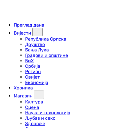
Преглед дана
Вијести
Република Српска
Друштво
Бања Лука
Градови и општине
БиХ
Србија
Регион
Свијет
Економија
Хроника
Магазин
Култура
Сцена
Наука и технологија
Љубав и секс
Здравље