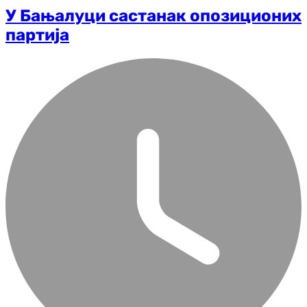
У Бањалуци састанак опозиционих
партија