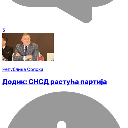
3
Република Српска
Додик: СНСД растућа партија