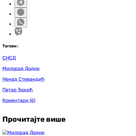
Таг
ови
:
СНСД
Милорад Додик
Ненад Стевандић
Петар Ђокић
Коментари
(6)
Прочитајте више