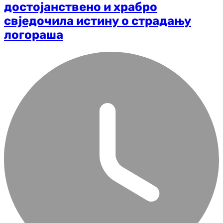
достојанствено и храбро
свједочила истину о страдању
логораша