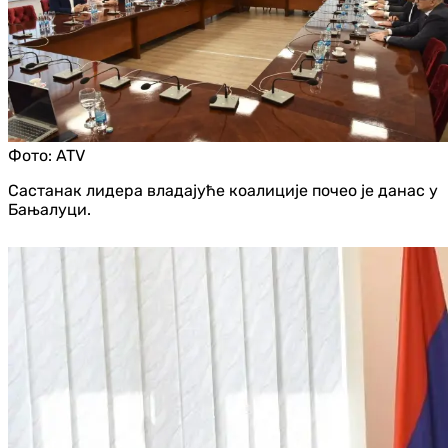
Фото:
ATV
Састанак лидера владајуће коалиције почео је данас у
Бањалуци.