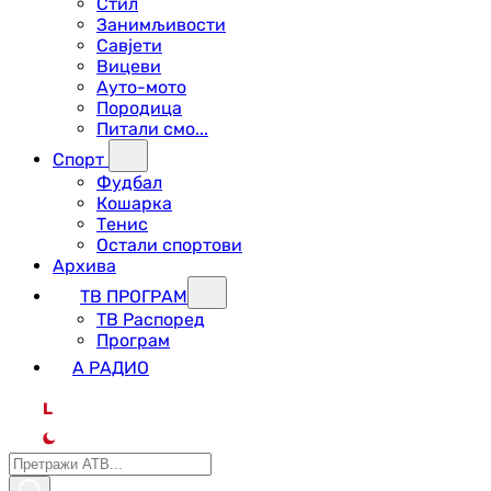
Стил
Занимљивости
Савјети
Вицеви
Ауто-мото
Породица
Питали смо...
Спорт
Фудбал
Кошарка
Тенис
Остали спортови
Архива
ТВ ПРОГРАМ
ТВ Распоред
Програм
А РАДИО
L