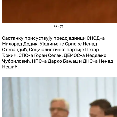
СНСД
Састанку присуствују предсједници СНСД-а
Милорад Додик, Уједињене Српске Ненад
Стевандић, Социјалистичке партије Петар
Ђокић, СПС-а Горан Селак, ДЕМОС-а Недељко
Чубриловић, НПС-а Дарко Бањац и ДНС-а Ненад
Нешић.