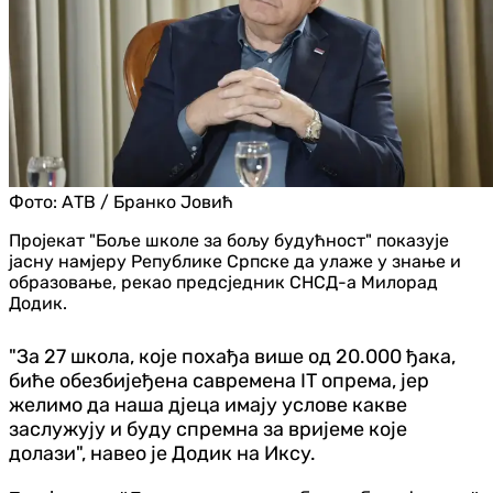
Фото:
АТВ / Бранко Јовић
Пројекат "Боље школе за бољу будућност" показује
јасну намјеру Републике Српске да улаже у знање и
образовање, рекао предсједник СНСД-а Милорад
Додик.
"За 27 школа, које похађа више од 20.000 ђака,
биће обезбијеђена савремена IT опрема, јер
желимо да наша дјеца имају услове какве
заслужују и буду спремна за вријеме које
долази", навео је Додик на Иксу.