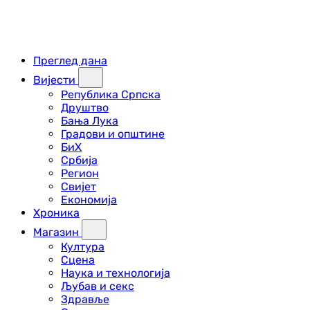
Преглед дана
Вијести
Република Српска
Друштво
Бања Лука
Градови и општине
БиХ
Србија
Регион
Свијет
Економија
Хроника
Магазин
Култура
Сцена
Наука и технологија
Љубав и секс
Здравље