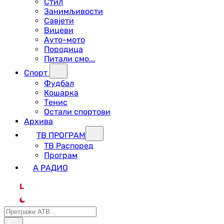
Стил
Занимљивости
Савјети
Вицеви
Ауто-мото
Породица
Питали смо...
Спорт
Фудбал
Кошарка
Тенис
Остали спортови
Архива
ТВ ПРОГРАМ
ТВ Распоред
Програм
А РАДИО
L