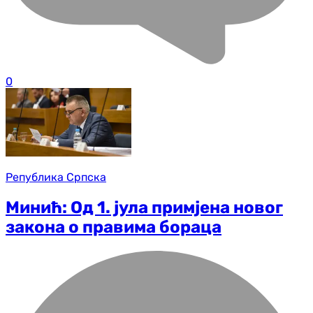
0
Република Српска
Минић: Од 1. јула примјена новог
закона о правима бораца