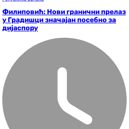
Филиповић: Нови гранични прелаз
у Градишци значајан посебно за
дијаспору