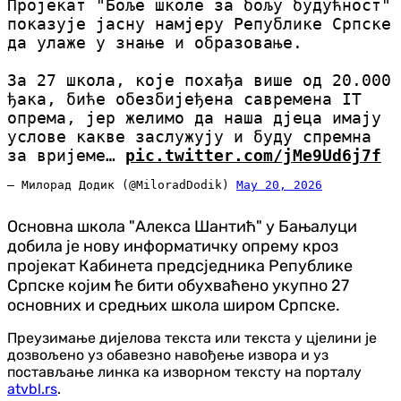
Пројекат "Боље школе за бољу будућност"
показује јасну намјеру Републике Српске
да улаже у знање и образовање.
За 27 школа, које похађа више од 20.000
ђака, биће обезбијеђена савремена IT
опрема, јер желимо да наша дјеца имају
услове какве заслужују и буду спремна
за вријеме…
pic.twitter.com/jMe9Ud6j7f
— Милорад Додик (@MiloradDodik)
May 20, 2026
Основна школа "Алекса Шантић" у Бањалуци
добила је нову информатичку опрему кроз
пројекат Кабинета предсједника Републике
Српске којим ће бити обухваћено укупно 27
основних и средњих школа широм Српске.
Преузимање дијелова текста или текста у цјелини је
дозвољено уз обавезно навођење извора и уз
постављање линка ка изворном тексту на порталу
atvbl.rs
.