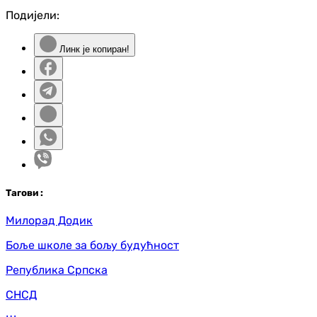
Подијели:
Линк је копиран!
Таг
ови
:
Милорад Додик
Боље школе за бољу будућност
Република Српска
СНСД