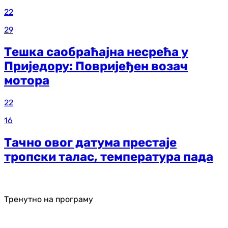
22
29
Тешка саобраћајна несрећа у
Приједору: Повријеђен возач
мотора
22
16
Тачно овог датума престаје
тропски талас, температура пада
Тренутно на програму