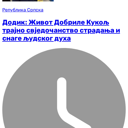
Република Српска
Додик: Живот Добриле Кукољ
трајно свједочанство страдања и
снаге људског духа