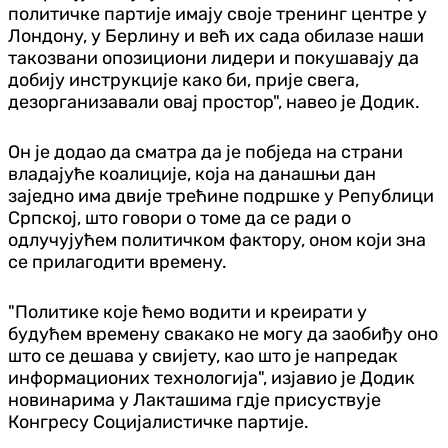
политичке партије имају своје тренинг центре у
Лондону, у Берлину и већ их сада обилазе наши
такозвани опозициони лидери и покушавају да
добију инструкције како би, прије свега,
дезорганизавали овај простор", навео је Додик.
Он је додао да сматра да је побједа на страни
владајуће коалиције, која на данашњи дан
заједно има двије трећине подршке у Републици
Српској, што говори о томе да се ради о
одлучујућем политичком фактору, оном који зна
се прилагодити времену.
"Политике које ћемо водити и креирати у
будућем времену свакако не могу да заобиђу оно
што се дешава у свијету, као што је напредак
информационих технологија", изјавио је Додик
новинарима у Лакташима гд‌је присуствује
Конгресу Социјалистичке партије.