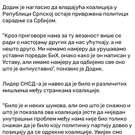
Додик је нагласио да владајућа коалиција у
Републици Српској остаје привржена политици
сарадње са Србијом.
"Кроз приговоре нама за ту везаност више се
ради о настојању других да нас ућуткају, а не
нешто друго. Ми немамо намјеру да урушавамо
уставни поредак БиХ, онако како је он написан у
Уставу, али имамо намјеру да одбијемо све оно
што је антиуставно", поновио је Додик.
Лидер СНСД-а је навео да је било и различитих
мишљења међу странкама коалиције.
"Било је и неких шумова, али оно што је снажно и
што је показала ова коалиција јесте да ниједан
унутрашњи проблем међу нама није био толико
снажан да је било коју политичку партију довео у
позицију да се одрекне коалиције. Увијек смо