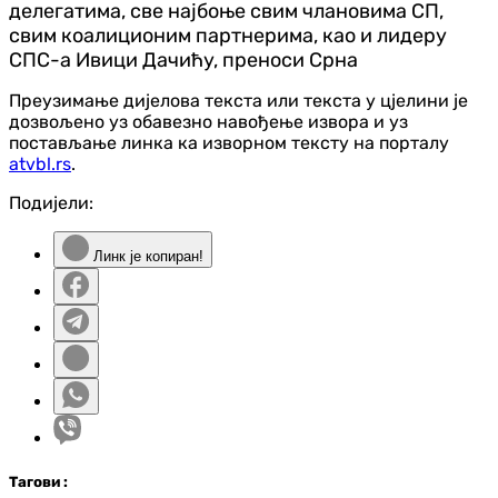
делегатима, све најбоње свим члановима СП,
свим коалиционим партнерима, као и лидеру
СПС-а Ивици Дачићу, преноси Срна
Преузимање дијелова текста или текста у цјелини је
дозвољено уз обавезно навођење извора и уз
постављање линка ка изворном тексту на порталу
atvbl.rs
.
Подијели:
Линк је копиран!
Таг
ови
: