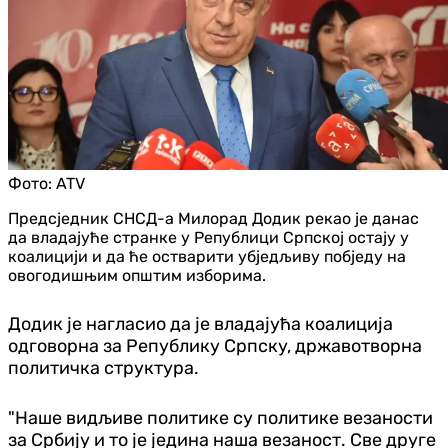
Фото:
ATV
Предсједник СНСД-а Милорад Додик рекао је данас
да владајуће странке у Републици Српској остају у
коалицији и да ће остварити убједљиву побједу на
овогодишњим општим изборима.
Додик је нагласио да је владајућа коалиција
одговорна за Републику Српску, државотворна
политичка структура.
"Наше видљиве политике су политике везаности
за Србију и то је једина наша везаност. Све друге