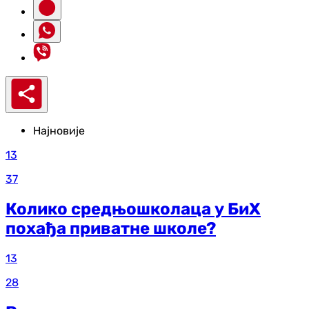
Најновије
13
37
Колико средњошколаца у БиХ
похађа приватне школе?
13
28