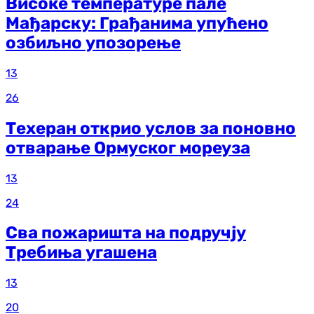
Високе температуре пале
Мађарску: Грађанима упућено
озбиљно упозорење
13
26
Техеран открио услов за поновно
отварање Ормуског мореуза
13
24
Сва пожаришта на подручју
Требиња угашена
13
20