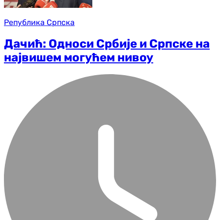
Република Српска
Дачић: Односи Србије и Српске на
највишем могућем нивоу