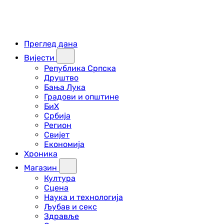
Преглед дана
Вијести
Република Српска
Друштво
Бања Лука
Градови и општине
БиХ
Србија
Регион
Свијет
Економија
Хроника
Магазин
Култура
Сцена
Наука и технологија
Љубав и секс
Здравље