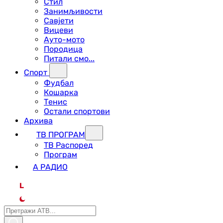
Стил
Занимљивости
Савјети
Вицеви
Ауто-мото
Породица
Питали смо...
Спорт
Фудбал
Кошарка
Тенис
Остали спортови
Архива
ТВ ПРОГРАМ
ТВ Распоред
Програм
А РАДИО
L