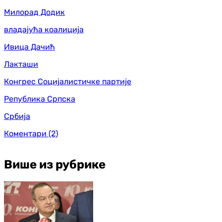
Милорад Додик
владајућа коалиција
Ивица Дачић
Лакташи
Конгрес Социјалистичке партије
Република Српска
Србија
Коментари
(2)
Више из рубрике