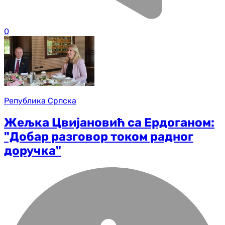
0
Република Српска
Жељка Цвијановић са Ердоганом:
"Добар разговор током радног
доручка"