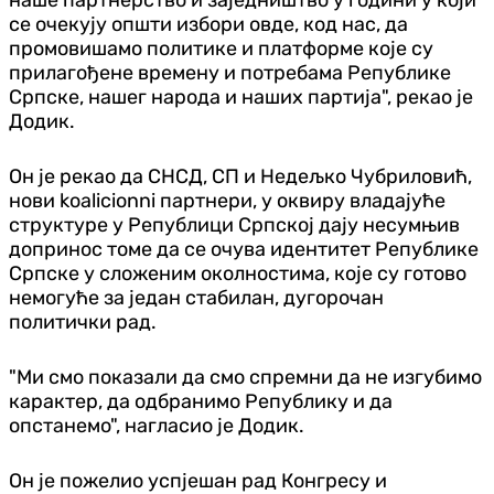
се очекују општи избори овде, код нас, да
промовишамо политике и платформе које су
прилагођене времену и потребама Републике
Српске, нашег народа и наших партија", рекао је
Додик.
Он је рекао да СНСД, СП и Недељко Чубриловић,
нови koalicionni партнери, у оквиру владајуће
структуре у Републици Српској дају несумњив
допринос томе да се очува идентитет Републике
Српске у сложеним околностима, које су готово
немогуће за један стабилан, дугорочан
политички рад.
"Ми смо показали да смо спремни да не изгубимо
карактер, да одбранимо Републику и да
опстанемо", нагласио је Додик.
Он је пожелио успјешан рад Конгресу и