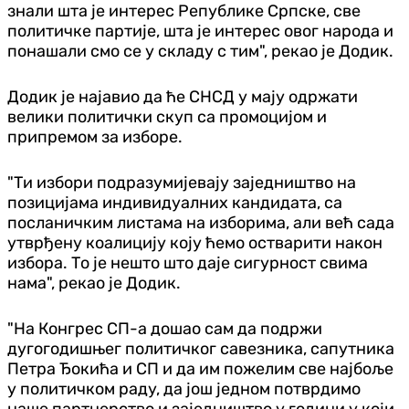
знали шта је интерес Републике Српске, све
политичке партије, шта је интерес овог народа и
понашали смо се у складу с тим", рекао је Додик.
Додик је најавио да ће СНСД у мају одржати
велики политички скуп са промоцијом и
припремом за изборе.
"Ти избори подразумијевају заједништво на
позицијама индивидуалних кандидата, са
посланичким листама на изборима, али већ сада
утврђену коалицију коју ћемо остварити након
избора. То је нешто што даје сигурност свима
нама", рекао је Додик.
"На Конгрес СП-а дошао сам да подржи
дугогодишњег политичког савезника, сапутника
Петра Ђокића и СП и да им пожелим све најбоље
у политичком раду, да још једном потврдимо
наше партнерство и заједништво у години у који