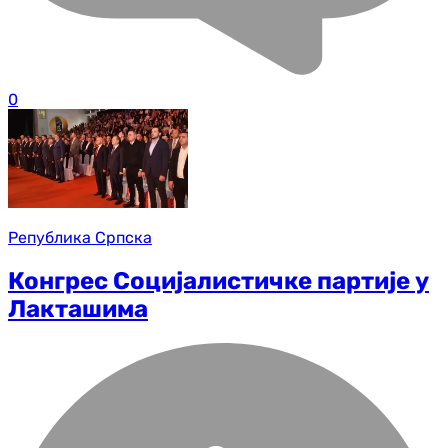
0
Република Српска
Конгрес Социјалистичке партије у
Лакташима