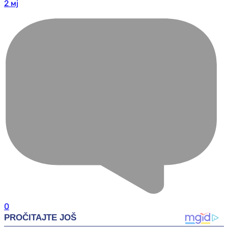
2 мј
0