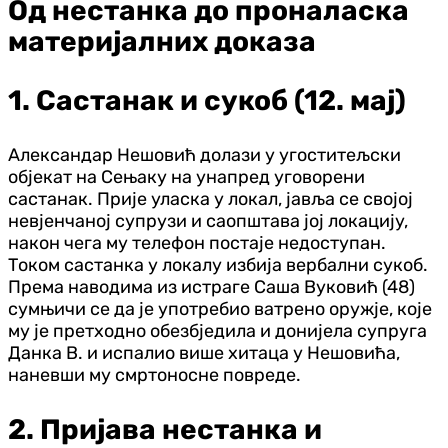
Од нестанка до проналаска
материјалних доказа
1. Састанак и сукоб (12. мај)
Александар Нешовић долази у угоститељски
објекат на Сењаку на унапред уговорени
састанак. Прије уласка у локал, јавља се својој
невјенчаној супрузи и саопштава јој локацију,
након чега му телефон постаје недоступан.
Током састанка у локалу избија вербални сукоб.
Према наводима из истраге Саша Вуковић (48)
сумњичи се да је употребио ватрено оружје, које
му је претходно обезбједила и донијела супруга
Данка В. и испалио више хитаца у Нешовића,
наневши му смртоносне повреде.
2. Пријава нестанка и