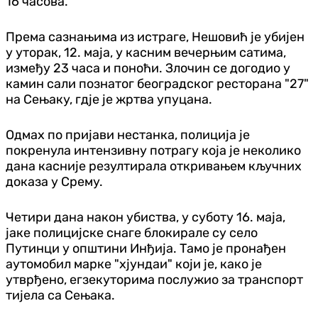
16 часова.
Према сазнањима из истраге, Нешовић је убијен
у уторак, 12. маја, у касним вечерњим сатима,
између 23 часа и поноћи. Злочин се догодио у
камин сали познатог београдског ресторана "27"
на Сењаку, гдје је жртва упуцана.
Одмах по пријави нестанка, полиција је
покренула интензивну потрагу која је неколико
дана касније резултирала откривањем кључних
доказа у Срему.
Четири дана након убиства, у суботу 16. маја,
јаке полицијске снаге блокирале су село
Путинци у општини Инђија. Тамо је пронађен
аутомобил марке "хјундаи" који је, како је
утврђено, егзекуторима послужио за транспорт
тијела са Сењака.