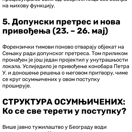
на њихову функцију.
5. Допунски претрес и нова
привођења (23. – 26. мај)
Форензички тимови поново отварају објекат на
Сењаку ради допунског претреса. Том приликом
пронађен је још један пројектил у унутрашњости
локала. Услиједило је привођење конобара Петра
У. и доношење решења о његовом притвору, чиме
се круг осумњичених у овом поступку
проширује.
СТРУКТУРА ОСУМЊИЧЕНИХ:
Ко се све терети у поступку?
Више јавно тужилаштво у Београду води