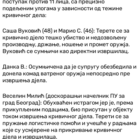
поступак против 11 лица, са прецизно
подељеним улогама у зависности од тежине
кривичног дела:
Саша Вуковић (48) и Марио С. (46): Терете се за
кривично дјело тешко убиство и недозвољену
производњу, држање, ношење и промет оружја.
Вуковић се сумњичи као директни извршилац.
Данка В.: Осумњичена да је супругу обезбедила и
донела комад ватреног оружја непосредно пре
извршења дјела.
Веселин Милић (доскорашњи начелник ПУ за
град Београд): Обухваћен истрагом јер је, према
прикупљеним подацима, био присутан у објекту
током извршења кривичног дјела. Терети се за
пружање логистичке помоћи и учешће у радњама
које су усмјерене на прикривање кривичног
дјела и извршилаца.