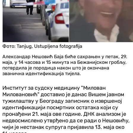
Фото:
Tanjug, Ustupljena fotografija
Александар Нешовић Баја биће сахрањен у петак, 29.
маја, у 14 часова и 15 минута на Бежанијском гробљу,
потврдила је породица након што је окончана
званична идентификација тијела.
Институт за судску медицину "Милован
Миловановић" доставио је данас Вишем јавном
тужилаштву у Београду записник о извршеној
идентификацији посмртних остатака који су
пронађени 21. маја ове године. ДНК анализом је
недвосмислено утврђено да се ради о Нешовићу,
чији је нестанак супруга пријавила 13. маја око