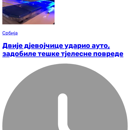
Србија
Двије дјевојчице ударио ауто,
задобиле тешке тјелесне повреде