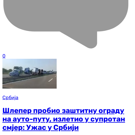
0
Србија
Шлепер пробио заштитну ограду
на ауто-путу, излетио у супротан
смјер: Ужас у Србији