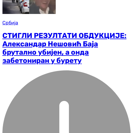
Србија
СТИГЛИ РЕЗУЛТАТИ ОБДУКЦИЈЕ:
Александар Нешовић Баја
брутално убијен, а онда
забетониран у бурету