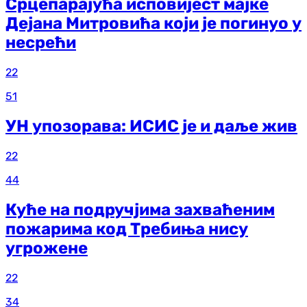
Срцепарајућа исповијест мајке
Дејана Митровића који је погинуо у
несрећи
22
51
УН упозорава: ИСИС је и даље жив
22
44
Куће на подручјима захваћеним
пожарима код Требиња нису
угрожене
22
34