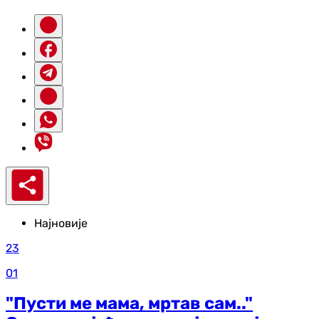
Најновије
23
01
"Пусти ме мама, мртав сам.."