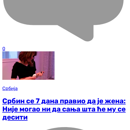
0
Србија
Србин се 7 дана правио да је жена:
Није могао ни да сања шта ће му се
десити