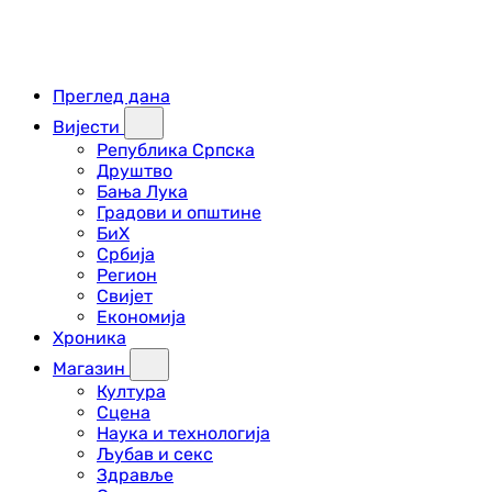
Преглед дана
Вијести
Република Српска
Друштво
Бања Лука
Градови и општине
БиХ
Србија
Регион
Свијет
Економија
Хроника
Магазин
Култура
Сцена
Наука и технологија
Љубав и секс
Здравље