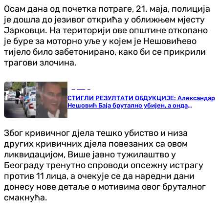
Осам дана од почетка потраге, 21. маја, полиција
је дошла до језивог открића у оближњем мјесту
Јарковци. На територији ове општине откопано
је буре за моторно уље у којем је Нешовићево
тијело било забетонирано, како би се прикрили
трагови злочина.
Србија
СТИГЛИ РЕЗУЛТАТИ ОБДУКЦИЈЕ: Александар
Нешовић Баја брутално убијен, а онда
забетониран у бурету
Због кривичног дјела тешко убиство и низа
других кривичних дјела повезаних са овом
ликвидацијом, Више јавно тужилаштво у
Београду тренутно спроводи опсежну истрагу
против 11 лица, а очекује се да наредни дани
донесу нове детаље о мотивима овог бруталног
смакнућа.