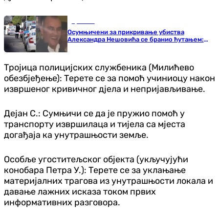
Хроника
Осумњичени за прикривање убиства
Александра Нешовића се бранио ћутањем:
Остаје иза решетака
Тројица полицијских службеника (Милићево
обезбјеђење): Терете се за помоћ учиниоцу након
извршеног кривичног дјела и непријављивање.
Дејан С.: Сумњичи се да је пружио помоћ у
транспорту извршилаца и тијела са мјеста
догађаја ка унутрашњости земље.
Особље угоститељског објекта (укључујући
конобара Петра У.): Терете се за уклањање
материјалних трагова из унутрашњости локала и
давање лажних исказа током првих
информативних разговора.