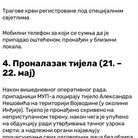
Трагове крви регистроване под специјалним
свјетлима
Мобилни телефон за који се сумња да је
припадао оштећеном, пронађен у близини
локала.
4. Проналазак тијела (21. –
22. мај)
Након вишедневног оперативног рада,
припадници МУП-а лоцирају тијело Александра
Нешовића на територији Војводине (у околини
Инђије). Тијело је пронађено скривено на
неприступачном терену, након чега је упућено
на обдукцију ради утврђивања тачног узрока
смрти, а надлежни органи најављују
процесуирање свих одговорних лица без обзира