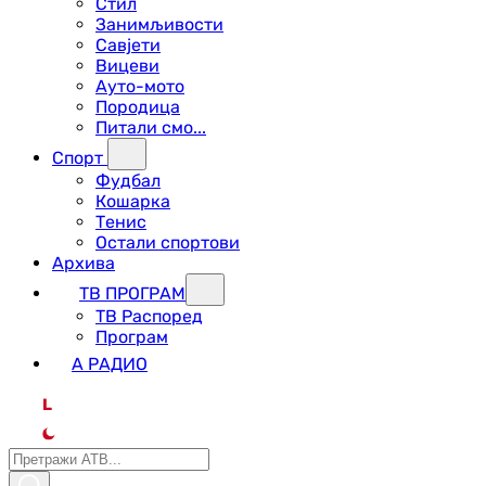
Стил
Занимљивости
Савјети
Вицеви
Ауто-мото
Породица
Питали смо...
Спорт
Фудбал
Кошарка
Тенис
Остали спортови
Архива
ТВ ПРОГРАМ
ТВ Распоред
Програм
А РАДИО
L