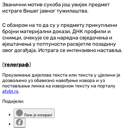
Званични мотив сукоба још увијек предмет
истраге Вишег јавног тужилаштва.
С обзиром на то да су у предмету прикупљени
бројни материјални докази, ДНК профили и
снимци, очекује се да наредна свједочења и
вјештачења у потпуности расвјетле позадину
овог догађаја. Истрага се интензивно наставља.
(
телеграф
)
Преузимање дијелова текста или текста у цјелини је
дозвољено уз обавезно навођење извора и уз
постављање линка ка изворном тексту на порталу
atvbl.rs
.
Подијели:
Линк је копиран!