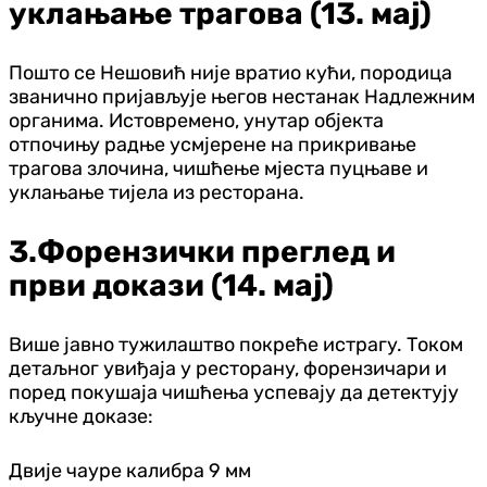
уклањање трагова (13. мај)
Пошто се Нешовић није вратио кући, породица
званично пријављује његов нестанак Надлежним
органима. Истовремено, унутар објекта
отпочињу радње усмјерене на прикривање
трагова злочина, чишћење мјеста пуцњаве и
уклањање тијела из ресторана.
3.Форензички преглед и
први докази (14. мај)
Више јавно тужилаштво покреће истрагу. Током
детаљног увиђаја у ресторану, форензичари и
поред покушаја чишћења успевају да детектују
кључне доказе:
Двије чауре калибра 9 мм