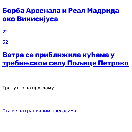
Борба Арсенала и Реал Мадрида
око Винисијуса
22
32
Ватра се приближила кућама у
требињском селу Пољице Петрово
Тренутно на програму
Стање на граничним прелазима