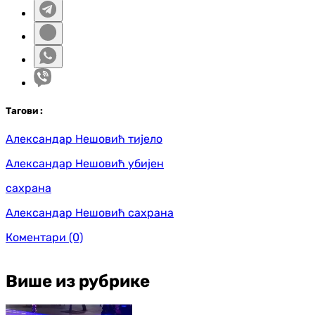
Таг
ови
:
Александар Нешовић тијело
Александар Нешовић убијен
сахрана
Александар Нешовић сахрана
Коментари
(0)
Више из рубрике