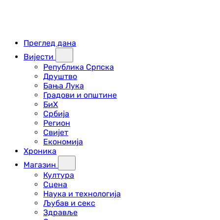
Преглед дана
Вијести
Република Српска
Друштво
Бања Лука
Градови и општине
БиХ
Србија
Регион
Свијет
Економија
Хроника
Магазин
Култура
Сцена
Наука и технологија
Љубав и секс
Здравље