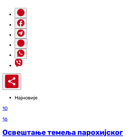
Најновије
10
16
Освештање темеља парохијског