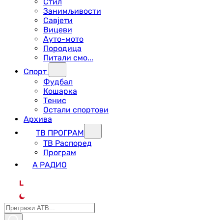
Стил
Занимљивости
Савјети
Вицеви
Ауто-мото
Породица
Питали смо...
Спорт
Фудбал
Кошарка
Тенис
Остали спортови
Архива
ТВ ПРОГРАМ
ТВ Распоред
Програм
А РАДИО
L