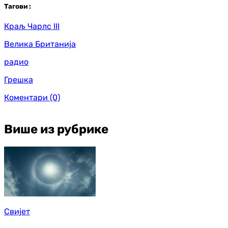
Таг
ови
:
Краљ Чарлс III
Велика Британија
радио
Грешка
Коментари
(0)
Више из рубрике
Свијет