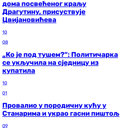
дома посвећеног краљу
Драгутину, присуствује
Цвијановићева
10
08
„Ко је под тушем?“: Политичарка
се укључила на сједницу из
купатила
10
01
Провалио у породичну кућу у
Станарима и украо гасни пиштољ
09