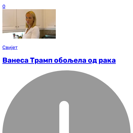
0
Свијет
Ванеса Трамп обољела од рака