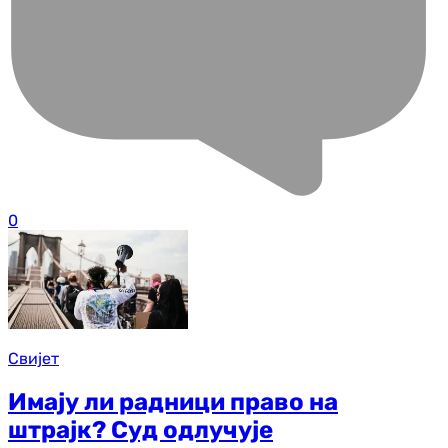
0
Свијет
Имају ли радници право на
штрајк? Суд одлучује