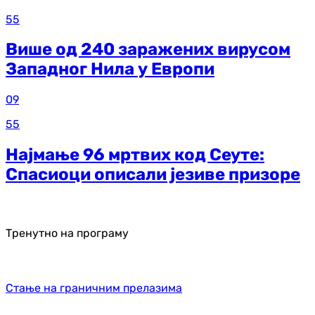
55
Више од 240 заражених вирусом
Западног Нила у Европи
09
55
Најмање 96 мртвих код Сеуте:
Спасиоци описали језиве призоре
Тренутно на програму
Стање на граничним прелазима