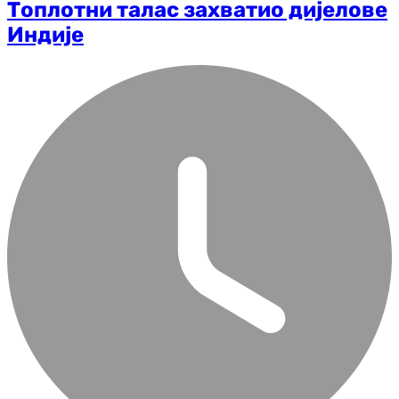
Топлотни талас захватио дијелове
Индије