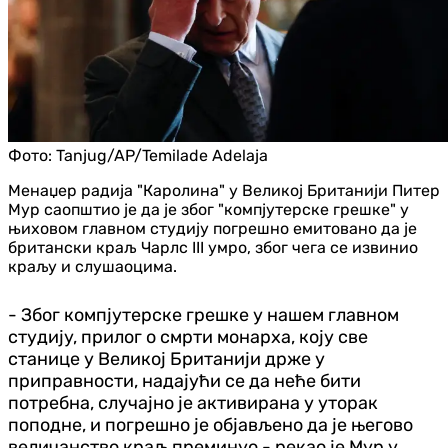
Фото:
Tanjug/AP/Temilade Adelaja
Менаџер радија "Каролина" у Великој Британији Питер
Мур саопштио је да је због "компјутерске грешке" у
њиховом главном студију погрешно емитовано да је
британски краљ Чарлс III умро, због чега се извинио
краљу и слушаоцима.
- Због компјутерске грешке у нашем главном
студију, прилог о смрти монарха, коју све
станице у Великој Британији држе у
приправности, надајући се да неће бити
потребна, случајно је активирана у уторак
поподне, и погрешно је објављено да је његово
величанство краљ преминуо - рекао је Мур у