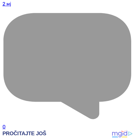
2 мј
0