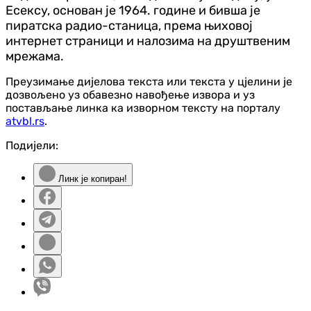
Есексу, основан је 1964. године и бивша је
пиратска радио-станица, према њиховој
интернет страници и налозима на друштвеним
мрежама.
Преузимање дијелова текста или текста у цјелини је
дозвољено уз обавезно навођење извора и уз
постављање линка ка изворном тексту на порталу
atvbl.rs
.
Подијели:
Линк је копиран!