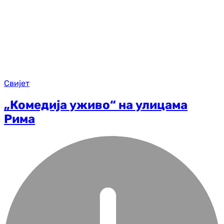
Свијет
„Комедија уживо“ на улицама
Рима