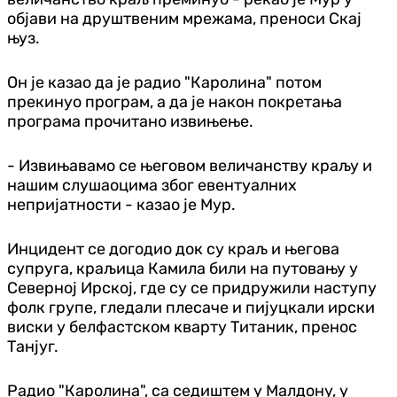
објави на друштвеним мрежама, преноси Скај
њуз.
Он је казао да је радио "Каролина" потом
прекинуо програм, а да је након покретања
програма прочитано извињење.
- Извињавамо се његовом величанству краљу и
нашим слушаоцима због евентуалних
непријатности - казао је Мур.
Инцидент се догодио док су краљ и његова
супруга, краљица Камила били на путовању у
Северној Ирској, где су се придружили наступу
фолк групе, гледали плесаче и пијуцкали ирски
виски у белфастском кварту Титаник, пренос
Танјуг.
Радио "Каролина", са седиштем у Малдону, у