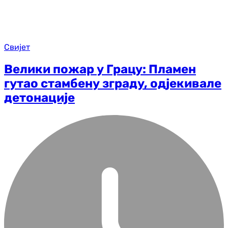
Свијет
Велики пожар у Грацу: Пламен
гутао стамбену зграду, одјекивале
детонације