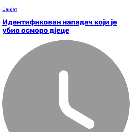
Свијет
Идентификован нападач који је
убио осморо дјеце