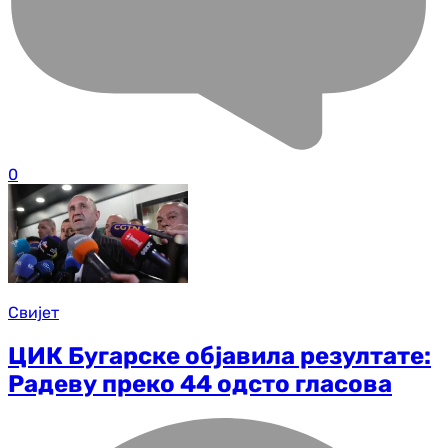
0
Свијет
ЦИК Бугарске објавила резултате:
Радеву преко 44 одсто гласова