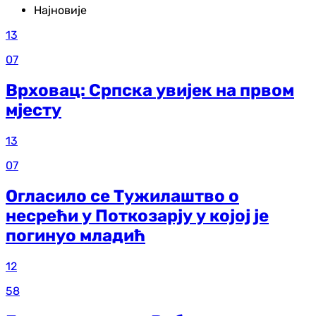
Најновије
13
07
Врховац: Српска увијек на првом
мјесту
13
07
Огласило се Тужилаштво о
несрећи у Поткозарју у којој је
погинуо младић
12
58