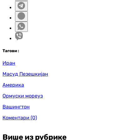
Таг
ови
:
Иран
Масуд Пезешкијан
Америка
Ормуски мореуз
Вашингтон
Коментари
(0)
Више из рубрике