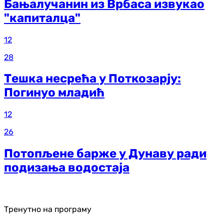
Бањалучанин из Врбаса извукао
"капиталца"
12
28
Тешка несрећа у Поткозарју:
Погинуо младић
12
26
Потопљене барже у Дунаву ради
подизања водостаја
Тренутно на програму