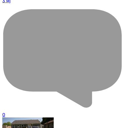
3 мј
0