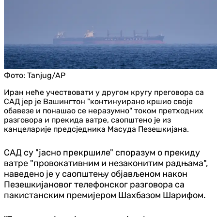
Фото:
Tanjug/AP
Иран неће учествовати у другом кругу преговора са
САД јер је Вашингтон "континуирано кршио своје
обавезе и понашао се неразумно" током претходних
разговора и прекида ватре, саопштено је из
канцеларије предсједника Масуда Пезешкијана.
САД су "јасно прекршиле" споразум о прекиду
ватре "провокативним и незаконитим радњама",
наведено је у саопштењу објављеном након
Пезешкијановог телефонског разговора са
пакистанским премијером Шахбазом Шарифом.