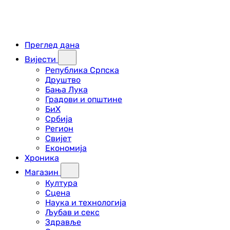
Преглед дана
Вијести
Република Српска
Друштво
Бања Лука
Градови и општине
БиХ
Србија
Регион
Свијет
Економија
Хроника
Магазин
Култура
Сцена
Наука и технологија
Љубав и секс
Здравље