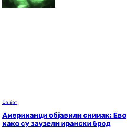
Свијет
Американци објавили снимак: Ево
како су заузели ирански брод