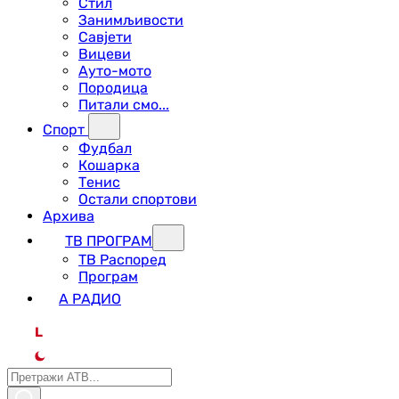
Стил
Занимљивости
Савјети
Вицеви
Ауто-мото
Породица
Питали смо...
Спорт
Фудбал
Кошарка
Тенис
Остали спортови
Архива
ТВ ПРОГРАМ
ТВ Распоред
Програм
А РАДИО
L