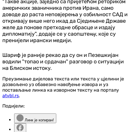
"Такве акције, заједно са пријетећом реториком
америчких званичника против Ирана, само
доводе до раста неповјерења у озбиљност САД и
откривају више него икад да Сједињене Државе
желе да понове претходне обрасце и издају
дипломатију", додаје се у саопштењу, које су
пренијели ирански медији.
Шариф је раније рекао да су он и Пезешкијан
водили "топао и срдачан" разговор о ситуацији
на Блиском истоку.
Преузимање дијелова текста или текста у цјелини је
дозвољено уз обавезно навођење извора и уз
постављање линка ка изворном тексту на порталу
atvbl.rs
.
Подијели:
Линк је копиран!