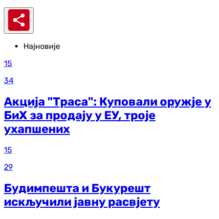
Најновије
15
34
Акција "Траса": Куповали оружје у
БиХ за продају у ЕУ, троје
ухапшених
15
29
Будимпешта и Букурешт
искључили јавну расвјету