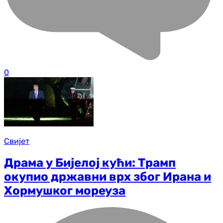
0
Свијет
Драма у Бијелој кући: Трамп
окупио државни врх због Ирана и
Хормушког мореуза