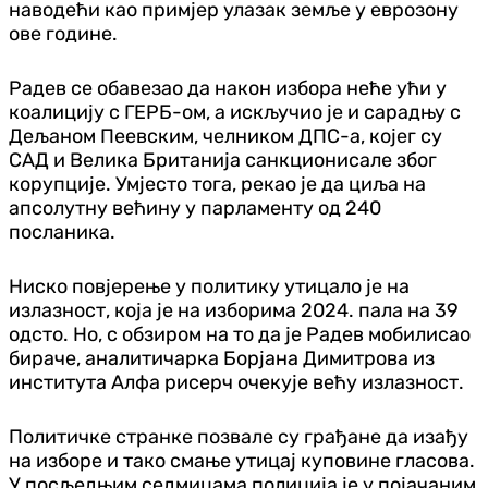
наводећи као примјер улазак земље у еврозону
ове године.
Радев се обавезао да након избора неће ући у
коалицију с ГЕРБ-ом, а искључио је и сарадњу с
Дељаном Пеевским, челником ДПС-а, којег су
САД и Велика Британија санкционисале због
корупције. Умјесто тога, рекао је да циља на
апсолутну већину у парламенту од 240
посланика.
Ниско повјерење у политику утицало је на
излазност, која је на изборима 2024. пала на 39
одсто. Но, с обзиром на то да је Радев мобилисао
бираче, аналитичарка Борјана Димитрова из
института Алфа рисерч очекује већу излазност.
Политичке странке позвале су грађане да изађу
на изборе и тако смање утицај куповине гласова.
У посљедњим седмицама полиција је у појачаним