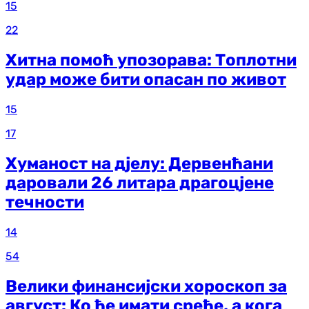
15
22
Хитна помоћ упозорава: Топлотни
удар може бити опасан по живот
15
17
Хуманост на дјелу: Дервенћани
даровали 26 литара драгоцјене
течности
14
54
Велики финансијски хороскоп за
август: Ко ће имати среће, а кога