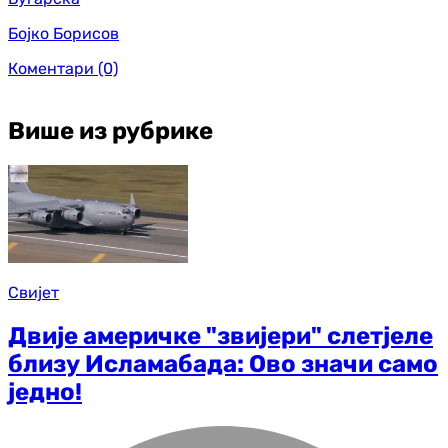
Бојко Борисов
Коментари
(0)
Више из рубрике
Свијет
Двије америчке "звијери" слетјеле
близу Исламабада: Ово значи само
једно!