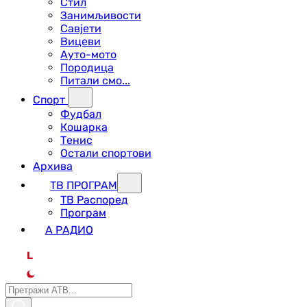
Стил
Занимљивости
Савјети
Вицеви
Ауто-мото
Породица
Питали смо...
Спорт
Фудбал
Кошарка
Тенис
Остали спортови
Архива
ТВ ПРОГРАМ
ТВ Распоред
Програм
А РАДИО
L