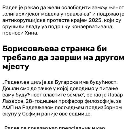
Радев је рекао да жели ослободити земљу њеног
„олигархијског модела управљања“ и подржао је
антикорупцијске протесте крајем 2025. који су
срушили владу уз подршку конзервативаца,
преноси Хина.
Борисовљева странка би
требало да заврши на другом
мјесту
„Радевљев циљ је да Бугарска има будућност.
Дошли смо до тачке у којој доводимо у питање
саму будућност властите земље“, рекао је Лазар
Лазаров, 28-годишњи професор филозофије, за
АФП на Радевљевом посљедњем предизборном
скупу у Софији раније ове седмице.
„Радев се доказао као предсједник и као