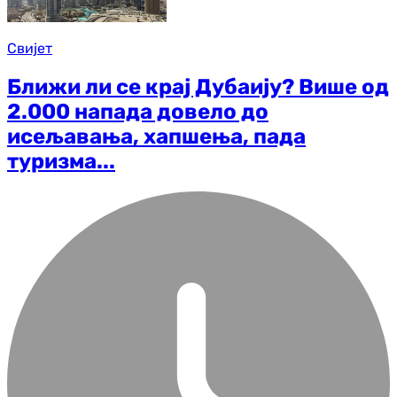
Свијет
Ближи ли се крај Дубаију? Више од
2.000 напада довело до
исељавања, хапшења, пада
туризма...