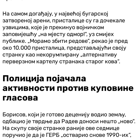
На самом догађају, у највећој бугарској
затвореној арени, присталице су га дочекале
узвицима, које је прекинуо војничком
заповијешћу „на мјесту одмор!“, уз смијех
публике. „Морамо збити редове“, рекао је пред
око 10.000 присталица, представљајући своју
странку као некорумпирану „алтернативу
перверзном картелу странака старог кова“.
Полиција појачала
активности против куповине
гласова
Борисов, који је готово деценију водио земљу,
одбацио је тврдње да Радев доноси нешто „ново“.
На скупу своје странке раније ове седмице
поручио је да је ГЕРБ „остварио снове 1990-их“,