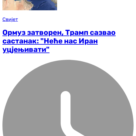
Свијет
Ормуз затворен, Трамп сазвао
састанак: "Неће нас Иран
уцјењивати"