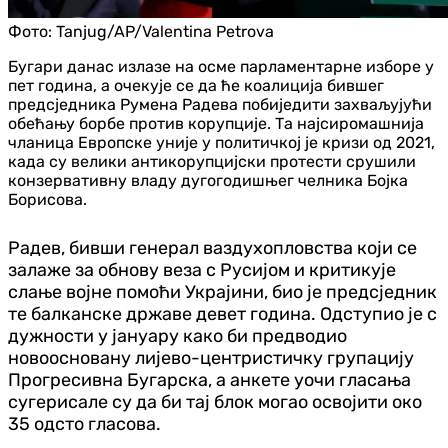
Фото:
Tanjug/AP/Valentina Petrova
Бугари данас излазе на осме парламентарне изборе у
пет година, а очекује се да ће коалиција бившег
предсједника Румена Радева побиједити захваљујући
обећању борбе против корупције. Та најсиромашнија
чланица Европске уније у политичкој је кризи од 2021,
када су велики антикорупцијски протести срушили
конзервативну владу дугогодишњег челника Бојка
Борисова.
Радев, бивши генерал ваздухопловства који се
залаже за обнову веза с Русијом и критикује
слање војне помоћи Украјини, био је предсједник
те балканске државе девет година. Одступио је с
дужности у јануару како би предводио
новоосновану лијево-центристичку групацију
Прогресивна Бугарска, а анкете уочи гласања
сугерисале су да би тај блок могао освојити око
35 одсто гласова.