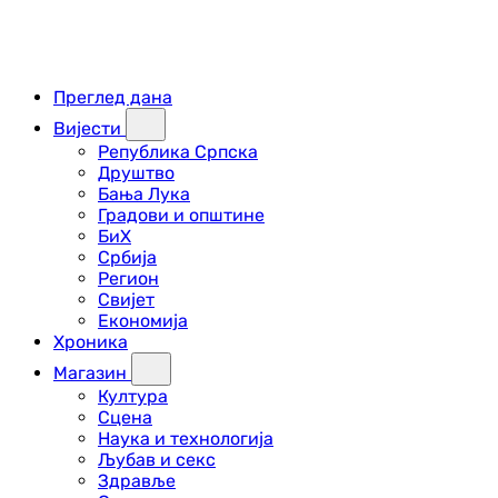
Преглед дана
Вијести
Република Српска
Друштво
Бања Лука
Градови и општине
БиХ
Србија
Регион
Свијет
Економија
Хроника
Магазин
Култура
Сцена
Наука и технологија
Љубав и секс
Здравље