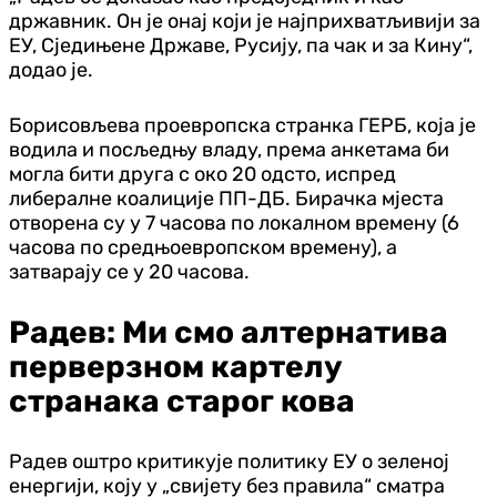
државник. Он је онај који је најприхватљивији за
ЕУ, Сједињене Државе, Русију, па чак и за Кину“,
додао је.
Борисовљева проевропска странка ГЕРБ, која је
водила и посљедњу владу, према анкетама би
могла бити друга с око 20 одсто, испред
либералне коалиције ПП-ДБ. Бирачка мјеста
отворена су у 7 часова по локалном времену (6
часова по средњоевропском времену), а
затварају се у 20 часова.
Радев: Ми смо алтернатива
перверзном картелу
странака старог кова
Радев оштро критикује политику ЕУ о зеленој
енергији, коју у „свијету без правила“ сматра