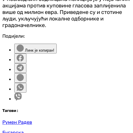
акцијама против куповине гласова заплијенила
више од милион евра. Приведене су и стотине
људи, укључујући локалне одборнике и
градоначелнике.
Подијели:
Линк је копиран!
Таг
ови
:
Румен Радев
Бугарска