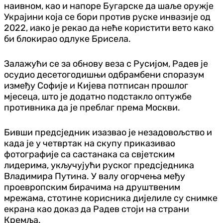
наивном, као и напоре Бугарске да шаље оружје
Украјини која се бори против руске инвазије од
2022, иако је рекао да неће користити вето како
би блокирао одлуке Брисела.
Залажући се за обнову веза с Русијом, Радев је
осудио десетогодишњи одбрамбени споразум
између Софије и Кијева потписан прошлог
мјесеца, што је додатно подстакло оптужбе
противника да је преблаг према Москви.
Бивши предсједник изазвао је незадовољство и
када је у четвртак на скупу приказивао
фотографије са састанака са свјетским
лидерима, укључујући руског предсједника
Владимира Путина. У валу огорчења међу
проевропским бирачима на друштвеним
мрежама, стотине корисника дијелиле су снимке
екрана као доказ да Радев стоји на страни
Кремља.