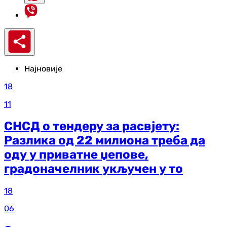
Најновије
18
11
СНСД о тендеру за расвјету:
Разлика од 22 милиона треба да
оду у приватне џепове,
градоначелник укључен у то
18
06