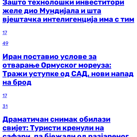
Зашто технолошки инвеститори
желе дио Мундијала и шта
вјештачка интелигенција има с тим
17
49
Иран поставио услове за
отварање Ормуског мореуза:
Тражи уступке од САД, нови напад
на брод
17
31
Драматичан снимак обилази
свијет: Туристи кренули на
сафари, па бјежали од разјареног