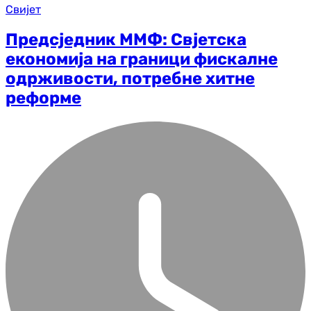
Свијет
Предсједник ММФ: Свјетска
економија на граници фискалне
одрживости, потребне хитне
реформе