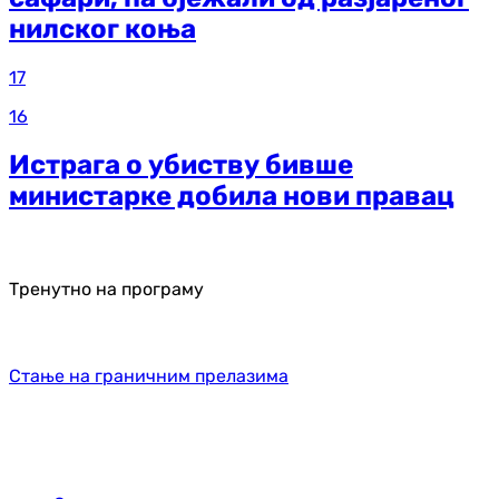
нилског коња
17
16
Истрага о убиству бивше
министарке добила нови правац
Тренутно на програму
Стање на граничним прелазима