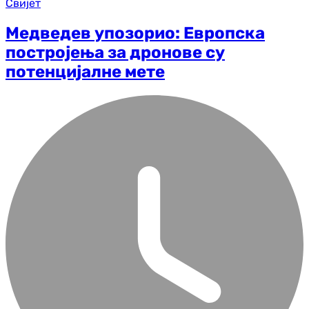
Свијет
Медведев упозорио: Европска
постројења за дронове су
потенцијалне мете