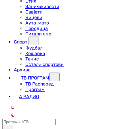
Стил
Занимљивости
Савјети
Вицеви
Ауто-мото
Породица
Питали смо...
Спорт
Фудбал
Кошарка
Тенис
Остали спортови
Архива
ТВ ПРОГРАМ
ТВ Распоред
Програм
А РАДИО
L