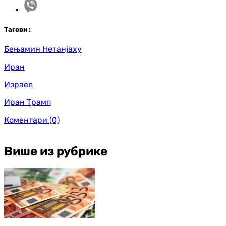
Таг
ови
:
Бењамин Нетанјаху
Иран
Израел
Иран Трамп
Коментари
(0)
Више из рубрике