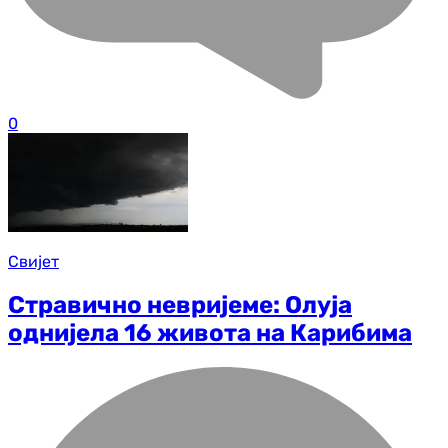
0
Свијет
Стравично невријеме: Олуја
однијела 16 живота на Карибима