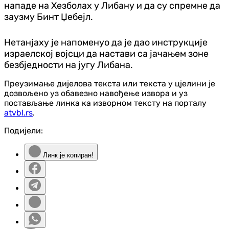
нападе на Хезболах у Либану и да су спремне да
заузму Бинт Џебејл.
Нетанјаху је напоменуо да је дао инструкције
израелској војсци да настави са јачањем зоне
безбједности на југу Либана.
Преузимање дијелова текста или текста у цјелини је
дозвољено уз обавезно навођење извора и уз
постављање линка ка изворном тексту на порталу
atvbl.rs
.
Подијели:
Линк је копиран!