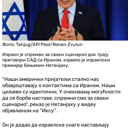
Фото:
Tanjug/AP/Pool/Ronen Zvulun
Израел је спреман за сваки сценарио док трају
преговори САД са Ираном, изјавио је израелски
премијер Бењамин Нетанјаху.
"Наши амерички пријатељи стално нас
обавјештавају о контактима са Ираном. Наши
циљеви су идентични. У очекивању могућности
да се борбе наставе, спремни смо за сваки
сценарио", рекао је Нетанјаху у видеу
објављеном на "Иксу".
Он је додао да израелске снаге настављају