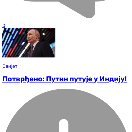
0
Свијет
Потврђено: Путин путује у Индију!