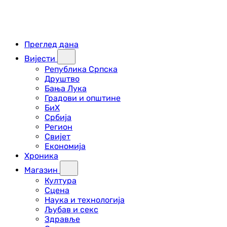
Преглед дана
Вијести
Република Српска
Друштво
Бања Лука
Градови и општине
БиХ
Србија
Регион
Свијет
Економија
Хроника
Магазин
Култура
Сцена
Наука и технологија
Љубав и секс
Здравље